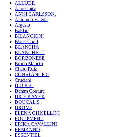
ALLUDE
Anneclaire
ANNI CARLSSON.
Antonino Valenti
Argesto
Baldan
BILANCIONI
Black Coral
BLANCHA
BLANCHETT
BORBONESE
Bruno Manetti
Charo Ruiz
CONSTANCE.C
Cruciani
D.U.K.E.
Denim Couture
DICE KAYEK
DOUCAL'S
DROMe
ELENA GHISELLINI
EQUIPMENT
ERIKA CAVALLINI
ERMANNO
ESSENTIEL