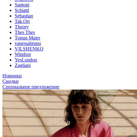
Santoni
Schiatti
Sebastian
Tak.Ori
Theory
Thes Thes
Tomas Maier
vanessabruno
VILSHENKO
Windsor
YesLondon
Zagliani
Новинки
Скидки
Специальное предложение