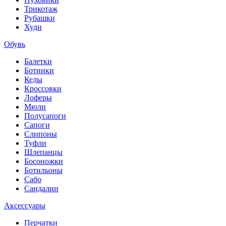
Трикотаж
Рубашки
Худи
Обувь
Балетки
Ботинки
Кеды
Кроссовки
Лоферы
Мюли
Полусапоги
Сапоги
Слипоны
Туфли
Шлепанцы
Босоножки
Ботильоны
Сабо
Сандалии
Аксессуары
Перчатки