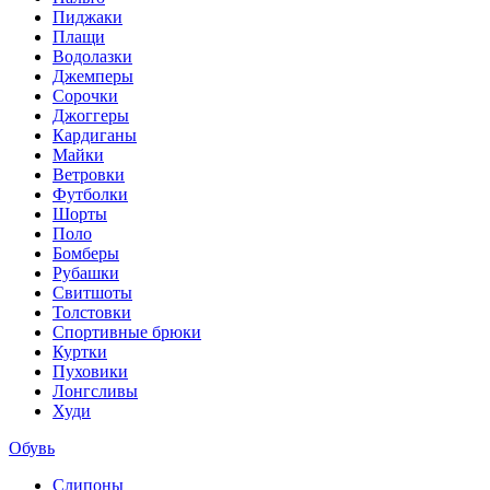
Пиджаки
Плащи
Водолазки
Джемперы
Сорочки
Джоггеры
Кардиганы
Майки
Ветровки
Футболки
Шорты
Поло
Бомберы
Рубашки
Свитшоты
Толстовки
Спортивные брюки
Куртки
Пуховики
Лонгсливы
Худи
Обувь
Слипоны