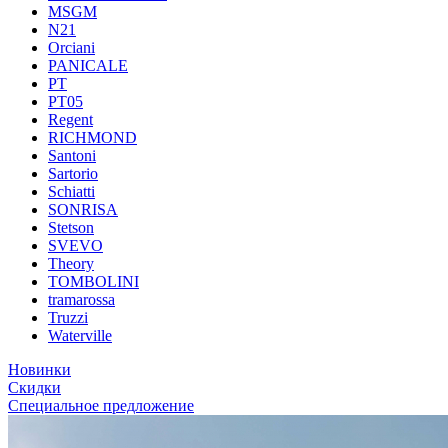
MSGM
N21
Orciani
PANICALE
PT
PT05
Regent
RICHMOND
Santoni
Sartorio
Schiatti
SONRISA
Stetson
SVEVO
Theory
TOMBOLINI
tramarossa
Truzzi
Waterville
Новинки
Скидки
Специальное предложение