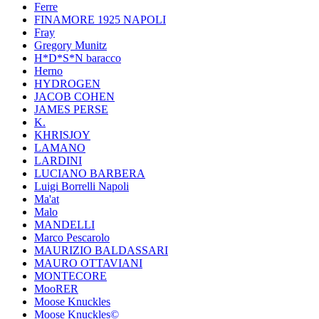
Ferre
FINAMORE 1925 NAPOLI
Fray
Gregory Munitz
H*D*S*N baracco
Herno
HYDROGEN
JACOB COHEN
JAMES PERSE
K.
KHRISJOY
LAMANO
LARDINI
LUCIANO BARBERA
Luigi Borrelli Napoli
Ma'at
Malo
MANDELLI
Marco Pescarolo
MAURIZIO BALDASSARI
MAURO OTTAVIANI
MONTECORE
MooRER
Moose Knuckles
Moose Knuckles©️