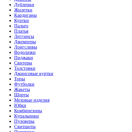
Дубленки
Жилетки
Кардиганы
Куртки
Пальто
Платья
Леггинсы
Джемперы
Лонгсливы
Водолазки
Пиджаки
Свитеры
Толстовки
Джинсовые куртки
Топы
Футболки
Жакеты
Шорты
Меховые изделия
Юбки
Комбинезоны
Купальники
Пуловеры
Свитшоты
Пуховики