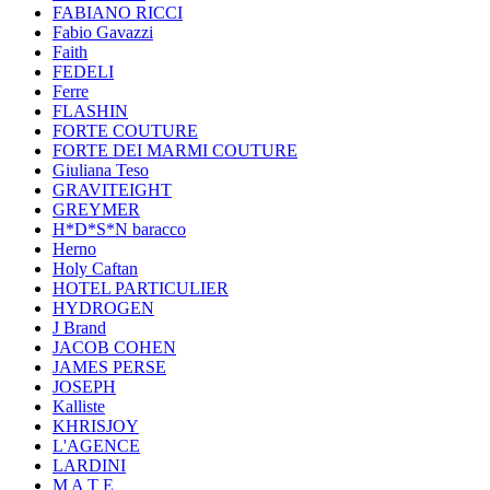
FABIANO RICCI
Fabio Gavazzi
Faith
FEDELI
Ferre
FLASHIN
FORTE COUTURE
FORTE DEI MARMI COUTURE
Giuliana Teso
GRAVITEIGHT
GREYMER
H*D*S*N baracco
Herno
Holy Caftan
HOTEL PARTICULIER
HYDROGEN
J Brand
JACOB COHEN
JAMES PERSE
JOSEPH
Kalliste
KHRISJOY
L'AGENCE
LARDINI
M A T E