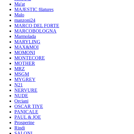
Ma'at
MAJESTIC filatures
Malo
manzoni24
MARCO DEL FORTE
MARCOBOLOGNA
Marmolada
MARYLING
MAX&MOI
MOMONI
MONTECORE
MOTHER
MRZ
MSGM
MYGREY
N21
NERVURE
NUDE
Orciani
OSCAR TIYE
PANICALE
PAUL & JOE
Prosperine
Rindi
SALONI