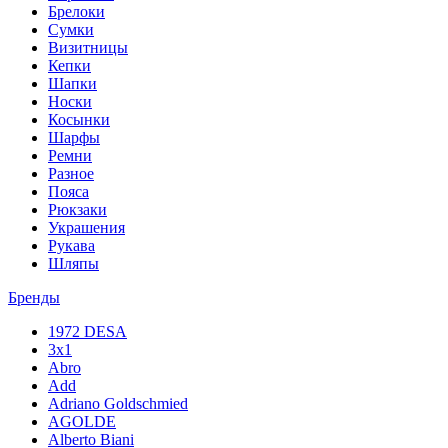
Брелоки
Сумки
Визитницы
Кепки
Шапки
Носки
Косынки
Шарфы
Ремни
Разное
Пояса
Рюкзаки
Украшения
Рукава
Шляпы
Бренды
1972 DESA
3x1
Abro
Add
Adriano Goldschmied
AGOLDE
Alberto Biani