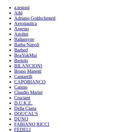
a.testoni
Add
Adriano Goldschmied
Aeronautica
Argesto
Attolini
Ballantyne
Barba Napoli
Barbed
BeaYukMui
Bertolo
BILANCIONI
Bruno Manetti
Cantarelli
CAPOBIANCO
Caruso
Claudio Marini
Cruciani
D.U.K.E.
Della Ciana
DOUCAL'S
DUNO
FABIANO RICCI
FEDELI