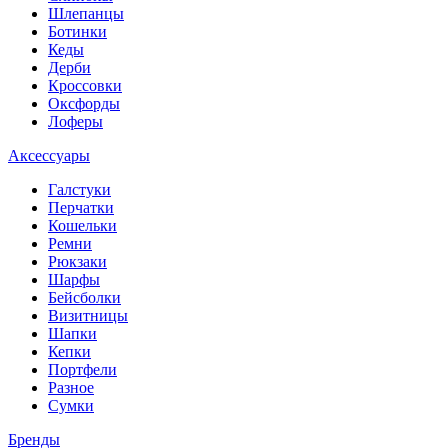
Шлепанцы
Ботинки
Кеды
Дерби
Кроссовки
Оксфорды
Лоферы
Аксессуары
Галстуки
Перчатки
Кошельки
Ремни
Рюкзаки
Шарфы
Бейсболки
Визитницы
Шапки
Кепки
Портфели
Разное
Сумки
Бренды