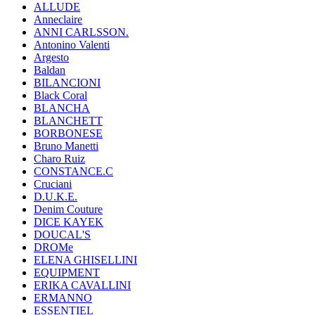
ALLUDE
Anneclaire
ANNI CARLSSON.
Antonino Valenti
Argesto
Baldan
BILANCIONI
Black Coral
BLANCHA
BLANCHETT
BORBONESE
Bruno Manetti
Charo Ruiz
CONSTANCE.C
Cruciani
D.U.K.E.
Denim Couture
DICE KAYEK
DOUCAL'S
DROMe
ELENA GHISELLINI
EQUIPMENT
ERIKA CAVALLINI
ERMANNO
ESSENTIEL