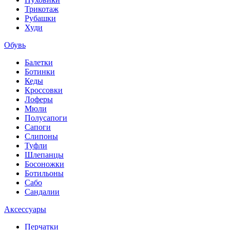
Трикотаж
Рубашки
Худи
Обувь
Балетки
Ботинки
Кеды
Кроссовки
Лоферы
Мюли
Полусапоги
Сапоги
Слипоны
Туфли
Шлепанцы
Босоножки
Ботильоны
Сабо
Сандалии
Аксессуары
Перчатки