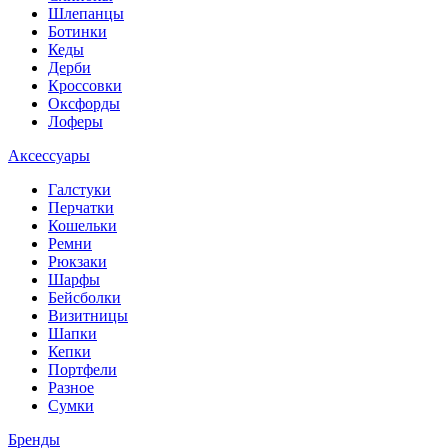
Шлепанцы
Ботинки
Кеды
Дерби
Кроссовки
Оксфорды
Лоферы
Аксессуары
Галстуки
Перчатки
Кошельки
Ремни
Рюкзаки
Шарфы
Бейсболки
Визитницы
Шапки
Кепки
Портфели
Разное
Сумки
Бренды