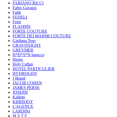
FABIANO RICCI
Fabio Gavazzi
Faith
FEDELI
Ferre
FLASHIN
FORTE COUTURE
FORTE DEI MARMI COUTURE
Giuliana Teso
GRAVITEIGHT
GREYMER
H*D*S*N baracco
Herno
Holy Caftan
HOTEL PARTICULIER
HYDROGEN
J Brand
JACOB COHEN
JAMES PERSE
JOSEPH
Kalliste
KHRISJOY
L'AGENCE
LARDINI
M A T E