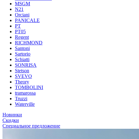
MSGM
N21
Orciani
PANICALE
PT
PT05
Regent
RICHMOND
Santoni
Sartorio
Schiatti
SONRISA
Stetson
SVEVO
Theory
TOMBOLINI
tramarossa
Truzzi
Waterville
Новинки
Скидки
Специальное предложение