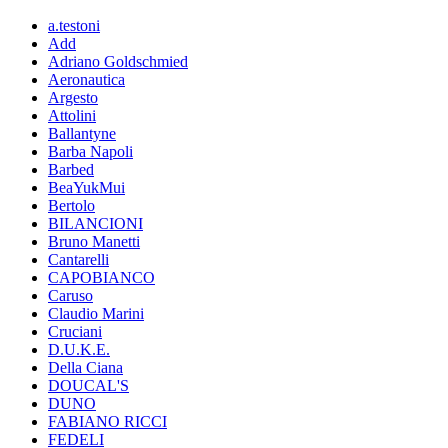
a.testoni
Add
Adriano Goldschmied
Aeronautica
Argesto
Attolini
Ballantyne
Barba Napoli
Barbed
BeaYukMui
Bertolo
BILANCIONI
Bruno Manetti
Cantarelli
CAPOBIANCO
Caruso
Claudio Marini
Cruciani
D.U.K.E.
Della Ciana
DOUCAL'S
DUNO
FABIANO RICCI
FEDELI