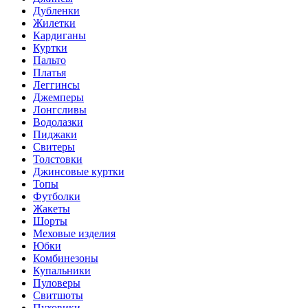
Дубленки
Жилетки
Кардиганы
Куртки
Пальто
Платья
Леггинсы
Джемперы
Лонгсливы
Водолазки
Пиджаки
Свитеры
Толстовки
Джинсовые куртки
Топы
Футболки
Жакеты
Шорты
Меховые изделия
Юбки
Комбинезоны
Купальники
Пуловеры
Свитшоты
Пуховики