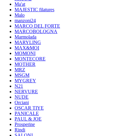
Ma'at
MAJESTIC filatures
Malo
manzoni24
MARCO DEL FORTE
MARCOBOLOGNA
Marmolada
MARYLING
MAX&MOI
MOMONI
MONTECORE
MOTHER
MRZ
MSGM
MYGREY
N21
NERVURE
NUDE
Orciani
OSCAR TIYE
PANICALE
PAUL & JOE
Prosperine
Rindi
SALONI