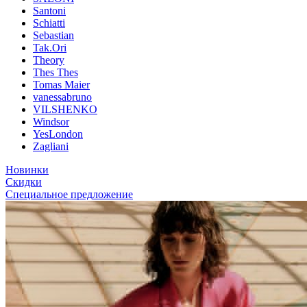
Santoni
Schiatti
Sebastian
Tak.Ori
Theory
Thes Thes
Tomas Maier
vanessabruno
VILSHENKO
Windsor
YesLondon
Zagliani
Новинки
Скидки
Специальное предложение