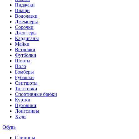
Пиджаки
Плащи
Водолазки
Джемперы
Сорочки
Джоггеры
Кардиганы
Майки
Ветровки
Футболки
Шорты
Поло
Бомберы
Рубашки
Свитшоты
Толстовки
Спортивные брюки
Куртки
Пуховики
Лонгсливы
Худи
Обувь
Слипоны