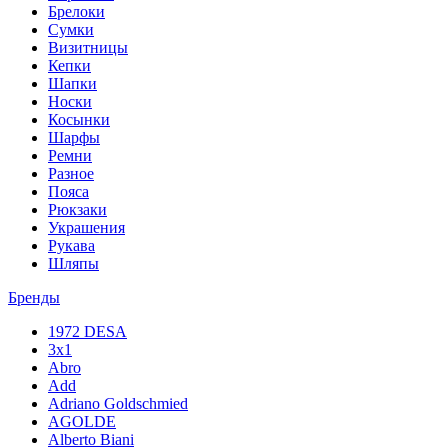
Брелоки
Сумки
Визитницы
Кепки
Шапки
Носки
Косынки
Шарфы
Ремни
Разное
Пояса
Рюкзаки
Украшения
Рукава
Шляпы
Бренды
1972 DESA
3x1
Abro
Add
Adriano Goldschmied
AGOLDE
Alberto Biani