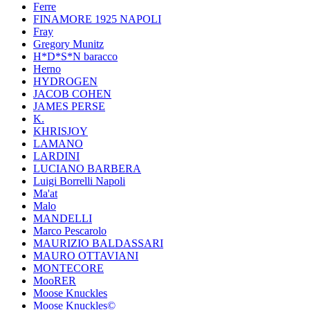
Ferre
FINAMORE 1925 NAPOLI
Fray
Gregory Munitz
H*D*S*N baracco
Herno
HYDROGEN
JACOB COHEN
JAMES PERSE
K.
KHRISJOY
LAMANO
LARDINI
LUCIANO BARBERA
Luigi Borrelli Napoli
Ma'at
Malo
MANDELLI
Marco Pescarolo
MAURIZIO BALDASSARI
MAURO OTTAVIANI
MONTECORE
MooRER
Moose Knuckles
Moose Knuckles©️