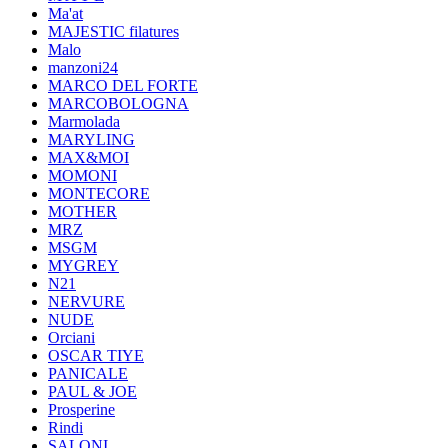
Ma'at
MAJESTIC filatures
Malo
manzoni24
MARCO DEL FORTE
MARCOBOLOGNA
Marmolada
MARYLING
MAX&MOI
MOMONI
MONTECORE
MOTHER
MRZ
MSGM
MYGREY
N21
NERVURE
NUDE
Orciani
OSCAR TIYE
PANICALE
PAUL & JOE
Prosperine
Rindi
SALONI