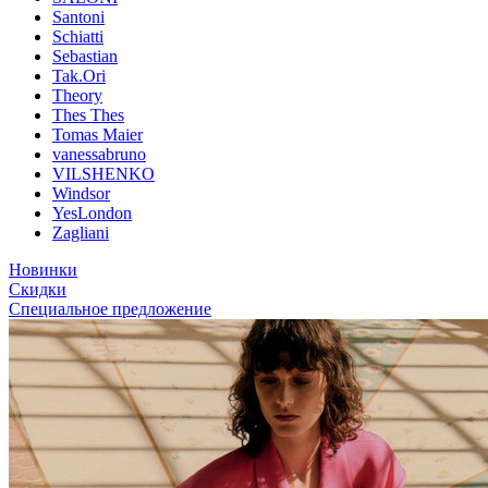
Santoni
Schiatti
Sebastian
Tak.Ori
Theory
Thes Thes
Tomas Maier
vanessabruno
VILSHENKO
Windsor
YesLondon
Zagliani
Новинки
Скидки
Специальное предложение