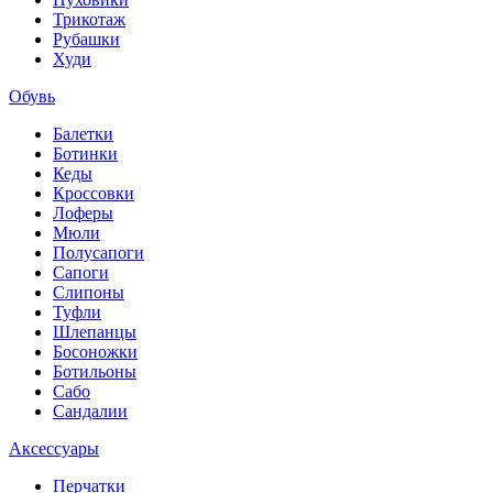
Трикотаж
Рубашки
Худи
Обувь
Балетки
Ботинки
Кеды
Кроссовки
Лоферы
Мюли
Полусапоги
Сапоги
Слипоны
Туфли
Шлепанцы
Босоножки
Ботильоны
Сабо
Сандалии
Аксессуары
Перчатки