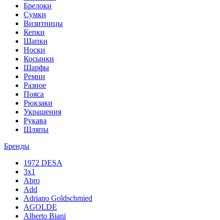
Брелоки
Сумки
Визитницы
Кепки
Шапки
Носки
Косынки
Шарфы
Ремни
Разное
Пояса
Рюкзаки
Украшения
Рукава
Шляпы
Бренды
1972 DESA
3x1
Abro
Add
Adriano Goldschmied
AGOLDE
Alberto Biani