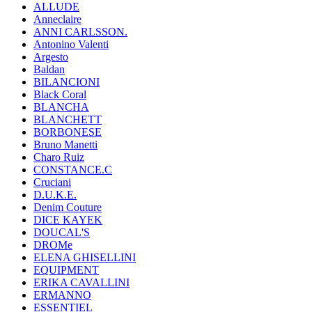
ALLUDE
Anneclaire
ANNI CARLSSON.
Antonino Valenti
Argesto
Baldan
BILANCIONI
Black Coral
BLANCHA
BLANCHETT
BORBONESE
Bruno Manetti
Charo Ruiz
CONSTANCE.C
Cruciani
D.U.K.E.
Denim Couture
DICE KAYEK
DOUCAL'S
DROMe
ELENA GHISELLINI
EQUIPMENT
ERIKA CAVALLINI
ERMANNO
ESSENTIEL