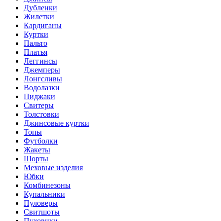
Дубленки
Жилетки
Кардиганы
Куртки
Пальто
Платья
Леггинсы
Джемперы
Лонгсливы
Водолазки
Пиджаки
Свитеры
Толстовки
Джинсовые куртки
Топы
Футболки
Жакеты
Шорты
Меховые изделия
Юбки
Комбинезоны
Купальники
Пуловеры
Свитшоты
Пуховики