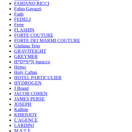
FABIANO RICCI
Fabio Gavazzi
Faith
FEDELI
Ferre
FLASHIN
FORTE COUTURE
FORTE DEI MARMI COUTURE
Giuliana Teso
GRAVITEIGHT
GREYMER
H*D*S*N baracco
Herno
Holy Caftan
HOTEL PARTICULIER
HYDROGEN
J Brand
JACOB COHEN
JAMES PERSE
JOSEPH
Kalliste
KHRISJOY
L'AGENCE
LARDINI
M A T E