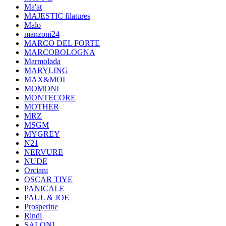
Ma'at
MAJESTIC filatures
Malo
manzoni24
MARCO DEL FORTE
MARCOBOLOGNA
Marmolada
MARYLING
MAX&MOI
MOMONI
MONTECORE
MOTHER
MRZ
MSGM
MYGREY
N21
NERVURE
NUDE
Orciani
OSCAR TIYE
PANICALE
PAUL & JOE
Prosperine
Rindi
SALONI