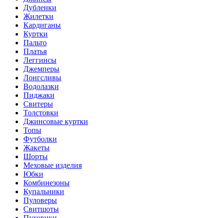
Дубленки
Жилетки
Кардиганы
Куртки
Пальто
Платья
Леггинсы
Джемперы
Лонгсливы
Водолазки
Пиджаки
Свитеры
Толстовки
Джинсовые куртки
Топы
Футболки
Жакеты
Шорты
Меховые изделия
Юбки
Комбинезоны
Купальники
Пуловеры
Свитшоты
Пуховики