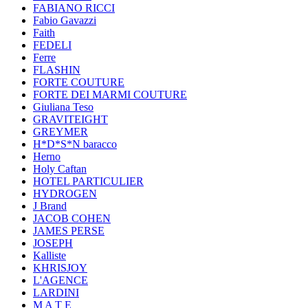
FABIANO RICCI
Fabio Gavazzi
Faith
FEDELI
Ferre
FLASHIN
FORTE COUTURE
FORTE DEI MARMI COUTURE
Giuliana Teso
GRAVITEIGHT
GREYMER
H*D*S*N baracco
Herno
Holy Caftan
HOTEL PARTICULIER
HYDROGEN
J Brand
JACOB COHEN
JAMES PERSE
JOSEPH
Kalliste
KHRISJOY
L'AGENCE
LARDINI
M A T E