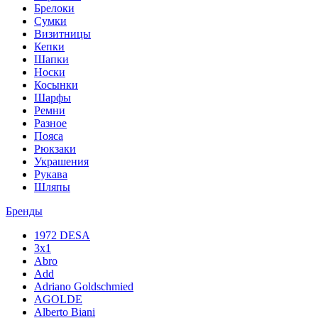
Брелоки
Сумки
Визитницы
Кепки
Шапки
Носки
Косынки
Шарфы
Ремни
Разное
Пояса
Рюкзаки
Украшения
Рукава
Шляпы
Бренды
1972 DESA
3x1
Abro
Add
Adriano Goldschmied
AGOLDE
Alberto Biani