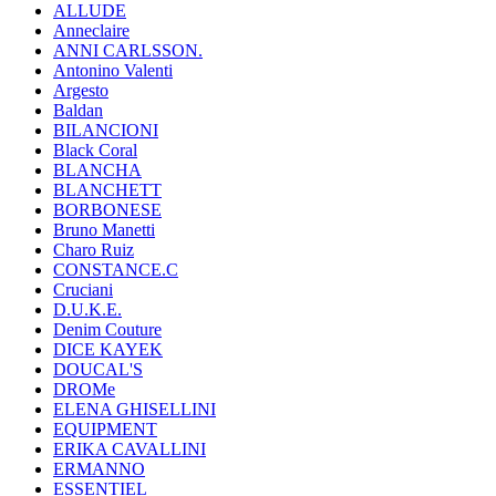
ALLUDE
Anneclaire
ANNI CARLSSON.
Antonino Valenti
Argesto
Baldan
BILANCIONI
Black Coral
BLANCHA
BLANCHETT
BORBONESE
Bruno Manetti
Charo Ruiz
CONSTANCE.C
Cruciani
D.U.K.E.
Denim Couture
DICE KAYEK
DOUCAL'S
DROMe
ELENA GHISELLINI
EQUIPMENT
ERIKA CAVALLINI
ERMANNO
ESSENTIEL