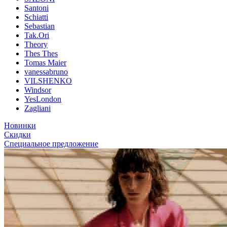
Santoni
Schiatti
Sebastian
Tak.Ori
Theory
Thes Thes
Tomas Maier
vanessabruno
VILSHENKO
Windsor
YesLondon
Zagliani
Новинки
Скидки
Специальное предложение