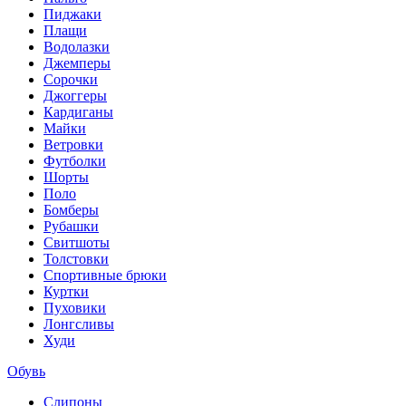
Пиджаки
Плащи
Водолазки
Джемперы
Сорочки
Джоггеры
Кардиганы
Майки
Ветровки
Футболки
Шорты
Поло
Бомберы
Рубашки
Свитшоты
Толстовки
Спортивные брюки
Куртки
Пуховики
Лонгсливы
Худи
Обувь
Слипоны