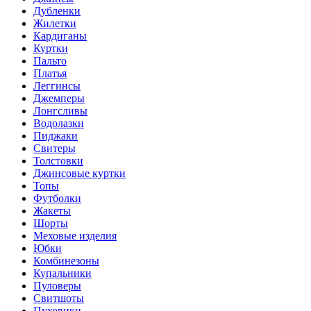
Дубленки
Жилетки
Кардиганы
Куртки
Пальто
Платья
Леггинсы
Джемперы
Лонгсливы
Водолазки
Пиджаки
Свитеры
Толстовки
Джинсовые куртки
Топы
Футболки
Жакеты
Шорты
Меховые изделия
Юбки
Комбинезоны
Купальники
Пуловеры
Свитшоты
Пуховики