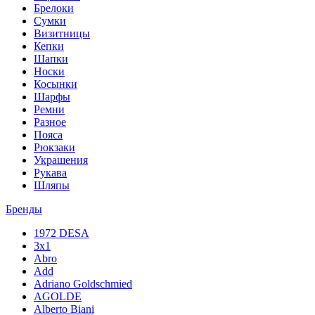
Брелоки
Сумки
Визитницы
Кепки
Шапки
Носки
Косынки
Шарфы
Ремни
Разное
Пояса
Рюкзаки
Украшения
Рукава
Шляпы
Бренды
1972 DESA
3x1
Abro
Add
Adriano Goldschmied
AGOLDE
Alberto Biani