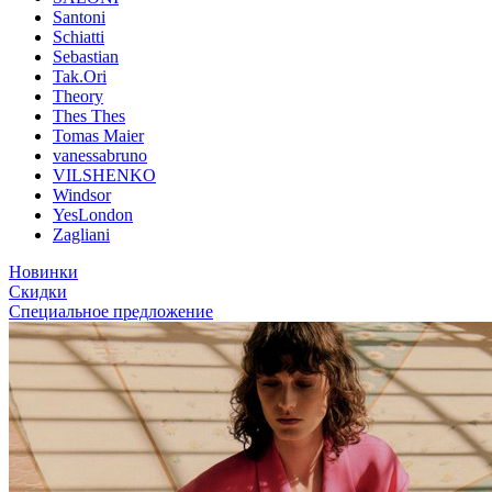
Santoni
Schiatti
Sebastian
Tak.Ori
Theory
Thes Thes
Tomas Maier
vanessabruno
VILSHENKO
Windsor
YesLondon
Zagliani
Новинки
Скидки
Специальное предложение