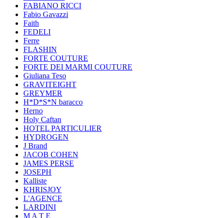
FABIANO RICCI
Fabio Gavazzi
Faith
FEDELI
Ferre
FLASHIN
FORTE COUTURE
FORTE DEI MARMI COUTURE
Giuliana Teso
GRAVITEIGHT
GREYMER
H*D*S*N baracco
Herno
Holy Caftan
HOTEL PARTICULIER
HYDROGEN
J Brand
JACOB COHEN
JAMES PERSE
JOSEPH
Kalliste
KHRISJOY
L'AGENCE
LARDINI
M A T E