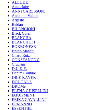
ALLUDE
Anneclaire
ANNI CARLSSON.
Antonino Valenti
Argesto
Baldan
BILANCIONI
Black Coral
BLANCHA
BLANCHETT
BORBONESE
Bruno Manetti
Charo Ruiz
CONSTANCE.C
Cruciani
D.U.K.E.
Denim Couture
DICE KAYEK
DOUCAL'S
DROMe
ELENA GHISELLINI
EQUIPMENT
ERIKA CAVALLINI
ERMANNO
ESSENTIEL