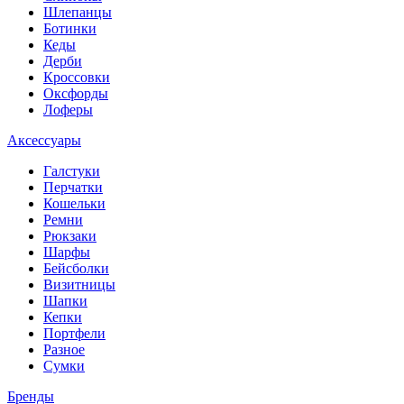
Шлепанцы
Ботинки
Кеды
Дерби
Кроссовки
Оксфорды
Лоферы
Аксессуары
Галстуки
Перчатки
Кошельки
Ремни
Рюкзаки
Шарфы
Бейсболки
Визитницы
Шапки
Кепки
Портфели
Разное
Сумки
Бренды