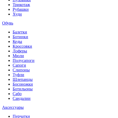
Трикотаж
Рубашки
Худи
Обувь
Балетки
Ботинки
Кеды
Кроссовки
Лоферы
Мюли
Полусапоги
Сапоги
Слипоны
Туфли
Шлепанцы
Босоножки
Ботильоны
Сабо
Сандалии
Аксессуары
Перчатки