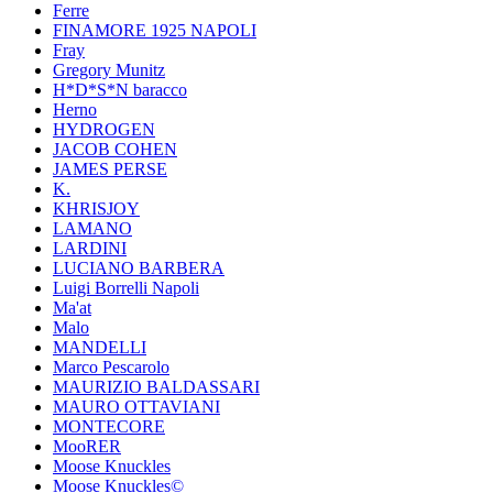
Ferre
FINAMORE 1925 NAPOLI
Fray
Gregory Munitz
H*D*S*N baracco
Herno
HYDROGEN
JACOB COHEN
JAMES PERSE
K.
KHRISJOY
LAMANO
LARDINI
LUCIANO BARBERA
Luigi Borrelli Napoli
Ma'at
Malo
MANDELLI
Marco Pescarolo
MAURIZIO BALDASSARI
MAURO OTTAVIANI
MONTECORE
MooRER
Moose Knuckles
Moose Knuckles©️