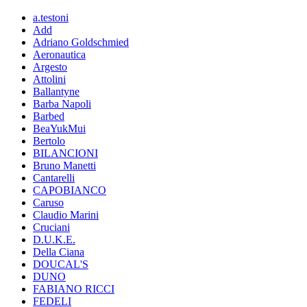
a.testoni
Add
Adriano Goldschmied
Aeronautica
Argesto
Attolini
Ballantyne
Barba Napoli
Barbed
BeaYukMui
Bertolo
BILANCIONI
Bruno Manetti
Cantarelli
CAPOBIANCO
Caruso
Claudio Marini
Cruciani
D.U.K.E.
Della Ciana
DOUCAL'S
DUNO
FABIANO RICCI
FEDELI