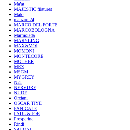
Ma'at
MAJESTIC filatures
Malo
manzoni24
MARCO DEL FORTE
MARCOBOLOGNA
Marmolada
MARYLING
MAX&MOI
MOMONI
MONTECORE
MOTHER
MRZ
MSGM
MYGREY
N21
NERVURE
NUDE
Orciani
OSCAR TIYE
PANICALE
PAUL & JOE
Prosperine
Rindi
SALONI