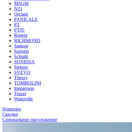
MSGM
N21
Orciani
PANICALE
PT
PT05
Regent
RICHMOND
Santoni
Sartorio
Schiatti
SONRISA
Stetson
SVEVO
Theory
TOMBOLINI
tramarossa
Truzzi
Waterville
Новинки
Скидки
Специальное предложение