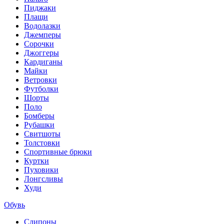
Пиджаки
Плащи
Водолазки
Джемперы
Сорочки
Джоггеры
Кардиганы
Майки
Ветровки
Футболки
Шорты
Поло
Бомберы
Рубашки
Свитшоты
Толстовки
Спортивные брюки
Куртки
Пуховики
Лонгсливы
Худи
Обувь
Слипоны