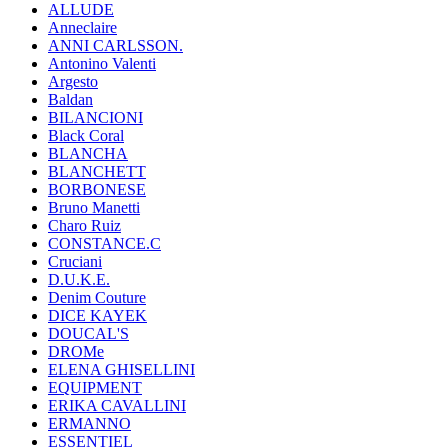
ALLUDE
Anneclaire
ANNI CARLSSON.
Antonino Valenti
Argesto
Baldan
BILANCIONI
Black Coral
BLANCHA
BLANCHETT
BORBONESE
Bruno Manetti
Charo Ruiz
CONSTANCE.C
Cruciani
D.U.K.E.
Denim Couture
DICE KAYEK
DOUCAL'S
DROMe
ELENA GHISELLINI
EQUIPMENT
ERIKA CAVALLINI
ERMANNO
ESSENTIEL