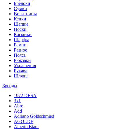
Брелоки
Сумки
Визитницы
Кепки
Шапки
Носки
Косынки
Шарфы
Ремни
Разное
Пояса
Рюкзаки
Украшения
Рукава
Шляпы
Бренды
1972 DESA
3x1
Abro
Add
Adriano Goldschmied
AGOLDE
Alberto Biani