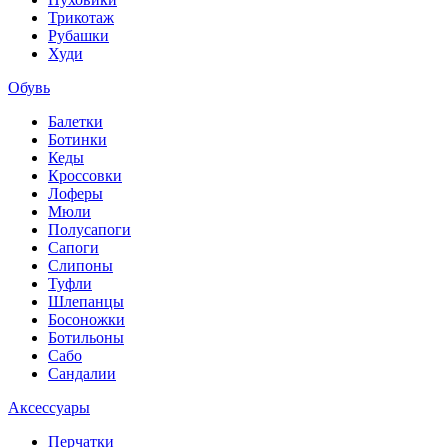
Трикотаж
Рубашки
Худи
Обувь
Балетки
Ботинки
Кеды
Кроссовки
Лоферы
Мюли
Полусапоги
Сапоги
Слипоны
Туфли
Шлепанцы
Босоножки
Ботильоны
Сабо
Сандалии
Аксессуары
Перчатки