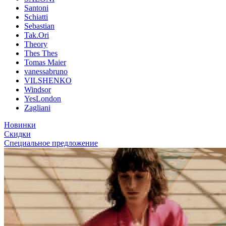
Santoni
Schiatti
Sebastian
Tak.Ori
Theory
Thes Thes
Tomas Maier
vanessabruno
VILSHENKO
Windsor
YesLondon
Zagliani
Новинки
Скидки
Специальное предложение