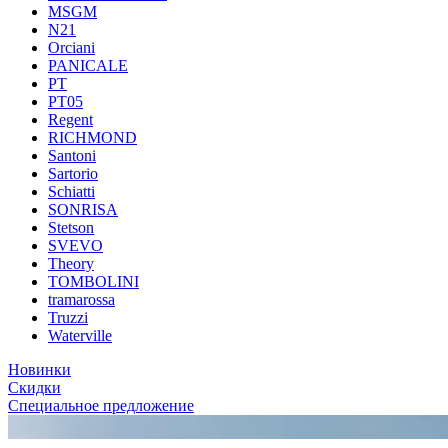
MSGM
N21
Orciani
PANICALE
PT
PT05
Regent
RICHMOND
Santoni
Sartorio
Schiatti
SONRISA
Stetson
SVEVO
Theory
TOMBOLINI
tramarossa
Truzzi
Waterville
Новинки
Скидки
Специальное предложение