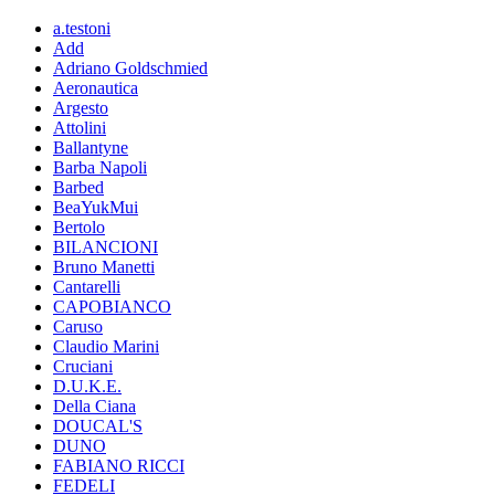
a.testoni
Add
Adriano Goldschmied
Aeronautica
Argesto
Attolini
Ballantyne
Barba Napoli
Barbed
BeaYukMui
Bertolo
BILANCIONI
Bruno Manetti
Cantarelli
CAPOBIANCO
Caruso
Claudio Marini
Cruciani
D.U.K.E.
Della Ciana
DOUCAL'S
DUNO
FABIANO RICCI
FEDELI