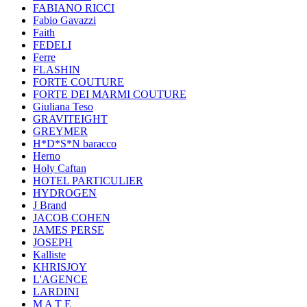
FABIANO RICCI
Fabio Gavazzi
Faith
FEDELI
Ferre
FLASHIN
FORTE COUTURE
FORTE DEI MARMI COUTURE
Giuliana Teso
GRAVITEIGHT
GREYMER
H*D*S*N baracco
Herno
Holy Caftan
HOTEL PARTICULIER
HYDROGEN
J Brand
JACOB COHEN
JAMES PERSE
JOSEPH
Kalliste
KHRISJOY
L'AGENCE
LARDINI
M A T E