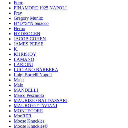
Ferre
FINAMORE 1925 NAPOLI
Fray
Gregory Munitz
H*D*S*N baracco
Herno
HYDROGEN
JACOB COHEN
JAMES PERSE
K.
KHRISJOY
LAMANO
LARDINI
LUCIANO BARBERA
Luigi Borrelli Napoli
Ma'at
Malo
MANDELLI
Marco Pescarolo
MAURIZIO BALDASSARI
MAURO OTTAVIANI
MONTECORE
MooRER
Moose Knuckles
Moose Knuckles©️