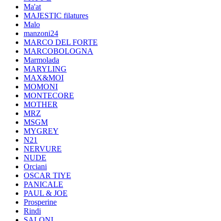
Ma'at
MAJESTIC filatures
Malo
manzoni24
MARCO DEL FORTE
MARCOBOLOGNA
Marmolada
MARYLING
MAX&MOI
MOMONI
MONTECORE
MOTHER
MRZ
MSGM
MYGREY
N21
NERVURE
NUDE
Orciani
OSCAR TIYE
PANICALE
PAUL & JOE
Prosperine
Rindi
SALONI