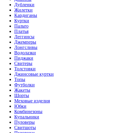
Дубленки
Жилетки
Кардиганы
Куртки
Пальто
Платья
Леггинсы
Джемперы
Лонгсливы
Водолазки
Пиджаки
Свитеры
Толстовки
Джинсовые куртки
Топы
Футболки
Жакеты
Шорты
Меховые изделия
Юбки
Комбинезоны
Купальники
Пуловеры
Свитшоты
Пуховики