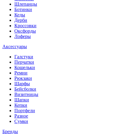
Шлепанцы
Ботинки
Кеды
Дерби
Кроссовки
Оксфорды
Лоферы
Аксессуары
Галстуки
Перчатки
Кошельки
Ремни
Рюкзаки
Шарфы
Бейсболки
Визитницы
Шапки
Кепки
Портфели
Разное
Сумки
Бренды