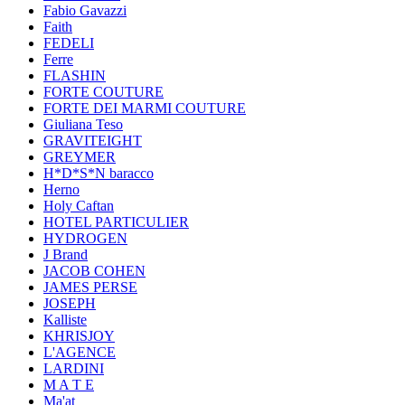
Fabio Gavazzi
Faith
FEDELI
Ferre
FLASHIN
FORTE COUTURE
FORTE DEI MARMI COUTURE
Giuliana Teso
GRAVITEIGHT
GREYMER
H*D*S*N baracco
Herno
Holy Caftan
HOTEL PARTICULIER
HYDROGEN
J Brand
JACOB COHEN
JAMES PERSE
JOSEPH
Kalliste
KHRISJOY
L'AGENCE
LARDINI
M A T E
Ma'at