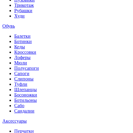
Трикотаж
Рубашки
Худи
Обувь
Балетки
Ботинки
Кеды
Кроссовки
Лоферы
Мюли
Полусапоги
Сапоги
Слипоны
Туфли
Шлепанцы
Босоножки
Ботильоны
Сабо
Сандалии
Аксессуары
Перчатки