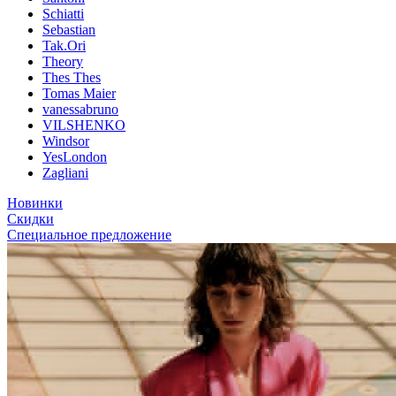
Schiatti
Sebastian
Tak.Ori
Theory
Thes Thes
Tomas Maier
vanessabruno
VILSHENKO
Windsor
YesLondon
Zagliani
Новинки
Скидки
Специальное предложение