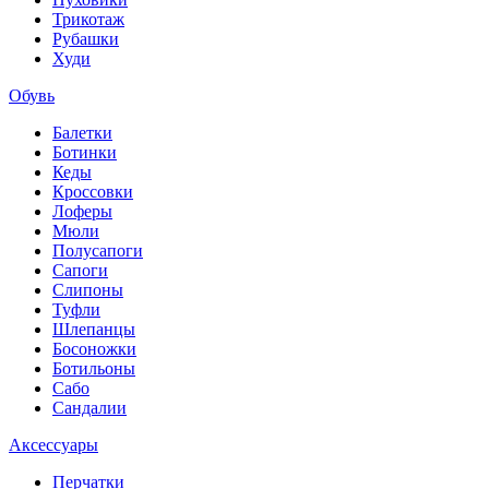
Трикотаж
Рубашки
Худи
Обувь
Балетки
Ботинки
Кеды
Кроссовки
Лоферы
Мюли
Полусапоги
Сапоги
Слипоны
Туфли
Шлепанцы
Босоножки
Ботильоны
Сабо
Сандалии
Аксессуары
Перчатки