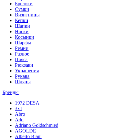
Брелоки
Сумки
Визитницы
Кепки
Шапки
Носки
Косынки
Шарфы
Ремни
Разное
Пояса
Рюкзаки
Украшения
Рукава
Шляпы
Бренды
1972 DESA
3x1
Abro
Add
Adriano Goldschmied
AGOLDE
Alberto Biani