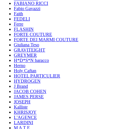
FABIANO RICCI
Fabio Gavazzi
Faith
FEDELI
Ferre
FLASHIN
FORTE COUTURE
FORTE DEI MARMI COUTURE
Giuliana Teso
GRAVITEIGHT
GREYMER
H*D*S*N baracco
Herno
Holy Caftan
HOTEL PARTICULIER
HYDROGEN
J Brand
JACOB COHEN
JAMES PERSE
JOSEPH
Kalliste
KHRISJOY
L'AGENCE
LARDINI
M A T E