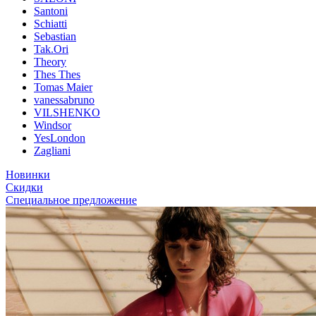
Santoni
Schiatti
Sebastian
Tak.Ori
Theory
Thes Thes
Tomas Maier
vanessabruno
VILSHENKO
Windsor
YesLondon
Zagliani
Новинки
Скидки
Специальное предложение