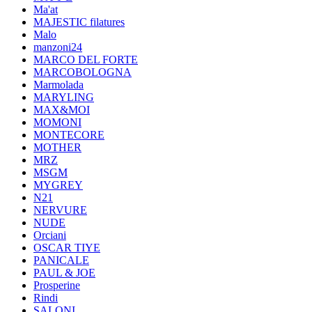
Ma'at
MAJESTIC filatures
Malo
manzoni24
MARCO DEL FORTE
MARCOBOLOGNA
Marmolada
MARYLING
MAX&MOI
MOMONI
MONTECORE
MOTHER
MRZ
MSGM
MYGREY
N21
NERVURE
NUDE
Orciani
OSCAR TIYE
PANICALE
PAUL & JOE
Prosperine
Rindi
SALONI