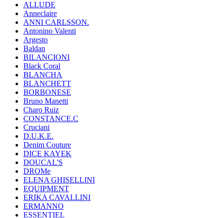
ALLUDE
Anneclaire
ANNI CARLSSON.
Antonino Valenti
Argesto
Baldan
BILANCIONI
Black Coral
BLANCHA
BLANCHETT
BORBONESE
Bruno Manetti
Charo Ruiz
CONSTANCE.C
Cruciani
D.U.K.E.
Denim Couture
DICE KAYEK
DOUCAL'S
DROMe
ELENA GHISELLINI
EQUIPMENT
ERIKA CAVALLINI
ERMANNO
ESSENTIEL