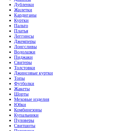
Дубленки
Жилетки
Кардиганы
Куртки
Пальто
Платья
Леггинсы
Джемперы
Лонгсливы
Водолазки
Пиджаки
Свитеры
Толстовки
Джинсовые куртки
Топы
Футболки
Жакеты
Шорты
Меховые изделия
Юбки
Комбинезоны
Купальники
Пуловеры
Свитшоты
Пуховики