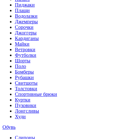
Пиджаки
Плащи
Водолазки
Джемперы
Сорочки
Джоггеры
Кардиганы
Майки
Ветровки
Футболки
Шорты
Поло
Бомберы
Рубашки
Свитшоты
Толстовки
Спортивные брюки
Куртки
Пуховики
Лонгсливы
Худи
Обувь
Слипоны