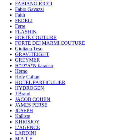
FABIANO RICCI
Fabio Gavazzi
Faith
FEDELI
Ferre
FLASHIN
FORTE COUTURE
FORTE DEI MARMI COUTURE
Giuliana Teso
GRAVITEIGHT
GREYMER
H*D*S*N baracco
Herno
Holy Caftan
HOTEL PARTICULIER
HYDROGEN
J Brand
JACOB COHEN
JAMES PERSE
JOSEPH
Kalliste
KHRISJOY
L'AGENCE
LARDINI
M A T E