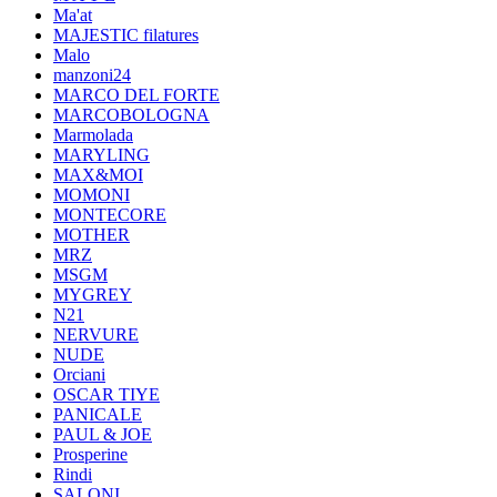
Ma'at
MAJESTIC filatures
Malo
manzoni24
MARCO DEL FORTE
MARCOBOLOGNA
Marmolada
MARYLING
MAX&MOI
MOMONI
MONTECORE
MOTHER
MRZ
MSGM
MYGREY
N21
NERVURE
NUDE
Orciani
OSCAR TIYE
PANICALE
PAUL & JOE
Prosperine
Rindi
SALONI