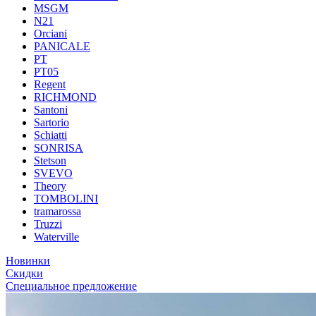
MSGM
N21
Orciani
PANICALE
PT
PT05
Regent
RICHMOND
Santoni
Sartorio
Schiatti
SONRISA
Stetson
SVEVO
Theory
TOMBOLINI
tramarossa
Truzzi
Waterville
Новинки
Скидки
Специальное предложение