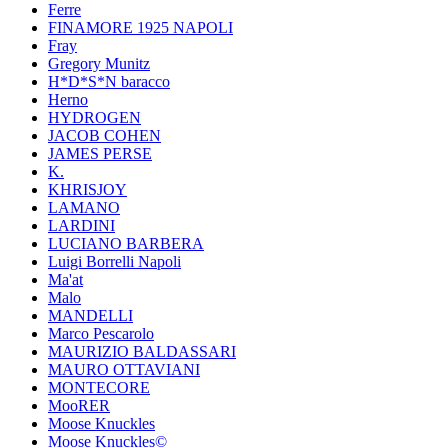
Ferre
FINAMORE 1925 NAPOLI
Fray
Gregory Munitz
H*D*S*N baracco
Herno
HYDROGEN
JACOB COHEN
JAMES PERSE
K.
KHRISJOY
LAMANO
LARDINI
LUCIANO BARBERA
Luigi Borrelli Napoli
Ma'at
Malo
MANDELLI
Marco Pescarolo
MAURIZIO BALDASSARI
MAURO OTTAVIANI
MONTECORE
MooRER
Moose Knuckles
Moose Knuckles©️