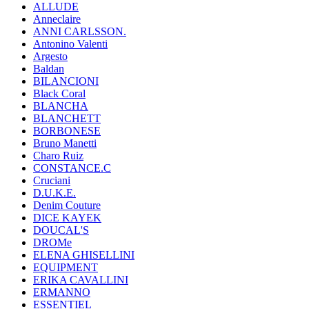
ALLUDE
Anneclaire
ANNI CARLSSON.
Antonino Valenti
Argesto
Baldan
BILANCIONI
Black Coral
BLANCHA
BLANCHETT
BORBONESE
Bruno Manetti
Charo Ruiz
CONSTANCE.C
Cruciani
D.U.K.E.
Denim Couture
DICE KAYEK
DOUCAL'S
DROMe
ELENA GHISELLINI
EQUIPMENT
ERIKA CAVALLINI
ERMANNO
ESSENTIEL