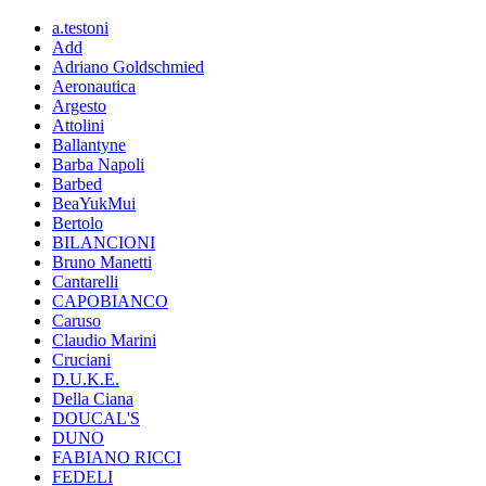
a.testoni
Add
Adriano Goldschmied
Aeronautica
Argesto
Attolini
Ballantyne
Barba Napoli
Barbed
BeaYukMui
Bertolo
BILANCIONI
Bruno Manetti
Cantarelli
CAPOBIANCO
Caruso
Claudio Marini
Cruciani
D.U.K.E.
Della Ciana
DOUCAL'S
DUNO
FABIANO RICCI
FEDELI