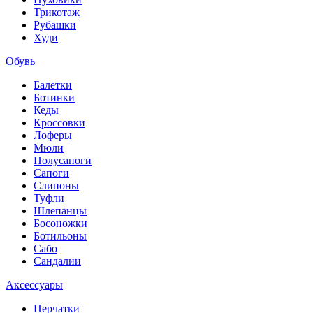
Трикотаж
Рубашки
Худи
Обувь
Балетки
Ботинки
Кеды
Кроссовки
Лоферы
Мюли
Полусапоги
Сапоги
Слипоны
Туфли
Шлепанцы
Босоножки
Ботильоны
Сабо
Сандалии
Аксессуары
Перчатки