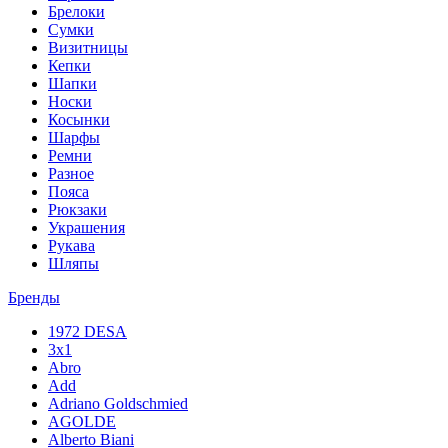
Брелоки
Сумки
Визитницы
Кепки
Шапки
Носки
Косынки
Шарфы
Ремни
Разное
Пояса
Рюкзаки
Украшения
Рукава
Шляпы
Бренды
1972 DESA
3x1
Abro
Add
Adriano Goldschmied
AGOLDE
Alberto Biani