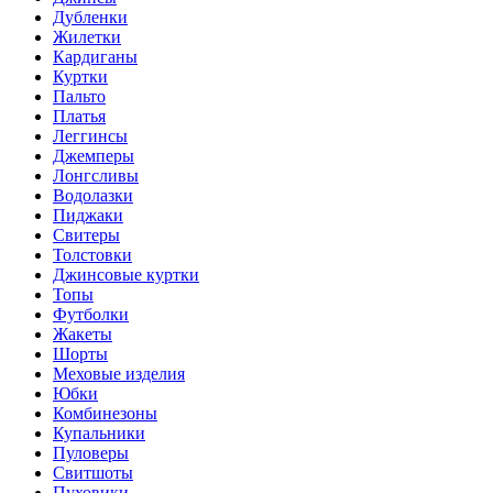
Дубленки
Жилетки
Кардиганы
Куртки
Пальто
Платья
Леггинсы
Джемперы
Лонгсливы
Водолазки
Пиджаки
Свитеры
Толстовки
Джинсовые куртки
Топы
Футболки
Жакеты
Шорты
Меховые изделия
Юбки
Комбинезоны
Купальники
Пуловеры
Свитшоты
Пуховики