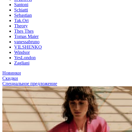
Santoni
Schiatti
Sebastian
Tak.Ori
Theory
Thes Thes
Tomas Maier
vanessabruno
VILSHENKO
Windsor
YesLondon
Zagliani
Новинки
Скидки
Специальное предложение