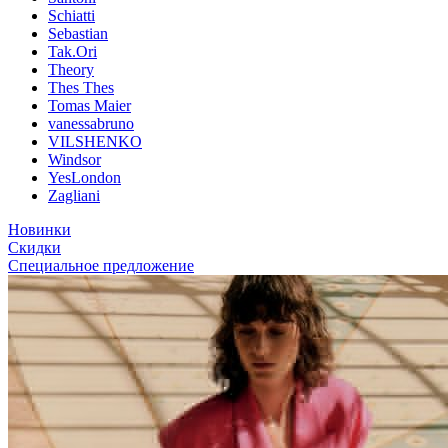
Schiatti
Sebastian
Tak.Ori
Theory
Thes Thes
Tomas Maier
vanessabruno
VILSHENKO
Windsor
YesLondon
Zagliani
Новинки
Скидки
Специальное предложение