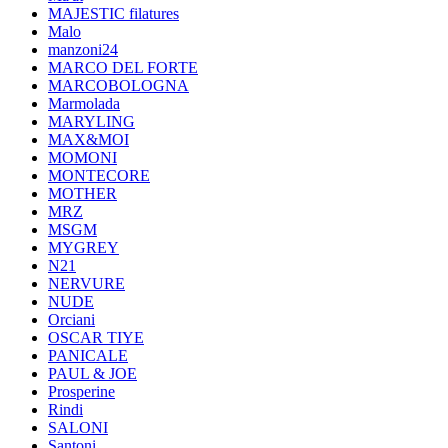
MAJESTIC filatures
Malo
manzoni24
MARCO DEL FORTE
MARCOBOLOGNA
Marmolada
MARYLING
MAX&MOI
MOMONI
MONTECORE
MOTHER
MRZ
MSGM
MYGREY
N21
NERVURE
NUDE
Orciani
OSCAR TIYE
PANICALE
PAUL & JOE
Prosperine
Rindi
SALONI
Santoni