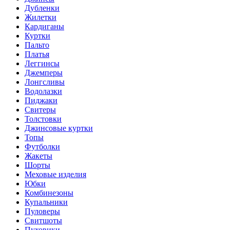
Дубленки
Жилетки
Кардиганы
Куртки
Пальто
Платья
Леггинсы
Джемперы
Лонгсливы
Водолазки
Пиджаки
Свитеры
Толстовки
Джинсовые куртки
Топы
Футболки
Жакеты
Шорты
Меховые изделия
Юбки
Комбинезоны
Купальники
Пуловеры
Свитшоты
Пуховики