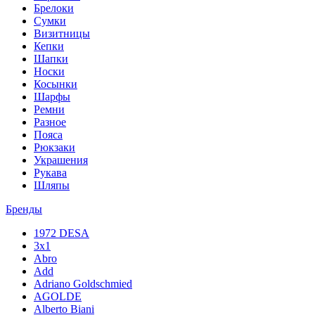
Брелоки
Сумки
Визитницы
Кепки
Шапки
Носки
Косынки
Шарфы
Ремни
Разное
Пояса
Рюкзаки
Украшения
Рукава
Шляпы
Бренды
1972 DESA
3x1
Abro
Add
Adriano Goldschmied
AGOLDE
Alberto Biani