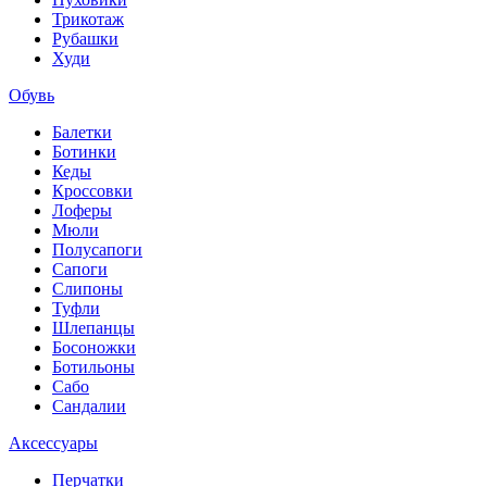
Трикотаж
Рубашки
Худи
Обувь
Балетки
Ботинки
Кеды
Кроссовки
Лоферы
Мюли
Полусапоги
Сапоги
Слипоны
Туфли
Шлепанцы
Босоножки
Ботильоны
Сабо
Сандалии
Аксессуары
Перчатки