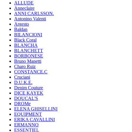
ALLUDE
Anneclaire
ANNI CARLSSON.
Antonino Valenti
Argesto
Baldan
BILANCIONI
Black Coral
BLANCHA
BLANCHETT
BORBONESE
Bruno Manetti
Charo Ruiz
CONSTANCE.C
Cruciani
D.U.K.E.
Denim Couture
DICE KAYEK
DOUCAL'S
DROMe
ELENA GHISELLINI
EQUIPMENT
ERIKA CAVALLINI
ERMANNO
ESSENTIEL