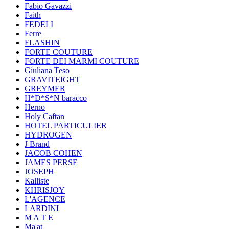
Fabio Gavazzi
Faith
FEDELI
Ferre
FLASHIN
FORTE COUTURE
FORTE DEI MARMI COUTURE
Giuliana Teso
GRAVITEIGHT
GREYMER
H*D*S*N baracco
Herno
Holy Caftan
HOTEL PARTICULIER
HYDROGEN
J Brand
JACOB COHEN
JAMES PERSE
JOSEPH
Kalliste
KHRISJOY
L'AGENCE
LARDINI
M A T E
Ma'at