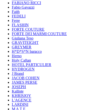
FABIANO RICCI
Fabio Gavazzi
Faith
FEDELI
Ferre
FLASHIN
FORTE COUTURE
FORTE DEI MARMI COUTURE
Giuliana Teso
GRAVITEIGHT
GREYMER
H*D*S*N baracco
Herno
Holy Caftan
HOTEL PARTICULIER
HYDROGEN
J Brand
JACOB COHEN
JAMES PERSE
JOSEPH
Kalliste
KHRISJOY
L'AGENCE
LARDINI
M A T E