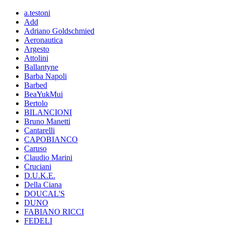
a.testoni
Add
Adriano Goldschmied
Aeronautica
Argesto
Attolini
Ballantyne
Barba Napoli
Barbed
BeaYukMui
Bertolo
BILANCIONI
Bruno Manetti
Cantarelli
CAPOBIANCO
Caruso
Claudio Marini
Cruciani
D.U.K.E.
Della Ciana
DOUCAL'S
DUNO
FABIANO RICCI
FEDELI