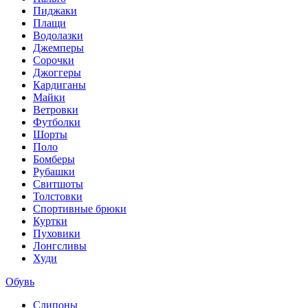
Пиджаки
Плащи
Водолазки
Джемперы
Сорочки
Джоггеры
Кардиганы
Майки
Ветровки
Футболки
Шорты
Поло
Бомберы
Рубашки
Свитшоты
Толстовки
Спортивные брюки
Куртки
Пуховики
Лонгсливы
Худи
Обувь
Слипоны