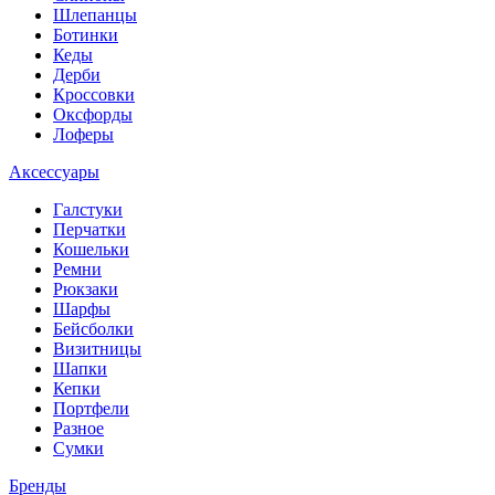
Шлепанцы
Ботинки
Кеды
Дерби
Кроссовки
Оксфорды
Лоферы
Аксессуары
Галстуки
Перчатки
Кошельки
Ремни
Рюкзаки
Шарфы
Бейсболки
Визитницы
Шапки
Кепки
Портфели
Разное
Сумки
Бренды