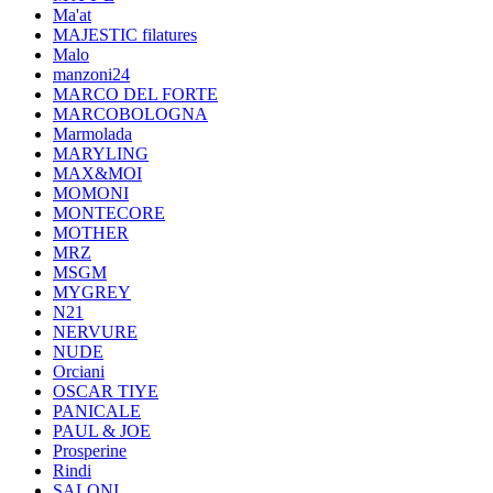
Ma'at
MAJESTIC filatures
Malo
manzoni24
MARCO DEL FORTE
MARCOBOLOGNA
Marmolada
MARYLING
MAX&MOI
MOMONI
MONTECORE
MOTHER
MRZ
MSGM
MYGREY
N21
NERVURE
NUDE
Orciani
OSCAR TIYE
PANICALE
PAUL & JOE
Prosperine
Rindi
SALONI