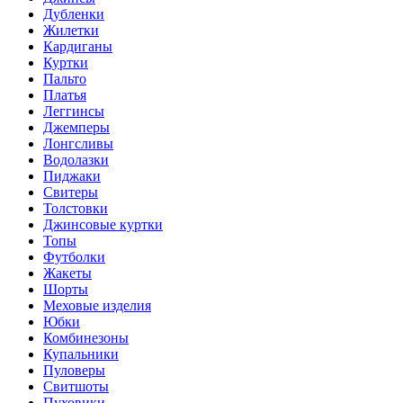
Дубленки
Жилетки
Кардиганы
Куртки
Пальто
Платья
Леггинсы
Джемперы
Лонгсливы
Водолазки
Пиджаки
Свитеры
Толстовки
Джинсовые куртки
Топы
Футболки
Жакеты
Шорты
Меховые изделия
Юбки
Комбинезоны
Купальники
Пуловеры
Свитшоты
Пуховики