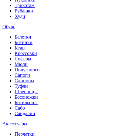
Трикотаж
Рубашки
Худи
Обувь
Балетки
Ботинки
Кеды
Кроссовки
Лоферы
Мюли
Полусапоги
Сапоги
Слипоны
Туфли
Шлепанцы
Босоножки
Ботильоны
Сабо
Сандалии
Аксессуары
Перчатки