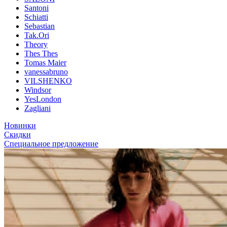
Santoni
Schiatti
Sebastian
Tak.Ori
Theory
Thes Thes
Tomas Maier
vanessabruno
VILSHENKO
Windsor
YesLondon
Zagliani
Новинки
Скидки
Специальное предложение