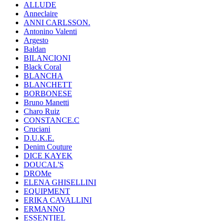
ALLUDE
Anneclaire
ANNI CARLSSON.
Antonino Valenti
Argesto
Baldan
BILANCIONI
Black Coral
BLANCHA
BLANCHETT
BORBONESE
Bruno Manetti
Charo Ruiz
CONSTANCE.C
Cruciani
D.U.K.E.
Denim Couture
DICE KAYEK
DOUCAL'S
DROMe
ELENA GHISELLINI
EQUIPMENT
ERIKA CAVALLINI
ERMANNO
ESSENTIEL