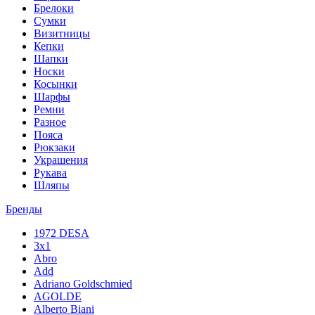
Брелоки
Сумки
Визитницы
Кепки
Шапки
Носки
Косынки
Шарфы
Ремни
Разное
Пояса
Рюкзаки
Украшения
Рукава
Шляпы
Бренды
1972 DESA
3x1
Abro
Add
Adriano Goldschmied
AGOLDE
Alberto Biani