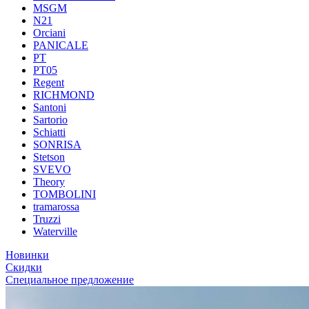
MSGM
N21
Orciani
PANICALE
PT
PT05
Regent
RICHMOND
Santoni
Sartorio
Schiatti
SONRISA
Stetson
SVEVO
Theory
TOMBOLINI
tramarossa
Truzzi
Waterville
Новинки
Скидки
Специальное предложение