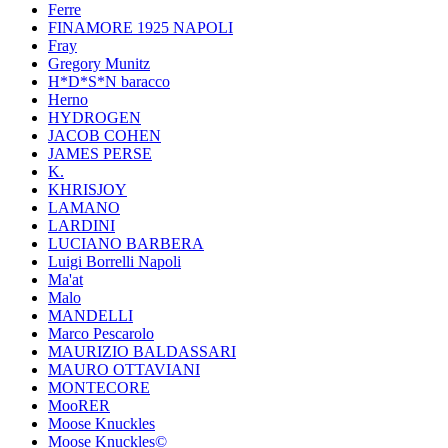
Ferre
FINAMORE 1925 NAPOLI
Fray
Gregory Munitz
H*D*S*N baracco
Herno
HYDROGEN
JACOB COHEN
JAMES PERSE
K.
KHRISJOY
LAMANO
LARDINI
LUCIANO BARBERA
Luigi Borrelli Napoli
Ma'at
Malo
MANDELLI
Marco Pescarolo
MAURIZIO BALDASSARI
MAURO OTTAVIANI
MONTECORE
MooRER
Moose Knuckles
Moose Knuckles©️