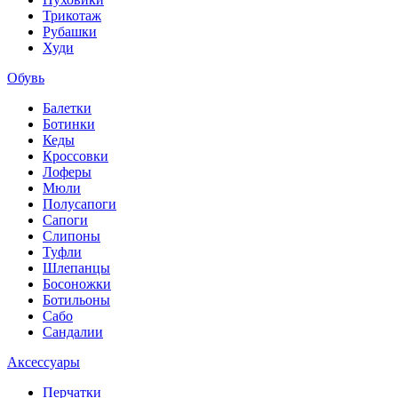
Трикотаж
Рубашки
Худи
Обувь
Балетки
Ботинки
Кеды
Кроссовки
Лоферы
Мюли
Полусапоги
Сапоги
Слипоны
Туфли
Шлепанцы
Босоножки
Ботильоны
Сабо
Сандалии
Аксессуары
Перчатки