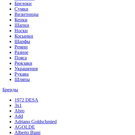
Брелоки
Сумки
Визитницы
Кепки
Шапки
Носки
Косынки
Шарфы
Ремни
Разное
Пояса
Рюкзаки
Украшения
Рукава
Шляпы
Бренды
1972 DESA
3x1
Abro
Add
Adriano Goldschmied
AGOLDE
Alberto Biani