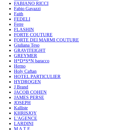
FABIANO RICCI
Fabio Gavazzi
Faith
FEDELI
Ferre
FLASHIN
FORTE COUTURE
FORTE DEI MARMI COUTURE
Giuliana Teso
GRAVITEIGHT
GREYMER
H*D*S*N baracco
Herno
Holy Caftan
HOTEL PARTICULIER
HYDROGEN
J Brand
JACOB COHEN
JAMES PERSE
JOSEPH
Kalliste
KHRISJOY
L'AGENCE
LARDINI
M A T E