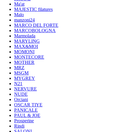
Ma'at
MAJESTIC filatures
Malo
manzoni24
MARCO DEL FORTE
MARCOBOLOGNA
Marmolada
MARYLING
MAX&MOI
MOMONI
MONTECORE
MOTHER
MRZ
MSGM
MYGREY
N21
NERVURE
NUDE
Orciani
OSCAR TIYE
PANICALE
PAUL & JOE
Prosperine
Rindi
SALONI