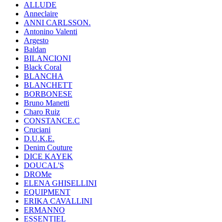
ALLUDE
Anneclaire
ANNI CARLSSON.
Antonino Valenti
Argesto
Baldan
BILANCIONI
Black Coral
BLANCHA
BLANCHETT
BORBONESE
Bruno Manetti
Charo Ruiz
CONSTANCE.C
Cruciani
D.U.K.E.
Denim Couture
DICE KAYEK
DOUCAL'S
DROMe
ELENA GHISELLINI
EQUIPMENT
ERIKA CAVALLINI
ERMANNO
ESSENTIEL