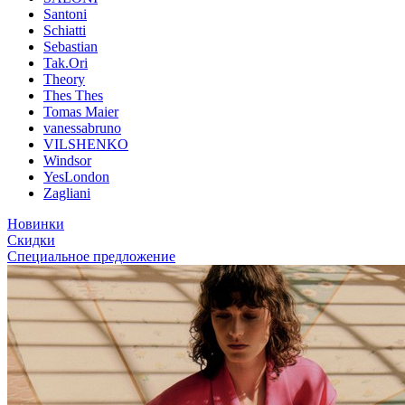
Santoni
Schiatti
Sebastian
Tak.Ori
Theory
Thes Thes
Tomas Maier
vanessabruno
VILSHENKO
Windsor
YesLondon
Zagliani
Новинки
Скидки
Специальное предложение