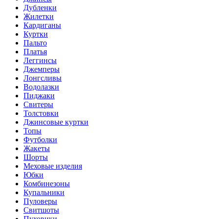
Дубленки
Жилетки
Кардиганы
Куртки
Пальто
Платья
Леггинсы
Джемперы
Лонгсливы
Водолазки
Пиджаки
Свитеры
Толстовки
Джинсовые куртки
Топы
Футболки
Жакеты
Шорты
Меховые изделия
Юбки
Комбинезоны
Купальники
Пуловеры
Свитшоты
Пуховики