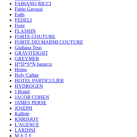
FABIANO RICCI
Fabio Gavazzi
Faith
FEDELI
Ferre
FLASHIN
FORTE COUTURE
FORTE DEI MARMI COUTURE
Giuliana Teso
GRAVITEIGHT
GREYMER
H*D*S*N baracco
Herno
Holy Caftan
HOTEL PARTICULIER
HYDROGEN
J Brand
JACOB COHEN
JAMES PERSE
JOSEPH
Kalliste
KHRISJOY
L'AGENCE
LARDINI
M A T E