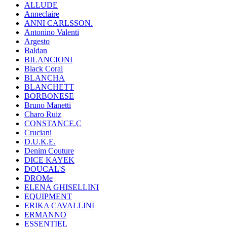
ALLUDE
Anneclaire
ANNI CARLSSON.
Antonino Valenti
Argesto
Baldan
BILANCIONI
Black Coral
BLANCHA
BLANCHETT
BORBONESE
Bruno Manetti
Charo Ruiz
CONSTANCE.C
Cruciani
D.U.K.E.
Denim Couture
DICE KAYEK
DOUCAL'S
DROMe
ELENA GHISELLINI
EQUIPMENT
ERIKA CAVALLINI
ERMANNO
ESSENTIEL