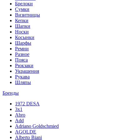
Брелоки
Сумки
Визитницы
Кепки
Шапки
Носки
Косынки
Шарфы
Ремни
Разное
Пояса
Рюкзаки
Украшения
Рукава
Шляпы
Бренды
1972 DESA
3x1
Abro
Add
Adriano Goldschmied
AGOLDE
Alberto Biani