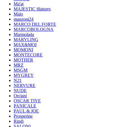
Ma'at
MAJESTIC filatures
Malo
manzoni24
MARCO DEL FORTE
MARCOBOLOGNA
Marmolada
MARYLING
MAX&MOI
MOMONI
MONTECORE
MOTHER
MRZ
MSGM
MYGREY
N21
NERVURE
NUDE
Orciani
OSCAR TIYE
PANICALE
PAUL & JOE
Prosperine
Rindi
SALONI