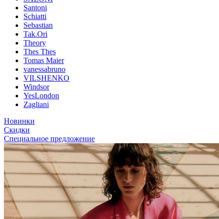
Santoni
Schiatti
Sebastian
Tak.Ori
Theory
Thes Thes
Tomas Maier
vanessabruno
VILSHENKO
Windsor
YesLondon
Zagliani
Новинки
Скидки
Специальное предложение