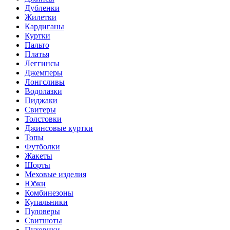
Дубленки
Жилетки
Кардиганы
Куртки
Пальто
Платья
Леггинсы
Джемперы
Лонгсливы
Водолазки
Пиджаки
Свитеры
Толстовки
Джинсовые куртки
Топы
Футболки
Жакеты
Шорты
Меховые изделия
Юбки
Комбинезоны
Купальники
Пуловеры
Свитшоты
Пуховики