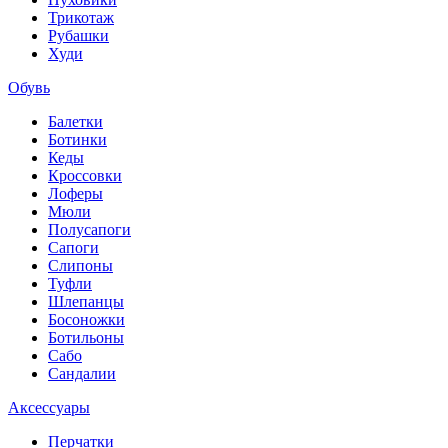
Трикотаж
Рубашки
Худи
Обувь
Балетки
Ботинки
Кеды
Кроссовки
Лоферы
Мюли
Полусапоги
Сапоги
Слипоны
Туфли
Шлепанцы
Босоножки
Ботильоны
Сабо
Сандалии
Аксессуары
Перчатки