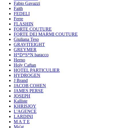
Fabio Gavazzi
Faith
FEDELI
Ferre
FLASHIN
FORTE COUTURE
FORTE DEI MARMI COUTURE
Giuliana Teso
GRAVITEIGHT
GREYMER
H*D*S*N baracco
Herno
Holy Caftan
HOTEL PARTICULIER
HYDROGEN
J Brand
JACOB COHEN
JAMES PERSE
JOSEPH
Kalliste
KHRISJOY
L'AGENCE
LARDINI
M A T E
Ma'at