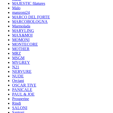
MAJESTIC filatures
Malo
manzoni24
MARCO DEL FORTE
MARCOBOLOGNA
Marmolada
MARYLING
MAX&MOI
MOMONI
MONTECORE
MOTHER
MRZ
MSGM
MYGREY
N21
NERVURE
NUDE
Orciani
OSCAR TIYE
PANICALE
PAUL & JOE
Prosperine
Rindi
SALONI
Santoni