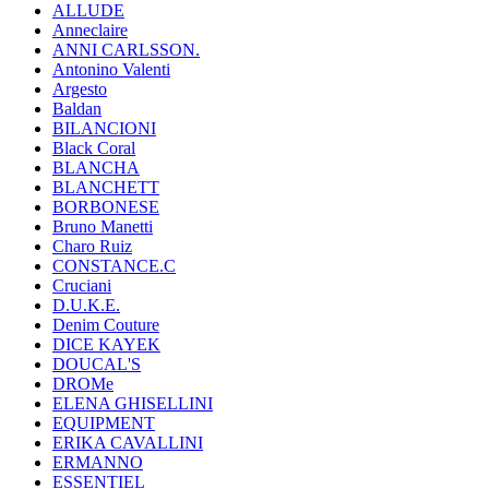
ALLUDE
Anneclaire
ANNI CARLSSON.
Antonino Valenti
Argesto
Baldan
BILANCIONI
Black Coral
BLANCHA
BLANCHETT
BORBONESE
Bruno Manetti
Charo Ruiz
CONSTANCE.C
Cruciani
D.U.K.E.
Denim Couture
DICE KAYEK
DOUCAL'S
DROMe
ELENA GHISELLINI
EQUIPMENT
ERIKA CAVALLINI
ERMANNO
ESSENTIEL