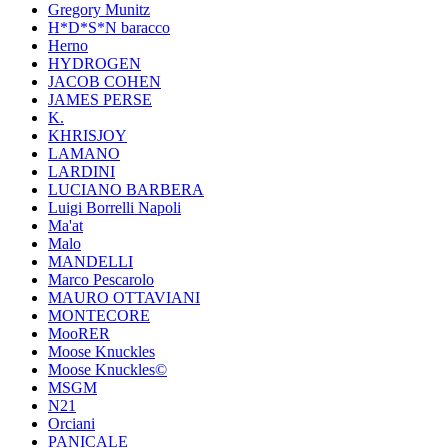
Gregory Munitz
H*D*S*N baracco
Herno
HYDROGEN
JACOB COHEN
JAMES PERSE
K.
KHRISJOY
LAMANO
LARDINI
LUCIANO BARBERA
Luigi Borrelli Napoli
Ma'at
Malo
MANDELLI
Marco Pescarolo
MAURO OTTAVIANI
MONTECORE
MooRER
Moose Knuckles
Moose Knuckles©️
MSGM
N21
Orciani
PANICALE