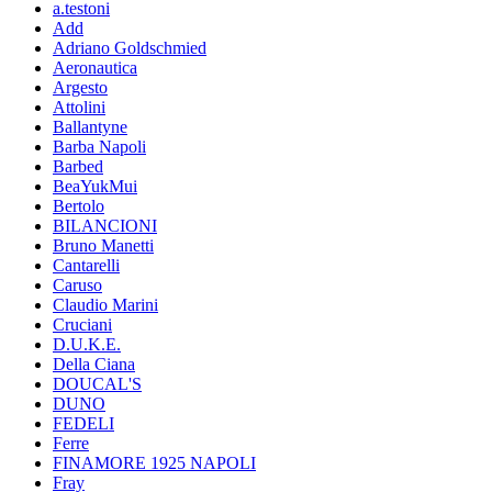
a.testoni
Add
Adriano Goldschmied
Aeronautica
Argesto
Attolini
Ballantyne
Barba Napoli
Barbed
BeaYukMui
Bertolo
BILANCIONI
Bruno Manetti
Cantarelli
Caruso
Claudio Marini
Cruciani
D.U.K.E.
Della Ciana
DOUCAL'S
DUNO
FEDELI
Ferre
FINAMORE 1925 NAPOLI
Fray