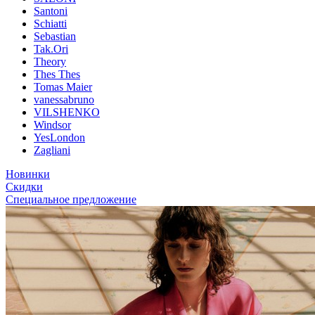
Santoni
Schiatti
Sebastian
Tak.Ori
Theory
Thes Thes
Tomas Maier
vanessabruno
VILSHENKO
Windsor
YesLondon
Zagliani
Новинки
Скидки
Специальное предложение