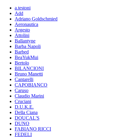
a.testoni
Add
Adriano Goldschmied
Aeronautica
Argesto
Attolini
Ballantyne
Barba Napoli
Barbed
BeaYukMui
Bertolo
BILANCIONI
Bruno Manetti
Cantarelli
CAPOBIANCO
Caruso
Claudio Marini
Cruciani
D.U.K.E.
Della Ciana
DOUCAL'S
DUNO
FABIANO RICCI
FEDELI