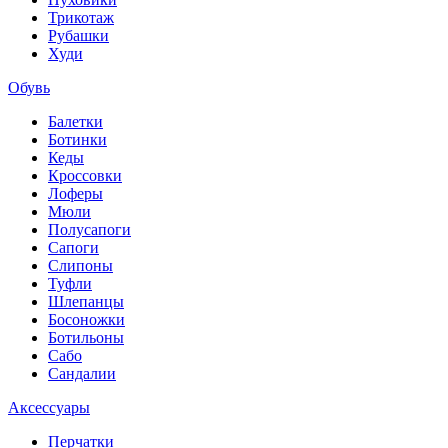
Трикотаж
Рубашки
Худи
Обувь
Балетки
Ботинки
Кеды
Кроссовки
Лоферы
Мюли
Полусапоги
Сапоги
Слипоны
Туфли
Шлепанцы
Босоножки
Ботильоны
Сабо
Сандалии
Аксессуары
Перчатки