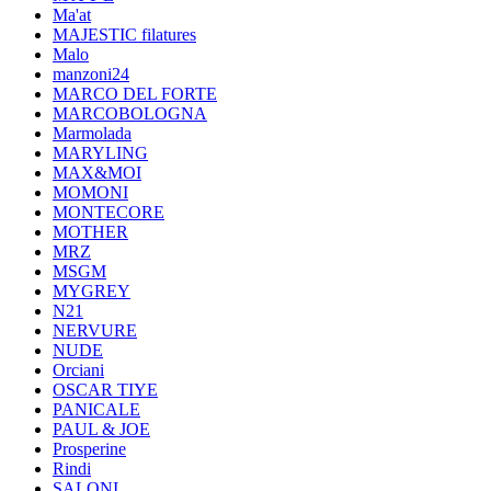
Ma'at
MAJESTIC filatures
Malo
manzoni24
MARCO DEL FORTE
MARCOBOLOGNA
Marmolada
MARYLING
MAX&MOI
MOMONI
MONTECORE
MOTHER
MRZ
MSGM
MYGREY
N21
NERVURE
NUDE
Orciani
OSCAR TIYE
PANICALE
PAUL & JOE
Prosperine
Rindi
SALONI