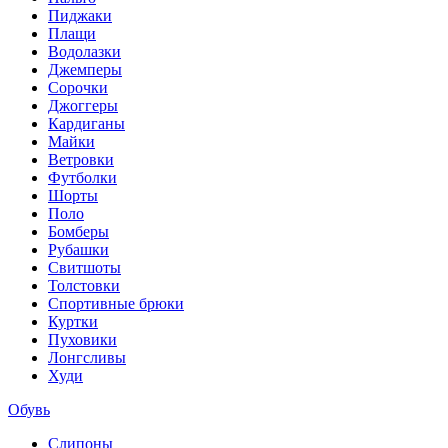
Пиджаки
Плащи
Водолазки
Джемперы
Сорочки
Джоггеры
Кардиганы
Майки
Ветровки
Футболки
Шорты
Поло
Бомберы
Рубашки
Свитшоты
Толстовки
Спортивные брюки
Куртки
Пуховики
Лонгсливы
Худи
Обувь
Слипоны