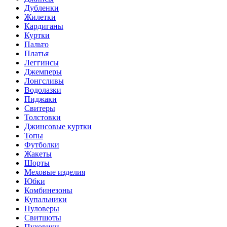
Дубленки
Жилетки
Кардиганы
Куртки
Пальто
Платья
Леггинсы
Джемперы
Лонгсливы
Водолазки
Пиджаки
Свитеры
Толстовки
Джинсовые куртки
Топы
Футболки
Жакеты
Шорты
Меховые изделия
Юбки
Комбинезоны
Купальники
Пуловеры
Свитшоты
Пуховики