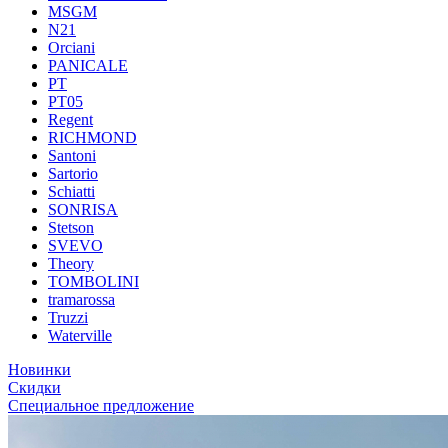
MSGM
N21
Orciani
PANICALE
PT
PT05
Regent
RICHMOND
Santoni
Sartorio
Schiatti
SONRISA
Stetson
SVEVO
Theory
TOMBOLINI
tramarossa
Truzzi
Waterville
Новинки
Скидки
Специальное предложение