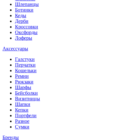
Шлепанцы
Ботинки
Кеды
Дерби
Кроссовки
Оксфорды
Лоферы
Аксессуары
Галстуки
Перчатки
Кошельки
Ремни
Рюкзаки
Шарфы
Бейсболки
Визитницы
Шапки
Кепки
Портфели
Разное
Сумки
Бренды