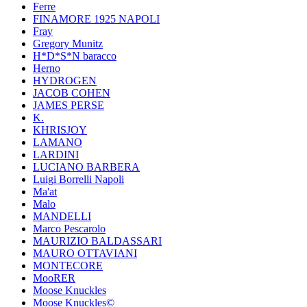
Ferre
FINAMORE 1925 NAPOLI
Fray
Gregory Munitz
H*D*S*N baracco
Herno
HYDROGEN
JACOB COHEN
JAMES PERSE
K.
KHRISJOY
LAMANO
LARDINI
LUCIANO BARBERA
Luigi Borrelli Napoli
Ma'at
Malo
MANDELLI
Marco Pescarolo
MAURIZIO BALDASSARI
MAURO OTTAVIANI
MONTECORE
MooRER
Moose Knuckles
Moose Knuckles©️