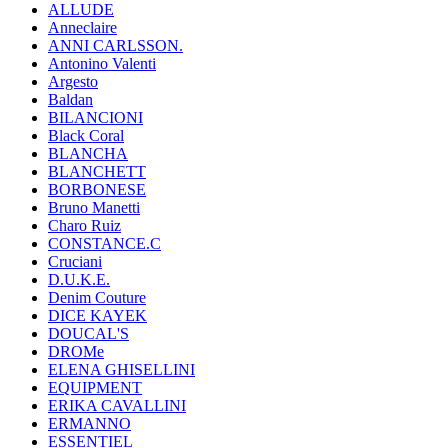
ALLUDE
Anneclaire
ANNI CARLSSON.
Antonino Valenti
Argesto
Baldan
BILANCIONI
Black Coral
BLANCHA
BLANCHETT
BORBONESE
Bruno Manetti
Charo Ruiz
CONSTANCE.C
Cruciani
D.U.K.E.
Denim Couture
DICE KAYEK
DOUCAL'S
DROMe
ELENA GHISELLINI
EQUIPMENT
ERIKA CAVALLINI
ERMANNO
ESSENTIEL