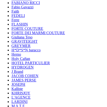
FABIANO RICCI
Fabio Gavazzi
Faith
FEDELI
Ferre
FLASHIN
FORTE COUTURE
FORTE DEI MARMI COUTURE
Giuliana Teso
GRAVITEIGHT
GREYMER
H*D*S*N baracco
Herno
Holy Caftan
HOTEL PARTICULIER
HYDROGEN
J Brand
JACOB COHEN
JAMES PERSE
JOSEPH
Kalliste
KHRISJOY
L'AGENCE
LARDINI
M A T E