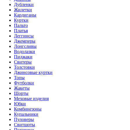
Дубленки
Жилетки
Кардиганы
Куртки
Пальто
Платья
Леггинсы
Джемперы
Лонгсливы
Водолазки
Пиджаки
Свитеры
Толстовки
Джинсовые куртки
Топы
Футболки
Жакеты
Шорты
Меховые изделия
Юбки
Комбинезоны
Купальники
Пуловеры
Свитшоты
Пуховики