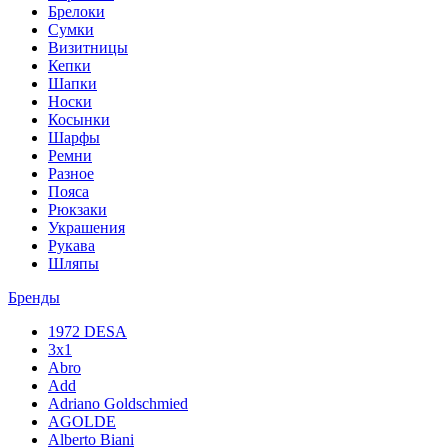
Брелоки
Сумки
Визитницы
Кепки
Шапки
Носки
Косынки
Шарфы
Ремни
Разное
Пояса
Рюкзаки
Украшения
Рукава
Шляпы
Бренды
1972 DESA
3x1
Abro
Add
Adriano Goldschmied
AGOLDE
Alberto Biani