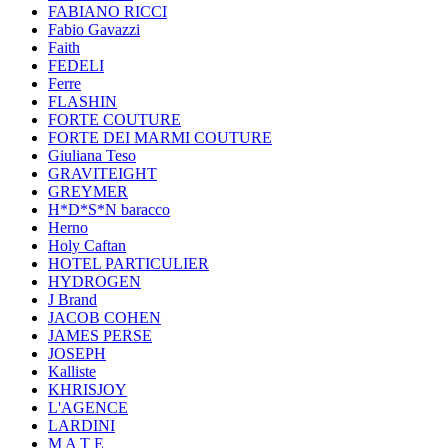
FABIANO RICCI
Fabio Gavazzi
Faith
FEDELI
Ferre
FLASHIN
FORTE COUTURE
FORTE DEI MARMI COUTURE
Giuliana Teso
GRAVITEIGHT
GREYMER
H*D*S*N baracco
Herno
Holy Caftan
HOTEL PARTICULIER
HYDROGEN
J Brand
JACOB COHEN
JAMES PERSE
JOSEPH
Kalliste
KHRISJOY
L'AGENCE
LARDINI
M A T E