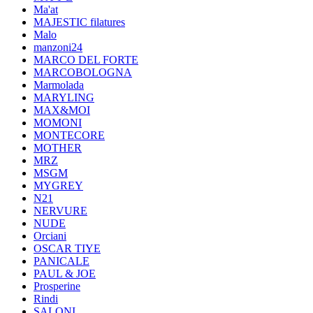
Ma'at
MAJESTIC filatures
Malo
manzoni24
MARCO DEL FORTE
MARCOBOLOGNA
Marmolada
MARYLING
MAX&MOI
MOMONI
MONTECORE
MOTHER
MRZ
MSGM
MYGREY
N21
NERVURE
NUDE
Orciani
OSCAR TIYE
PANICALE
PAUL & JOE
Prosperine
Rindi
SALONI