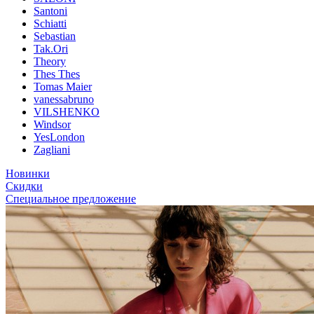
Santoni
Schiatti
Sebastian
Tak.Ori
Theory
Thes Thes
Tomas Maier
vanessabruno
VILSHENKO
Windsor
YesLondon
Zagliani
Новинки
Скидки
Специальное предложение