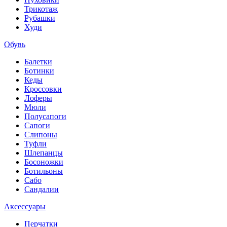
Трикотаж
Рубашки
Худи
Обувь
Балетки
Ботинки
Кеды
Кроссовки
Лоферы
Мюли
Полусапоги
Сапоги
Слипоны
Туфли
Шлепанцы
Босоножки
Ботильоны
Сабо
Сандалии
Аксессуары
Перчатки