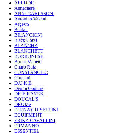
ALLUDE
Anneclaire
ANNI CARLSSON.
Antonino Valenti
Argesto
Baldan
BILANCIONI
Black Coral
BLANCHA
BLANCHETT
BORBONESE
Bruno Manetti
Charo Ruiz
CONSTANCE.C
Cruciani
D.U.K.E.
Denim Couture
DICE KAYEK
DOUCAL'S
DROMe
ELENA GHISELLINI
EQUIPMENT
ERIKA CAVALLINI
ERMANNO
ESSENTIEL