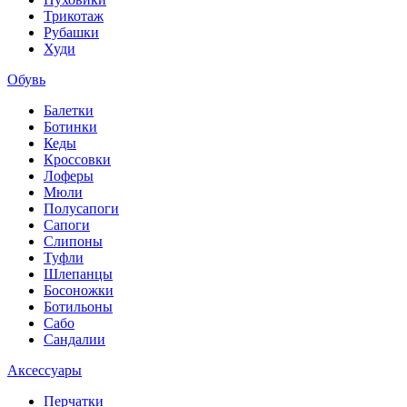
Трикотаж
Рубашки
Худи
Обувь
Балетки
Ботинки
Кеды
Кроссовки
Лоферы
Мюли
Полусапоги
Сапоги
Слипоны
Туфли
Шлепанцы
Босоножки
Ботильоны
Сабо
Сандалии
Аксессуары
Перчатки