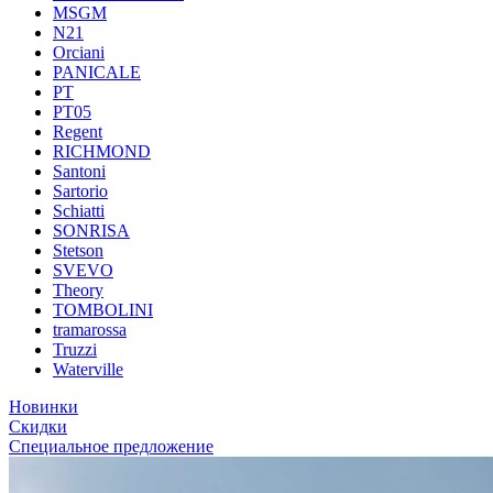
MSGM
N21
Orciani
PANICALE
PT
PT05
Regent
RICHMOND
Santoni
Sartorio
Schiatti
SONRISA
Stetson
SVEVO
Theory
TOMBOLINI
tramarossa
Truzzi
Waterville
Новинки
Скидки
Специальное предложение