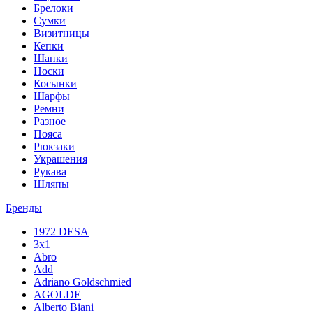
Брелоки
Сумки
Визитницы
Кепки
Шапки
Носки
Косынки
Шарфы
Ремни
Разное
Пояса
Рюкзаки
Украшения
Рукава
Шляпы
Бренды
1972 DESA
3x1
Abro
Add
Adriano Goldschmied
AGOLDE
Alberto Biani