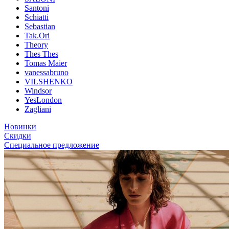
Santoni
Schiatti
Sebastian
Tak.Ori
Theory
Thes Thes
Tomas Maier
vanessabruno
VILSHENKO
Windsor
YesLondon
Zagliani
Новинки
Скидки
Специальное предложение