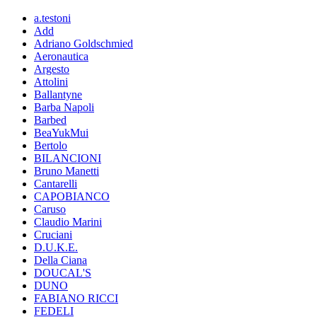
a.testoni
Add
Adriano Goldschmied
Aeronautica
Argesto
Attolini
Ballantyne
Barba Napoli
Barbed
BeaYukMui
Bertolo
BILANCIONI
Bruno Manetti
Cantarelli
CAPOBIANCO
Caruso
Claudio Marini
Cruciani
D.U.K.E.
Della Ciana
DOUCAL'S
DUNO
FABIANO RICCI
FEDELI