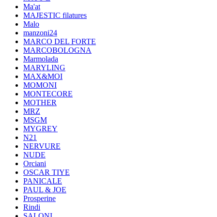
Ma'at
MAJESTIC filatures
Malo
manzoni24
MARCO DEL FORTE
MARCOBOLOGNA
Marmolada
MARYLING
MAX&MOI
MOMONI
MONTECORE
MOTHER
MRZ
MSGM
MYGREY
N21
NERVURE
NUDE
Orciani
OSCAR TIYE
PANICALE
PAUL & JOE
Prosperine
Rindi
SALONI