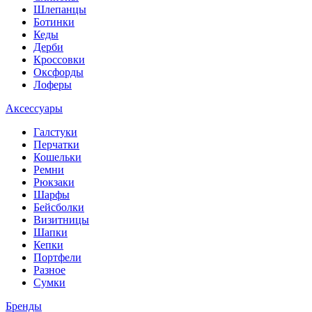
Шлепанцы
Ботинки
Кеды
Дерби
Кроссовки
Оксфорды
Лоферы
Аксессуары
Галстуки
Перчатки
Кошельки
Ремни
Рюкзаки
Шарфы
Бейсболки
Визитницы
Шапки
Кепки
Портфели
Разное
Сумки
Бренды