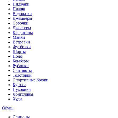
Пиджаки
Плащи
Водолазки
Джемперы
Сорочки
Джоггеры
Кардиганы
Майки
Ветровки
Футболки
Шорты
Поло
Бомберы
Рубашки
Свитшоты
Толстовки
Спортивные брюки
Куртки
Пуховики
Лонгсливы
Худи
Обувь
Слипоны