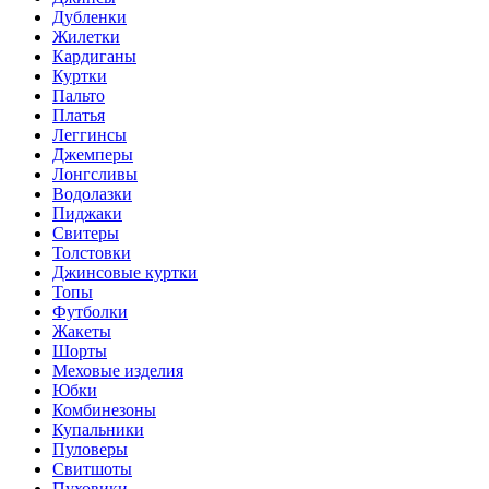
Дубленки
Жилетки
Кардиганы
Куртки
Пальто
Платья
Леггинсы
Джемперы
Лонгсливы
Водолазки
Пиджаки
Свитеры
Толстовки
Джинсовые куртки
Топы
Футболки
Жакеты
Шорты
Меховые изделия
Юбки
Комбинезоны
Купальники
Пуловеры
Свитшоты
Пуховики