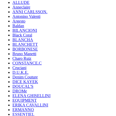
ALLUDE
Anneclaire
ANNI CARLSSON.
Antonino Valenti
Argesto
Baldan
BILANCIONI
Black Coral
BLANCHA
BLANCHETT
BORBONESE
Bruno Manetti
Charo Ruiz
CONSTANCE.C
Cruciani
D.U.K.E.
Denim Couture
DICE KAYEK
DOUCAL'S
DROMe
ELENA GHISELLINI
EQUIPMENT
ERIKA CAVALLINI
ERMANNO
ESSENTIEL