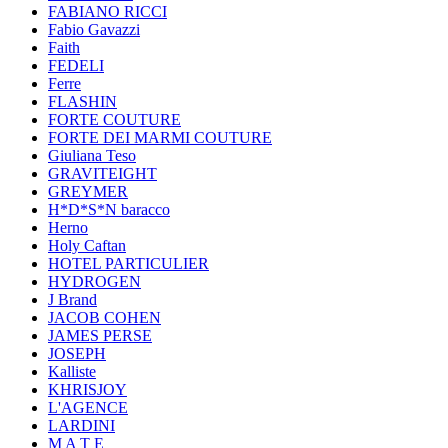
FABIANO RICCI
Fabio Gavazzi
Faith
FEDELI
Ferre
FLASHIN
FORTE COUTURE
FORTE DEI MARMI COUTURE
Giuliana Teso
GRAVITEIGHT
GREYMER
H*D*S*N baracco
Herno
Holy Caftan
HOTEL PARTICULIER
HYDROGEN
J Brand
JACOB COHEN
JAMES PERSE
JOSEPH
Kalliste
KHRISJOY
L'AGENCE
LARDINI
M A T E