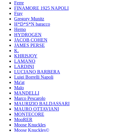
Ferre
FINAMORE 1925 NAPOLI
Fray
Gregory Munitz
H*D*S*N baracco
Herno
HYDROGEN
JACOB COHEN
JAMES PERSE
K.
KHRISJOY
LAMANO
LARDINI
LUCIANO BARBERA
Luigi Borrelli Napoli
Ma'at
Malo
MANDELLI
Marco Pescarolo
MAURIZIO BALDASSARI
MAURO OTTAVIANI
MONTECORE
MooRER
Moose Knuckles
Moose Knuckles©️