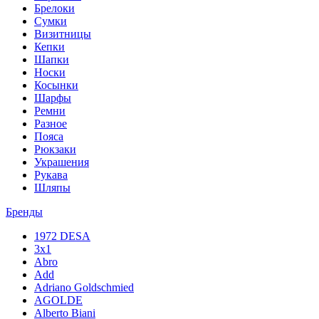
Брелоки
Сумки
Визитницы
Кепки
Шапки
Носки
Косынки
Шарфы
Ремни
Разное
Пояса
Рюкзаки
Украшения
Рукава
Шляпы
Бренды
1972 DESA
3x1
Abro
Add
Adriano Goldschmied
AGOLDE
Alberto Biani