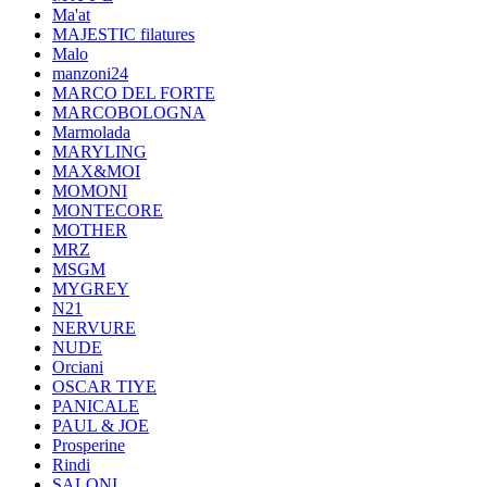
Ma'at
MAJESTIC filatures
Malo
manzoni24
MARCO DEL FORTE
MARCOBOLOGNA
Marmolada
MARYLING
MAX&MOI
MOMONI
MONTECORE
MOTHER
MRZ
MSGM
MYGREY
N21
NERVURE
NUDE
Orciani
OSCAR TIYE
PANICALE
PAUL & JOE
Prosperine
Rindi
SALONI