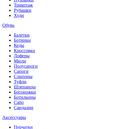
Трикотаж
Рубашки
Худи
Обувь
Балетки
Ботинки
Кеды
Кроссовки
Лоферы
Мюли
Полусапоги
Сапоги
Слипоны
Туфли
Шлепанцы
Босоножки
Ботильоны
Сабо
Сандалии
Аксессуары
Перчатки