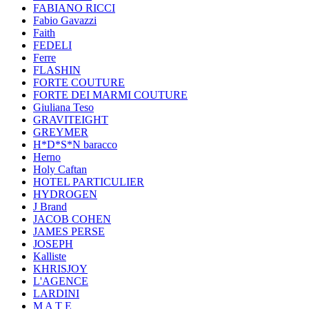
FABIANO RICCI
Fabio Gavazzi
Faith
FEDELI
Ferre
FLASHIN
FORTE COUTURE
FORTE DEI MARMI COUTURE
Giuliana Teso
GRAVITEIGHT
GREYMER
H*D*S*N baracco
Herno
Holy Caftan
HOTEL PARTICULIER
HYDROGEN
J Brand
JACOB COHEN
JAMES PERSE
JOSEPH
Kalliste
KHRISJOY
L'AGENCE
LARDINI
M A T E