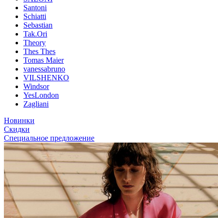
Santoni
Schiatti
Sebastian
Tak.Ori
Theory
Thes Thes
Tomas Maier
vanessabruno
VILSHENKO
Windsor
YesLondon
Zagliani
Новинки
Скидки
Специальное предложение