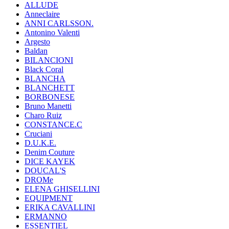
ALLUDE
Anneclaire
ANNI CARLSSON.
Antonino Valenti
Argesto
Baldan
BILANCIONI
Black Coral
BLANCHA
BLANCHETT
BORBONESE
Bruno Manetti
Charo Ruiz
CONSTANCE.C
Cruciani
D.U.K.E.
Denim Couture
DICE KAYEK
DOUCAL'S
DROMe
ELENA GHISELLINI
EQUIPMENT
ERIKA CAVALLINI
ERMANNO
ESSENTIEL