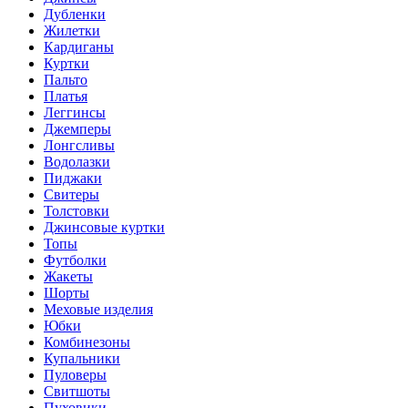
Дубленки
Жилетки
Кардиганы
Куртки
Пальто
Платья
Леггинсы
Джемперы
Лонгсливы
Водолазки
Пиджаки
Свитеры
Толстовки
Джинсовые куртки
Топы
Футболки
Жакеты
Шорты
Меховые изделия
Юбки
Комбинезоны
Купальники
Пуловеры
Свитшоты
Пуховики