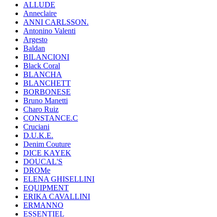
ALLUDE
Anneclaire
ANNI CARLSSON.
Antonino Valenti
Argesto
Baldan
BILANCIONI
Black Coral
BLANCHA
BLANCHETT
BORBONESE
Bruno Manetti
Charo Ruiz
CONSTANCE.C
Cruciani
D.U.K.E.
Denim Couture
DICE KAYEK
DOUCAL'S
DROMe
ELENA GHISELLINI
EQUIPMENT
ERIKA CAVALLINI
ERMANNO
ESSENTIEL