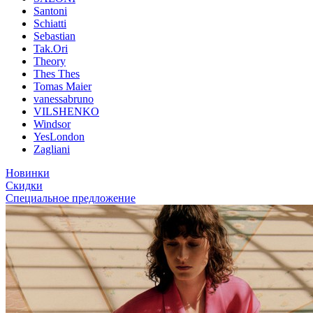
Santoni
Schiatti
Sebastian
Tak.Ori
Theory
Thes Thes
Tomas Maier
vanessabruno
VILSHENKO
Windsor
YesLondon
Zagliani
Новинки
Скидки
Специальное предложение