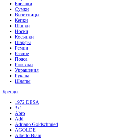
Брелоки
Сумки
Визитницы
Кепки
Шапки
Носки
Косынки
Шарфы
Ремни
Разное
Пояса
Рюкзаки
Украшения
Рукава
Шляпы
Бренды
1972 DESA
3x1
Abro
Add
Adriano Goldschmied
AGOLDE
Alberto Biani