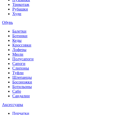
Трикотаж
Рубашки
Худи
Обувь
Балетки
Ботинки
Кеды
Кроссовки
Лоферы
Мюли
Полусапоги
Сапоги
Слипоны
Туфли
Шлепанцы
Босоножки
Ботильоны
Сабо
Сандалии
Аксессуары
Перчатки