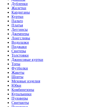
Дубленки
Жилетки
Кардиганы
Куртки
Пальто
Платья
Леггинсы
Джемперы
Лонгсливы
Водолазки
Пиджаки
Свитеры
Толстовки
Джинсовые куртки
Топы
Футболки
Жакеты
Шорты
Меховые изделия
Юбки
Комбинезоны
Купальники
Пуловеры
Свитшоты
Пуховики