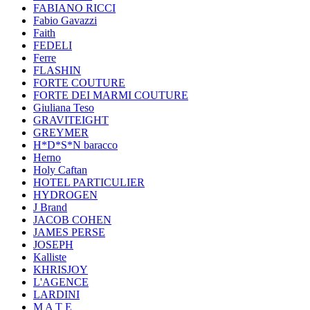
FABIANO RICCI
Fabio Gavazzi
Faith
FEDELI
Ferre
FLASHIN
FORTE COUTURE
FORTE DEI MARMI COUTURE
Giuliana Teso
GRAVITEIGHT
GREYMER
H*D*S*N baracco
Herno
Holy Caftan
HOTEL PARTICULIER
HYDROGEN
J Brand
JACOB COHEN
JAMES PERSE
JOSEPH
Kalliste
KHRISJOY
L'AGENCE
LARDINI
M A T E