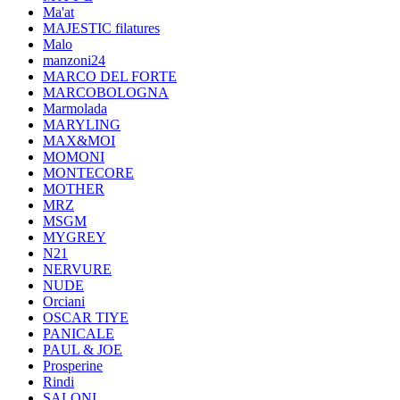
Ma'at
MAJESTIC filatures
Malo
manzoni24
MARCO DEL FORTE
MARCOBOLOGNA
Marmolada
MARYLING
MAX&MOI
MOMONI
MONTECORE
MOTHER
MRZ
MSGM
MYGREY
N21
NERVURE
NUDE
Orciani
OSCAR TIYE
PANICALE
PAUL & JOE
Prosperine
Rindi
SALONI