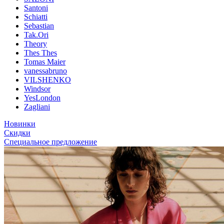
Santoni
Schiatti
Sebastian
Tak.Ori
Theory
Thes Thes
Tomas Maier
vanessabruno
VILSHENKO
Windsor
YesLondon
Zagliani
Новинки
Скидки
Специальное предложение