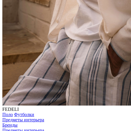
FEDELI
Поло
Футболки
Предметы интерьера
Бренды
Предметы интерьера