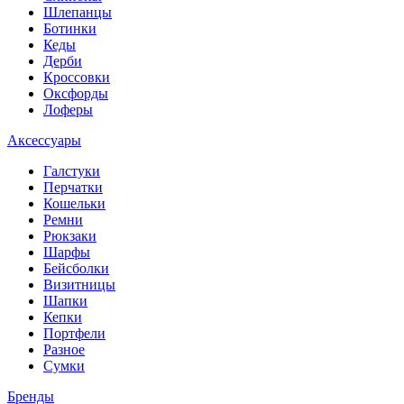
Шлепанцы
Ботинки
Кеды
Дерби
Кроссовки
Оксфорды
Лоферы
Аксессуары
Галстуки
Перчатки
Кошельки
Ремни
Рюкзаки
Шарфы
Бейсболки
Визитницы
Шапки
Кепки
Портфели
Разное
Сумки
Бренды