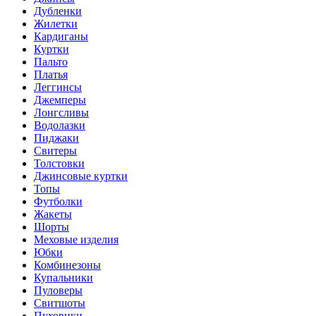
Дубленки
Жилетки
Кардиганы
Куртки
Пальто
Платья
Леггинсы
Джемперы
Лонгсливы
Водолазки
Пиджаки
Свитеры
Толстовки
Джинсовые куртки
Топы
Футболки
Жакеты
Шорты
Меховые изделия
Юбки
Комбинезоны
Купальники
Пуловеры
Свитшоты
Пуховики