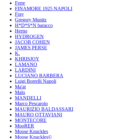
Ferre
FINAMORE 1925 NAPOLI
Fray
Gregory Munitz
H*D*S*N baracco
Herno
HYDROGEN
JACOB COHEN
JAMES PERSE
K.
KHRISJOY
LAMANO
LARDINI
LUCIANO BARBERA
Luigi Borrelli Napoli
Ma'at
Malo
MANDELLI
Marco Pescarolo
MAURIZIO BALDASSARI
MAURO OTTAVIANI
MONTECORE
MooRER
Moose Knuckles
Moose Knuckles©️