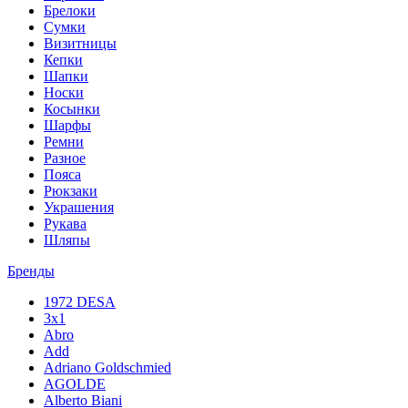
Брелоки
Сумки
Визитницы
Кепки
Шапки
Носки
Косынки
Шарфы
Ремни
Разное
Пояса
Рюкзаки
Украшения
Рукава
Шляпы
Бренды
1972 DESA
3x1
Abro
Add
Adriano Goldschmied
AGOLDE
Alberto Biani