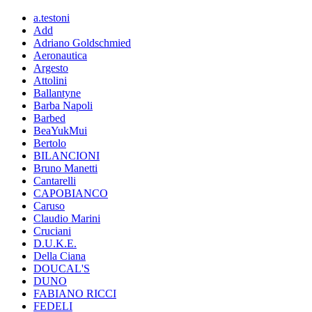
a.testoni
Add
Adriano Goldschmied
Aeronautica
Argesto
Attolini
Ballantyne
Barba Napoli
Barbed
BeaYukMui
Bertolo
BILANCIONI
Bruno Manetti
Cantarelli
CAPOBIANCO
Caruso
Claudio Marini
Cruciani
D.U.K.E.
Della Ciana
DOUCAL'S
DUNO
FABIANO RICCI
FEDELI