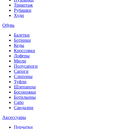
Трикотаж
Рубашки
Худи
Обувь
Балетки
Ботинки
Кеды
Кроссовки
Лоферы
Мюли
Полусапоги
Сапоги
Слипоны
Туфли
Шлепанцы
Босоножки
Ботильоны
Сабо
Сандалии
Аксессуары
Перчатки