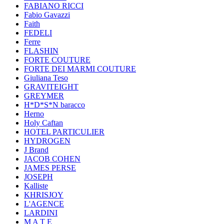
FABIANO RICCI
Fabio Gavazzi
Faith
FEDELI
Ferre
FLASHIN
FORTE COUTURE
FORTE DEI MARMI COUTURE
Giuliana Teso
GRAVITEIGHT
GREYMER
H*D*S*N baracco
Herno
Holy Caftan
HOTEL PARTICULIER
HYDROGEN
J Brand
JACOB COHEN
JAMES PERSE
JOSEPH
Kalliste
KHRISJOY
L'AGENCE
LARDINI
M A T E