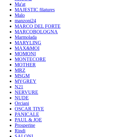
Ma'at
MAJESTIC filatures
Malo
manzoni24
MARCO DEL FORTE
MARCOBOLOGNA
Marmolada
MARYLING
MAX&MOI
MOMONI
MONTECORE
MOTHER
MRZ
MSGM
MYGREY
N21
NERVURE
NUDE
Orciani
OSCAR TIYE
PANICALE
PAUL & JOE
Prosperine
Rindi
SALONI