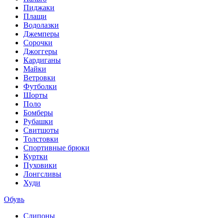
Пиджаки
Плащи
Водолазки
Джемперы
Сорочки
Джоггеры
Кардиганы
Майки
Ветровки
Футболки
Шорты
Поло
Бомберы
Рубашки
Свитшоты
Толстовки
Спортивные брюки
Куртки
Пуховики
Лонгсливы
Худи
Обувь
Слипоны