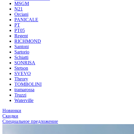
MSGM
N21
Orciani
PANICALE
PT
PT05
Regent
RICHMOND
Santoni
Sartorio
Schiatti
SONRISA
Stetson
SVEVO
Theory
TOMBOLINI
tramarossa
Truzzi
Waterville
Новинки
Скидки
Специальное предложение