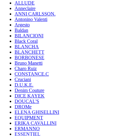
ALLUDE
Anneclaire
ANNI CARLSSON.
Antonino Valenti
Argesto
Baldan
BILANCIONI
Black Coral
BLANCHA
BLANCHETT
BORBONESE
Bruno Manetti
Charo Ruiz
CONSTANCE.C
Cruciani
D.U.K.E.
Denim Couture
DICE KAYEK
DOUCAL'S
DROMe
ELENA GHISELLINI
EQUIPMENT
ERIKA CAVALLINI
ERMANNO
ESSENTIEL