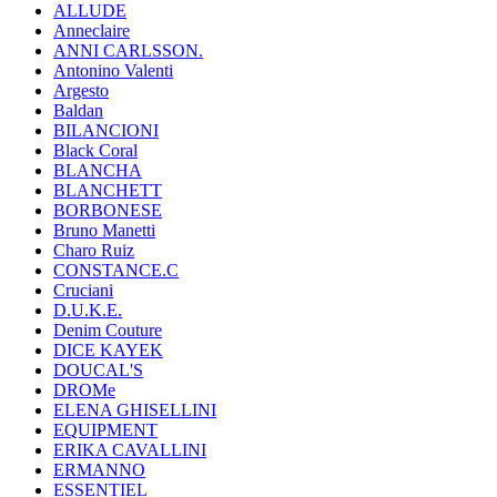
ALLUDE
Anneclaire
ANNI CARLSSON.
Antonino Valenti
Argesto
Baldan
BILANCIONI
Black Coral
BLANCHA
BLANCHETT
BORBONESE
Bruno Manetti
Charo Ruiz
CONSTANCE.C
Cruciani
D.U.K.E.
Denim Couture
DICE KAYEK
DOUCAL'S
DROMe
ELENA GHISELLINI
EQUIPMENT
ERIKA CAVALLINI
ERMANNO
ESSENTIEL