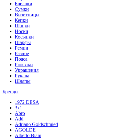
Брелоки
Сумки
Визитницы
Кепки
Шапки
Носки
Косынки
Шарфы
Ремни
Разное
Пояса
Рюкзаки
Украшения
Рукава
Шляпы
Бренды
1972 DESA
3x1
Abro
Add
Adriano Goldschmied
AGOLDE
Alberto Biani