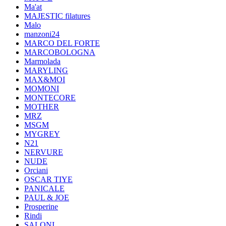
Ma'at
MAJESTIC filatures
Malo
manzoni24
MARCO DEL FORTE
MARCOBOLOGNA
Marmolada
MARYLING
MAX&MOI
MOMONI
MONTECORE
MOTHER
MRZ
MSGM
MYGREY
N21
NERVURE
NUDE
Orciani
OSCAR TIYE
PANICALE
PAUL & JOE
Prosperine
Rindi
SALONI