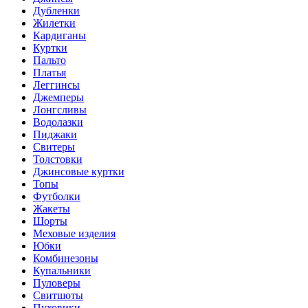
Дубленки
Жилетки
Кардиганы
Куртки
Пальто
Платья
Леггинсы
Джемперы
Лонгсливы
Водолазки
Пиджаки
Свитеры
Толстовки
Джинсовые куртки
Топы
Футболки
Жакеты
Шорты
Меховые изделия
Юбки
Комбинезоны
Купальники
Пуловеры
Свитшоты
Пуховики