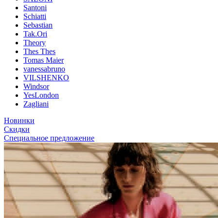
Santoni
Schiatti
Sebastian
Tak.Ori
Theory
Thes Thes
Tomas Maier
vanessabruno
VILSHENKO
Windsor
YesLondon
Zagliani
Новинки
Скидки
Специальное предложение