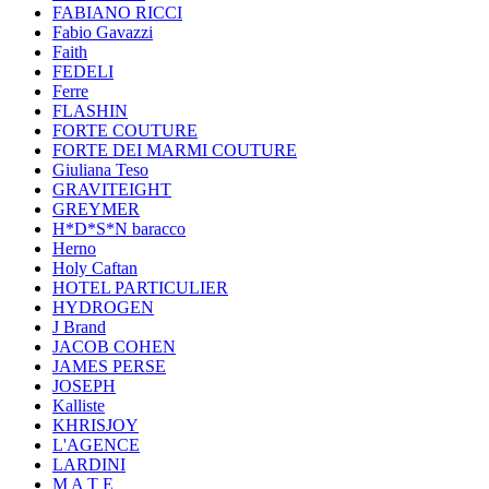
FABIANO RICCI
Fabio Gavazzi
Faith
FEDELI
Ferre
FLASHIN
FORTE COUTURE
FORTE DEI MARMI COUTURE
Giuliana Teso
GRAVITEIGHT
GREYMER
H*D*S*N baracco
Herno
Holy Caftan
HOTEL PARTICULIER
HYDROGEN
J Brand
JACOB COHEN
JAMES PERSE
JOSEPH
Kalliste
KHRISJOY
L'AGENCE
LARDINI
M A T E