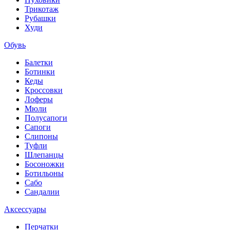
Трикотаж
Рубашки
Худи
Обувь
Балетки
Ботинки
Кеды
Кроссовки
Лоферы
Мюли
Полусапоги
Сапоги
Слипоны
Туфли
Шлепанцы
Босоножки
Ботильоны
Сабо
Сандалии
Аксессуары
Перчатки