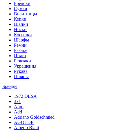
Брелоки
Сумки
Визитницы
Кепки
Шапки
Носки
Косынки
Шарфы
Ремни
Разное
Пояса
Рюкзаки
Украшения
Рукава
Шляпы
Бренды
1972 DESA
3x1
Abro
Add
Adriano Goldschmied
AGOLDE
Alberto Biani