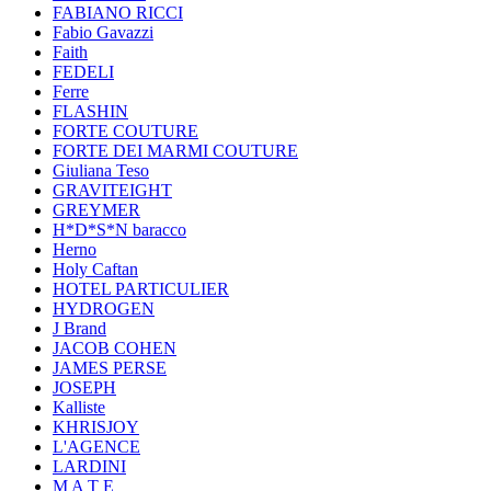
FABIANO RICCI
Fabio Gavazzi
Faith
FEDELI
Ferre
FLASHIN
FORTE COUTURE
FORTE DEI MARMI COUTURE
Giuliana Teso
GRAVITEIGHT
GREYMER
H*D*S*N baracco
Herno
Holy Caftan
HOTEL PARTICULIER
HYDROGEN
J Brand
JACOB COHEN
JAMES PERSE
JOSEPH
Kalliste
KHRISJOY
L'AGENCE
LARDINI
M A T E