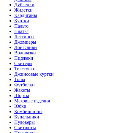
Дубленки
Жилетки
Кардиганы
Куртки
Пальто
Платья
Леггинсы
Джемперы
Лонгсливы
Водолазки
Пиджаки
Свитеры
Толстовки
Джинсовые куртки
Топы
Футболки
Жакеты
Шорты
Меховые изделия
Юбки
Комбинезоны
Купальники
Пуловеры
Свитшоты
Пуховики