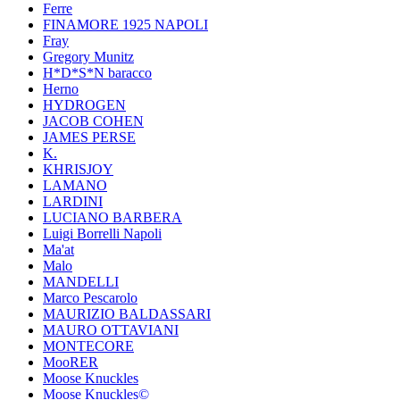
Ferre
FINAMORE 1925 NAPOLI
Fray
Gregory Munitz
H*D*S*N baracco
Herno
HYDROGEN
JACOB COHEN
JAMES PERSE
K.
KHRISJOY
LAMANO
LARDINI
LUCIANO BARBERA
Luigi Borrelli Napoli
Ma'at
Malo
MANDELLI
Marco Pescarolo
MAURIZIO BALDASSARI
MAURO OTTAVIANI
MONTECORE
MooRER
Moose Knuckles
Moose Knuckles©️