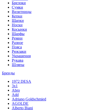
Брелоки
Сумки
Визитницы
Кепки
Шапки
Носки
Косынки
Шарфы
Ремни
Разное
Пояса
Рюкзаки
Украшения
Рукава
Шляпы
Бренды
1972 DESA
3x1
Abro
Add
Adriano Goldschmied
AGOLDE
Alberto Biani