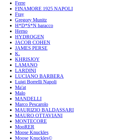
Ferre
FINAMORE 1925 NAPOLI
Fray
Gregory Munitz
H*D*S*N baracco
Herno
HYDROGEN
JACOB COHEN
JAMES PERSE
K.
KHRISJOY
LAMANO
LARDINI
LUCIANO BARBERA
Luigi Borrelli Napoli
Ma'at
Malo
MANDELLI
Marco Pescarolo
MAURIZIO BALDASSARI
MAURO OTTAVIANI
MONTECORE
MooRER
Moose Knuckles
Moose Knuckles©️