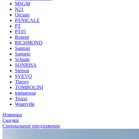
MSGM
N21
Orciani
PANICALE
PT
PT05
Regent
RICHMOND
Santoni
Sartorio
Schiatti
SONRISA
Stetson
SVEVO
Theory
TOMBOLINI
tramarossa
Truzzi
Waterville
Новинки
Скидки
Специальное предложение