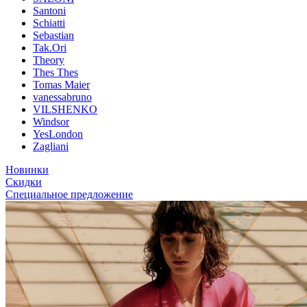
Santoni
Schiatti
Sebastian
Tak.Ori
Theory
Thes Thes
Tomas Maier
vanessabruno
VILSHENKO
Windsor
YesLondon
Zagliani
Новинки
Скидки
Специальное предложение