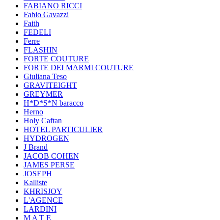
FABIANO RICCI
Fabio Gavazzi
Faith
FEDELI
Ferre
FLASHIN
FORTE COUTURE
FORTE DEI MARMI COUTURE
Giuliana Teso
GRAVITEIGHT
GREYMER
H*D*S*N baracco
Herno
Holy Caftan
HOTEL PARTICULIER
HYDROGEN
J Brand
JACOB COHEN
JAMES PERSE
JOSEPH
Kalliste
KHRISJOY
L'AGENCE
LARDINI
M A T E