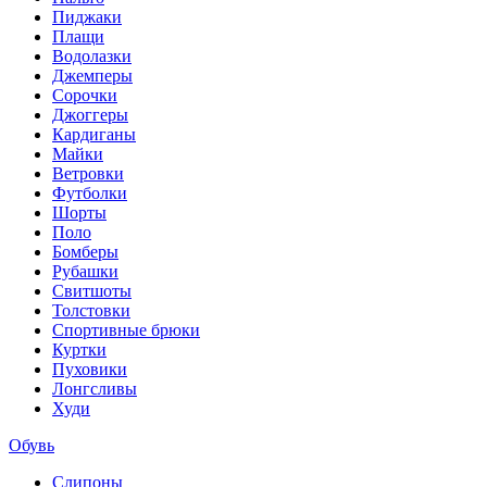
Пиджаки
Плащи
Водолазки
Джемперы
Сорочки
Джоггеры
Кардиганы
Майки
Ветровки
Футболки
Шорты
Поло
Бомберы
Рубашки
Свитшоты
Толстовки
Спортивные брюки
Куртки
Пуховики
Лонгсливы
Худи
Обувь
Слипоны