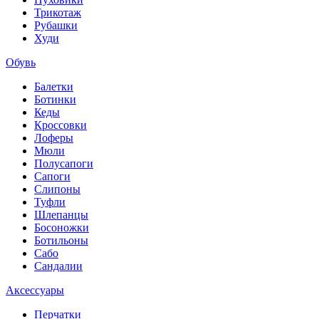
Трикотаж
Рубашки
Худи
Обувь
Балетки
Ботинки
Кеды
Кроссовки
Лоферы
Мюли
Полусапоги
Сапоги
Слипоны
Туфли
Шлепанцы
Босоножки
Ботильоны
Сабо
Сандалии
Аксессуары
Перчатки