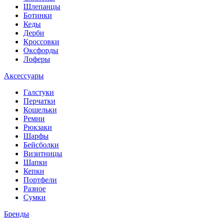
Шлепанцы
Ботинки
Кеды
Дерби
Кроссовки
Оксфорды
Лоферы
Аксессуары
Галстуки
Перчатки
Кошельки
Ремни
Рюкзаки
Шарфы
Бейсболки
Визитницы
Шапки
Кепки
Портфели
Разное
Сумки
Бренды