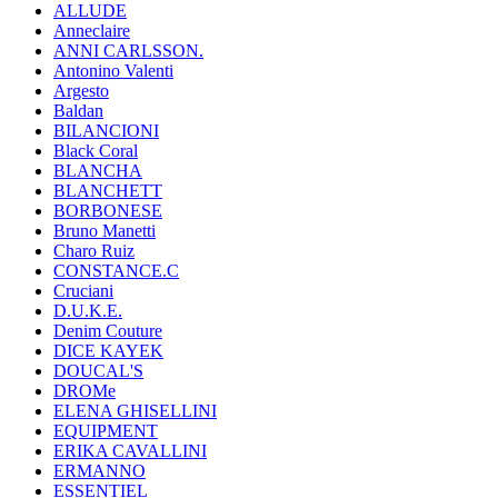
ALLUDE
Anneclaire
ANNI CARLSSON.
Antonino Valenti
Argesto
Baldan
BILANCIONI
Black Coral
BLANCHA
BLANCHETT
BORBONESE
Bruno Manetti
Charo Ruiz
CONSTANCE.C
Cruciani
D.U.K.E.
Denim Couture
DICE KAYEK
DOUCAL'S
DROMe
ELENA GHISELLINI
EQUIPMENT
ERIKA CAVALLINI
ERMANNO
ESSENTIEL