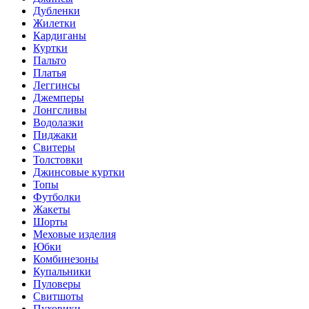
Дубленки
Жилетки
Кардиганы
Куртки
Пальто
Платья
Леггинсы
Джемперы
Лонгсливы
Водолазки
Пиджаки
Свитеры
Толстовки
Джинсовые куртки
Топы
Футболки
Жакеты
Шорты
Меховые изделия
Юбки
Комбинезоны
Купальники
Пуловеры
Свитшоты
Пуховики