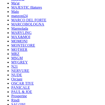
Ma'at
MAJESTIC filatures
Malo
manzoni24
MARCO DEL FORTE
MARCOBOLOGNA
Marmolada
MARYLING
MAX&MOI
MOMONI
MONTECORE
MOTHER
MRZ
MSGM
MYGREY
N21
NERVURE
NUDE
Orciani
OSCAR TIYE
PANICALE
PAUL & JOE
Prosperine
Rindi
SALONI