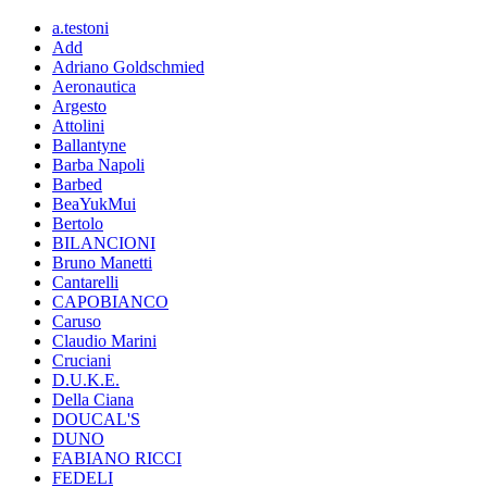
a.testoni
Add
Adriano Goldschmied
Aeronautica
Argesto
Attolini
Ballantyne
Barba Napoli
Barbed
BeaYukMui
Bertolo
BILANCIONI
Bruno Manetti
Cantarelli
CAPOBIANCO
Caruso
Claudio Marini
Cruciani
D.U.K.E.
Della Ciana
DOUCAL'S
DUNO
FABIANO RICCI
FEDELI