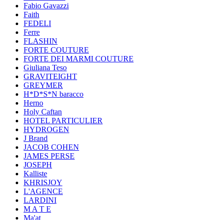
Fabio Gavazzi
Faith
FEDELI
Ferre
FLASHIN
FORTE COUTURE
FORTE DEI MARMI COUTURE
Giuliana Teso
GRAVITEIGHT
GREYMER
H*D*S*N baracco
Herno
Holy Caftan
HOTEL PARTICULIER
HYDROGEN
J Brand
JACOB COHEN
JAMES PERSE
JOSEPH
Kalliste
KHRISJOY
L'AGENCE
LARDINI
M A T E
Ma'at