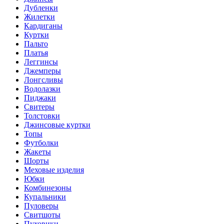
Дубленки
Жилетки
Кардиганы
Куртки
Пальто
Платья
Леггинсы
Джемперы
Лонгсливы
Водолазки
Пиджаки
Свитеры
Толстовки
Джинсовые куртки
Топы
Футболки
Жакеты
Шорты
Меховые изделия
Юбки
Комбинезоны
Купальники
Пуловеры
Свитшоты
Пуховики