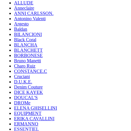
ALLUDE
Anneclaire
ANNI CARLSSON.
Antonino Valenti
Argesto
Baldan
BILANCIONI
Black Coral
BLANCHA
BLANCHETT
BORBONESE
Bruno Manetti
Charo Ruiz
CONSTANCE.C
Cruciani
D.U.K.E.
Denim Couture
DICE KAYEK
DOUCAL'S
DROMe
ELENA GHISELLINI
EQUIPMENT
ERIKA CAVALLINI
ERMANNO
ESSENTIEL