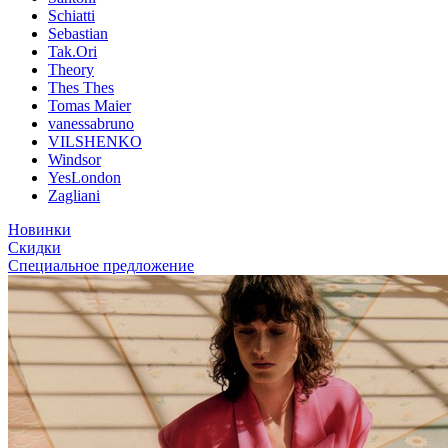
Schiatti
Sebastian
Tak.Ori
Theory
Thes Thes
Tomas Maier
vanessabruno
VILSHENKO
Windsor
YesLondon
Zagliani
Новинки
Скидки
Специальное предложение