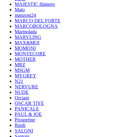
MAJESTIC filatures
Malo
manzoni24
MARCO DEL FORTE
MARCOBOLOGNA
Marmolada
MARYLING
MAX&MOI
MOMONI
MONTECORE
MOTHER
MRZ
MSGM
MYGREY
N21
NERVURE
NUDE
Orciani
OSCAR TIYE
PANICALE
PAUL & JOE
Prosperine
Rindi
SALONI
Santoni