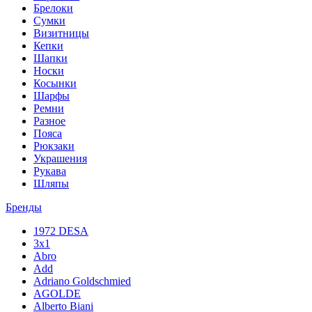
Брелоки
Сумки
Визитницы
Кепки
Шапки
Носки
Косынки
Шарфы
Ремни
Разное
Пояса
Рюкзаки
Украшения
Рукава
Шляпы
Бренды
1972 DESA
3x1
Abro
Add
Adriano Goldschmied
AGOLDE
Alberto Biani