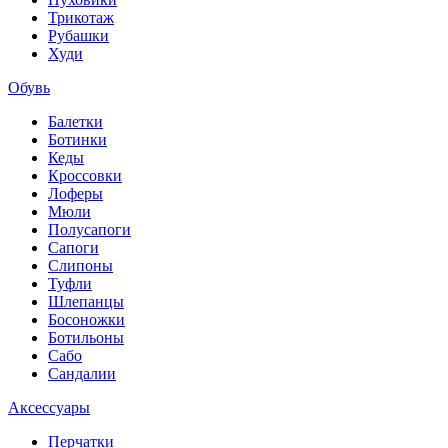
Трикотаж
Рубашки
Худи
Обувь
Балетки
Ботинки
Кеды
Кроссовки
Лоферы
Мюли
Полусапоги
Сапоги
Слипоны
Туфли
Шлепанцы
Босоножки
Ботильоны
Сабо
Сандалии
Аксессуары
Перчатки