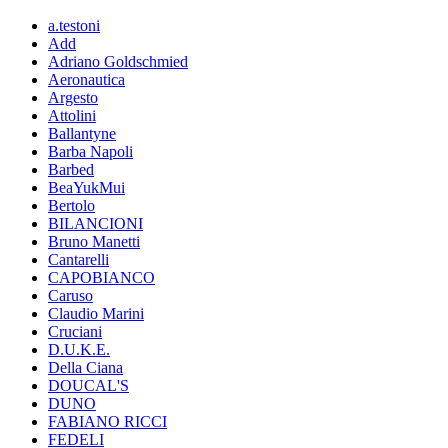
a.testoni
Add
Adriano Goldschmied
Aeronautica
Argesto
Attolini
Ballantyne
Barba Napoli
Barbed
BeaYukMui
Bertolo
BILANCIONI
Bruno Manetti
Cantarelli
CAPOBIANCO
Caruso
Claudio Marini
Cruciani
D.U.K.E.
Della Ciana
DOUCAL'S
DUNO
FABIANO RICCI
FEDELI