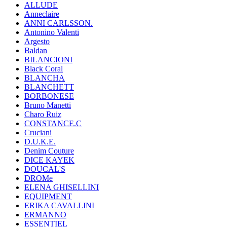
ALLUDE
Anneclaire
ANNI CARLSSON.
Antonino Valenti
Argesto
Baldan
BILANCIONI
Black Coral
BLANCHA
BLANCHETT
BORBONESE
Bruno Manetti
Charo Ruiz
CONSTANCE.C
Cruciani
D.U.K.E.
Denim Couture
DICE KAYEK
DOUCAL'S
DROMe
ELENA GHISELLINI
EQUIPMENT
ERIKA CAVALLINI
ERMANNO
ESSENTIEL