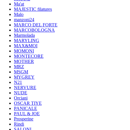
Ma'at
MAJESTIC filatures
Malo
manzoni24
MARCO DEL FORTE
MARCOBOLOGNA
Marmolada
MARYLING
MAX&MOI
MOMONI
MONTECORE
MOTHER
MRZ
MSGM
MYGREY
N21
NERVURE
NUDE
Orciani
OSCAR TIYE
PANICALE
PAUL & JOE
Prosperine
Rindi
SALONI