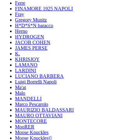
Ferre
FINAMORE 1925 NAPOLI
Fray
Gregory Munitz
H*D*S*N baracco
Herno
HYDROGEN
JACOB COHEN
JAMES PERSE
K.
KHRISJOY
LAMANO
LARDINI
LUCIANO BARBERA
Luigi Borrelli Napoli
Ma'at
Malo
MANDELLI
Marco Pescarolo
MAURIZIO BALDASSARI
MAURO OTTAVIANI
MONTECORE
MooRER
Moose Knuckles
Moose Knuckles©️