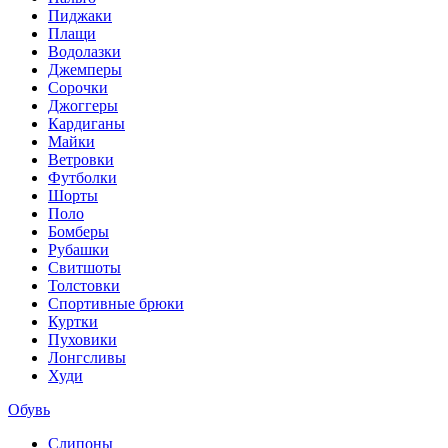
Пиджаки
Плащи
Водолазки
Джемперы
Сорочки
Джоггеры
Кардиганы
Майки
Ветровки
Футболки
Шорты
Поло
Бомберы
Рубашки
Свитшоты
Толстовки
Спортивные брюки
Куртки
Пуховики
Лонгсливы
Худи
Обувь
Слипоны