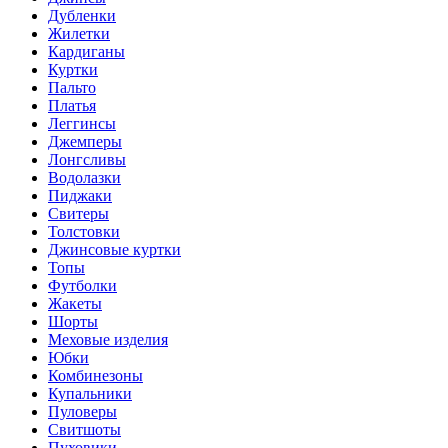
Дубленки
Жилетки
Кардиганы
Куртки
Пальто
Платья
Леггинсы
Джемперы
Лонгсливы
Водолазки
Пиджаки
Свитеры
Толстовки
Джинсовые куртки
Топы
Футболки
Жакеты
Шорты
Меховые изделия
Юбки
Комбинезоны
Купальники
Пуловеры
Свитшоты
Пуховики