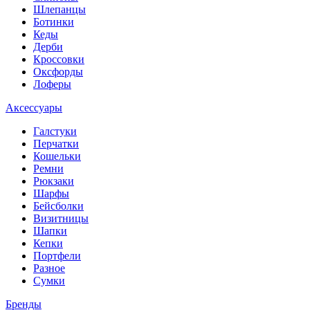
Шлепанцы
Ботинки
Кеды
Дерби
Кроссовки
Оксфорды
Лоферы
Аксессуары
Галстуки
Перчатки
Кошельки
Ремни
Рюкзаки
Шарфы
Бейсболки
Визитницы
Шапки
Кепки
Портфели
Разное
Сумки
Бренды