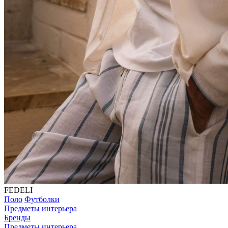
FEDELI
Поло
Футболки
Предметы интерьера
Бренды
Предметы интерьера