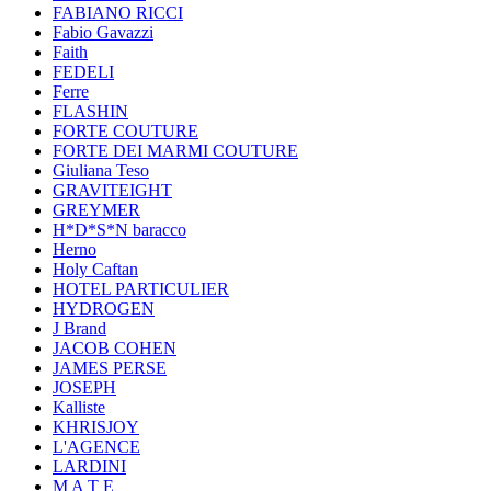
FABIANO RICCI
Fabio Gavazzi
Faith
FEDELI
Ferre
FLASHIN
FORTE COUTURE
FORTE DEI MARMI COUTURE
Giuliana Teso
GRAVITEIGHT
GREYMER
H*D*S*N baracco
Herno
Holy Caftan
HOTEL PARTICULIER
HYDROGEN
J Brand
JACOB COHEN
JAMES PERSE
JOSEPH
Kalliste
KHRISJOY
L'AGENCE
LARDINI
M A T E