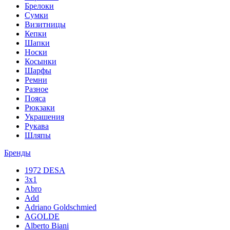
Брелоки
Сумки
Визитницы
Кепки
Шапки
Носки
Косынки
Шарфы
Ремни
Разное
Пояса
Рюкзаки
Украшения
Рукава
Шляпы
Бренды
1972 DESA
3x1
Abro
Add
Adriano Goldschmied
AGOLDE
Alberto Biani