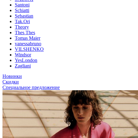
Santoni
Schiatti
Sebastian
Tak.Ori
Theory
Thes Thes
Tomas Maier
vanessabruno
VILSHENKO
Windsor
YesLondon
Zagliani
Новинки
Скидки
Специальное предложение