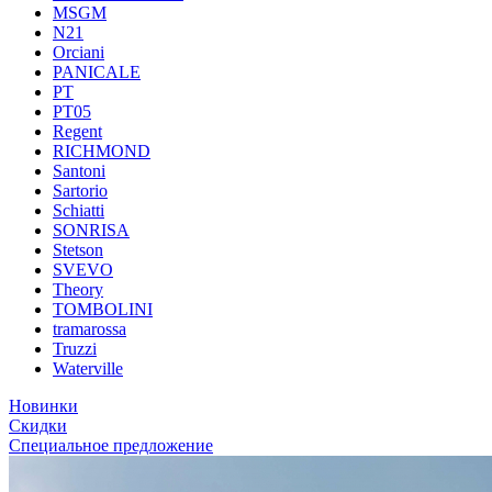
MSGM
N21
Orciani
PANICALE
PT
PT05
Regent
RICHMOND
Santoni
Sartorio
Schiatti
SONRISA
Stetson
SVEVO
Theory
TOMBOLINI
tramarossa
Truzzi
Waterville
Новинки
Скидки
Специальное предложение