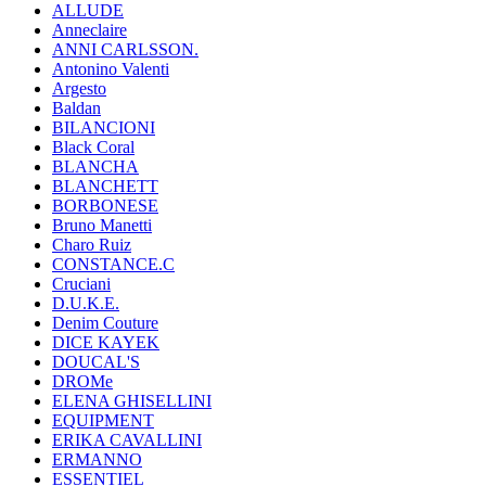
ALLUDE
Anneclaire
ANNI CARLSSON.
Antonino Valenti
Argesto
Baldan
BILANCIONI
Black Coral
BLANCHA
BLANCHETT
BORBONESE
Bruno Manetti
Charo Ruiz
CONSTANCE.C
Cruciani
D.U.K.E.
Denim Couture
DICE KAYEK
DOUCAL'S
DROMe
ELENA GHISELLINI
EQUIPMENT
ERIKA CAVALLINI
ERMANNO
ESSENTIEL