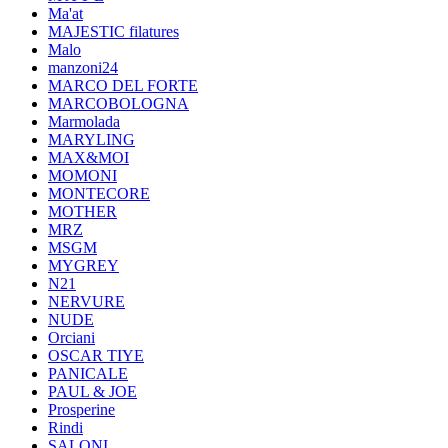
Ma'at
MAJESTIC filatures
Malo
manzoni24
MARCO DEL FORTE
MARCOBOLOGNA
Marmolada
MARYLING
MAX&MOI
MOMONI
MONTECORE
MOTHER
MRZ
MSGM
MYGREY
N21
NERVURE
NUDE
Orciani
OSCAR TIYE
PANICALE
PAUL & JOE
Prosperine
Rindi
SALONI