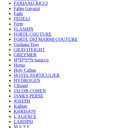
FABIANO RICCI
Fabio Gavazzi
Faith
FEDELI
Ferre
FLASHIN
FORTE COUTURE
FORTE DEI MARMI COUTURE
Giuliana Teso
GRAVITEIGHT
GREYMER
H*D*S*N baracco
Herno
Holy Caftan
HOTEL PARTICULIER
HYDROGEN
J Brand
JACOB COHEN
JAMES PERSE
JOSEPH
Kalliste
KHRISJOY
L'AGENCE
LARDINI
M A T E