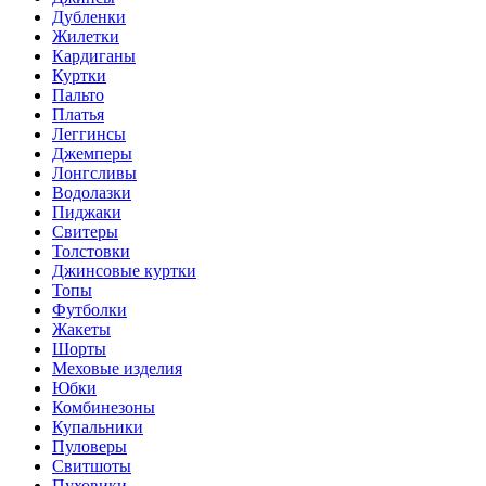
Дубленки
Жилетки
Кардиганы
Куртки
Пальто
Платья
Леггинсы
Джемперы
Лонгсливы
Водолазки
Пиджаки
Свитеры
Толстовки
Джинсовые куртки
Топы
Футболки
Жакеты
Шорты
Меховые изделия
Юбки
Комбинезоны
Купальники
Пуловеры
Свитшоты
Пуховики