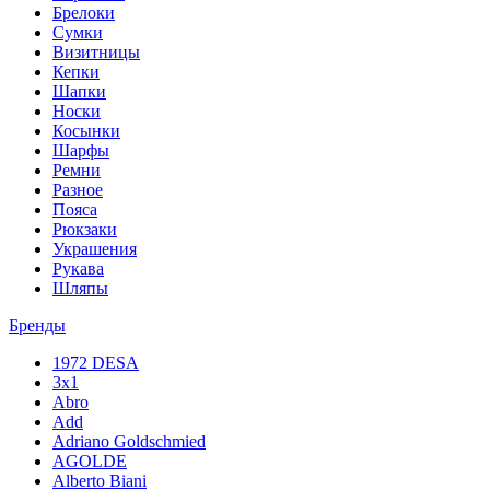
Брелоки
Сумки
Визитницы
Кепки
Шапки
Носки
Косынки
Шарфы
Ремни
Разное
Пояса
Рюкзаки
Украшения
Рукава
Шляпы
Бренды
1972 DESA
3x1
Abro
Add
Adriano Goldschmied
AGOLDE
Alberto Biani