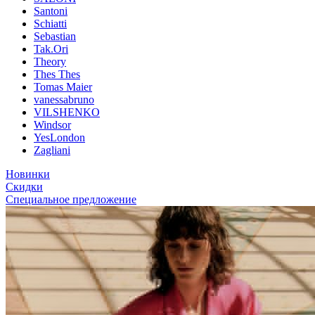
Santoni
Schiatti
Sebastian
Tak.Ori
Theory
Thes Thes
Tomas Maier
vanessabruno
VILSHENKO
Windsor
YesLondon
Zagliani
Новинки
Скидки
Специальное предложение