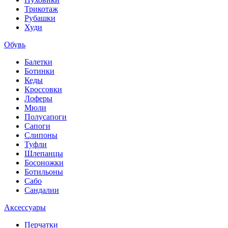
Трикотаж
Рубашки
Худи
Обувь
Балетки
Ботинки
Кеды
Кроссовки
Лоферы
Мюли
Полусапоги
Сапоги
Слипоны
Туфли
Шлепанцы
Босоножки
Ботильоны
Сабо
Сандалии
Аксессуары
Перчатки