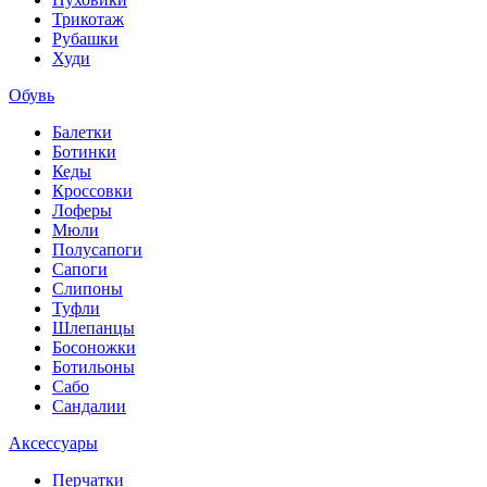
Трикотаж
Рубашки
Худи
Обувь
Балетки
Ботинки
Кеды
Кроссовки
Лоферы
Мюли
Полусапоги
Сапоги
Слипоны
Туфли
Шлепанцы
Босоножки
Ботильоны
Сабо
Сандалии
Аксессуары
Перчатки