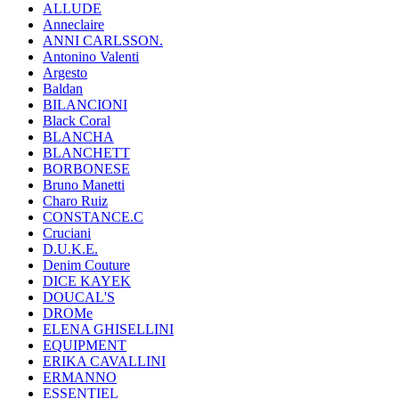
ALLUDE
Anneclaire
ANNI CARLSSON.
Antonino Valenti
Argesto
Baldan
BILANCIONI
Black Coral
BLANCHA
BLANCHETT
BORBONESE
Bruno Manetti
Charo Ruiz
CONSTANCE.C
Cruciani
D.U.K.E.
Denim Couture
DICE KAYEK
DOUCAL'S
DROMe
ELENA GHISELLINI
EQUIPMENT
ERIKA CAVALLINI
ERMANNO
ESSENTIEL