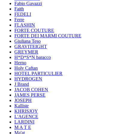
Fabio Gavazzi
Faith
FEDELI
Ferre
FLASHIN
FORTE COUTURE
FORTE DEI MARMI COUTURE
Giuliana Teso
GRAVITEIGHT
GREYMER
H*D*S*N baracco
Herno
Holy Caftan
HOTEL PARTICULIER
HYDROGEN
J Brand
JACOB COHEN
JAMES PERSE
JOSEPH
Kalliste
KHRISJOY
L'AGENCE
LARDINI
M A T E
Ma'at