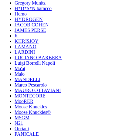
Gregory Munitz
H*D*S*N baracco
Herno
HYDROGEN
JACOB COHEN
JAMES PERSE
K.
KHRISJOY
LAMANO
LARDINI
LUCIANO BARBERA
Luigi Borrelli Napoli
Ma'at
Malo
MANDELLI
Marco Pescarolo
MAURO OTTAVIANI
MONTECORE
MooRER
Moose Knuckles
Moose Knuckles©️
MSGM
N21
Orciani
PANICALE