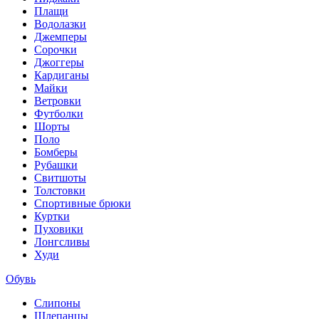
Плащи
Водолазки
Джемперы
Сорочки
Джоггеры
Кардиганы
Майки
Ветровки
Футболки
Шорты
Поло
Бомберы
Рубашки
Свитшоты
Толстовки
Спортивные брюки
Куртки
Пуховики
Лонгсливы
Худи
Обувь
Слипоны
Шлепанцы