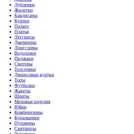
Дубленки
Жилетки
Кардиганы
Куртки
Пальто
Платья
Леггинсы
Джемперы
Лонгсливы
Водолазки
Пиджаки
Свитеры
Толстовки
Джинсовые куртки
Топы
Футболки
Жакеты
Шорты
Меховые изделия
Юбки
Комбинезоны
Купальники
Пуловеры
Свитшоты
Пуховики