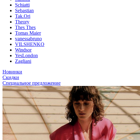
Schiatti
Sebastian
Tak.Ori
Theory
Thes Thes
Tomas Maier
vanessabruno
VILSHENKO
Windsor
YesLondon
Zagliani
Новинки
Скидки
Специальное предложение