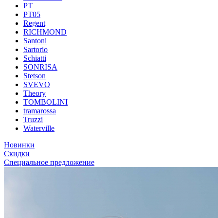
PT
PT05
Regent
RICHMOND
Santoni
Sartorio
Schiatti
SONRISA
Stetson
SVEVO
Theory
TOMBOLINI
tramarossa
Truzzi
Waterville
Новинки
Скидки
Специальное предложение