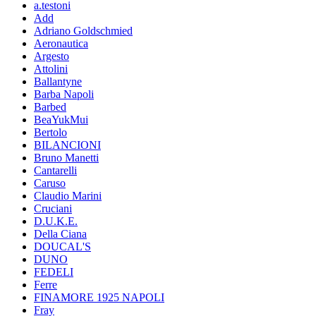
a.testoni
Add
Adriano Goldschmied
Aeronautica
Argesto
Attolini
Ballantyne
Barba Napoli
Barbed
BeaYukMui
Bertolo
BILANCIONI
Bruno Manetti
Cantarelli
Caruso
Claudio Marini
Cruciani
D.U.K.E.
Della Ciana
DOUCAL'S
DUNO
FEDELI
Ferre
FINAMORE 1925 NAPOLI
Fray