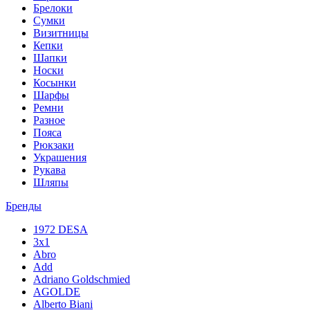
Брелоки
Сумки
Визитницы
Кепки
Шапки
Носки
Косынки
Шарфы
Ремни
Разное
Пояса
Рюкзаки
Украшения
Рукава
Шляпы
Бренды
1972 DESA
3x1
Abro
Add
Adriano Goldschmied
AGOLDE
Alberto Biani