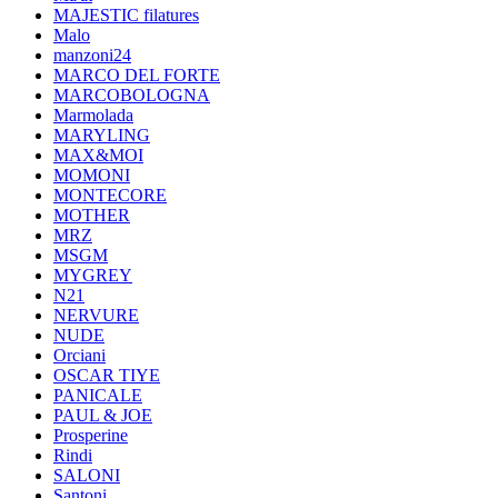
MAJESTIC filatures
Malo
manzoni24
MARCO DEL FORTE
MARCOBOLOGNA
Marmolada
MARYLING
MAX&MOI
MOMONI
MONTECORE
MOTHER
MRZ
MSGM
MYGREY
N21
NERVURE
NUDE
Orciani
OSCAR TIYE
PANICALE
PAUL & JOE
Prosperine
Rindi
SALONI
Santoni