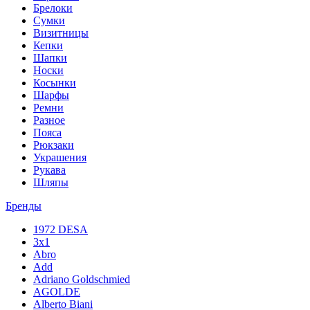
Брелоки
Сумки
Визитницы
Кепки
Шапки
Носки
Косынки
Шарфы
Ремни
Разное
Пояса
Рюкзаки
Украшения
Рукава
Шляпы
Бренды
1972 DESA
3x1
Abro
Add
Adriano Goldschmied
AGOLDE
Alberto Biani