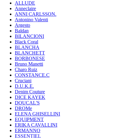
ALLUDE
Anneclaire
ANNI CARLSSON.
Antonino Valenti
Argesto
Baldan
BILANCIONI
Black Coral
BLANCHA
BLANCHETT
BORBONESE
Bruno Manetti
Charo Ruiz
CONSTANCE.C
Cruciani
D.U.K.E.
Denim Couture
DICE KAYEK
DOUCAL'S
DROMe
ELENA GHISELLINI
EQUIPMENT
ERIKA CAVALLINI
ERMANNO
ESSENTIEL