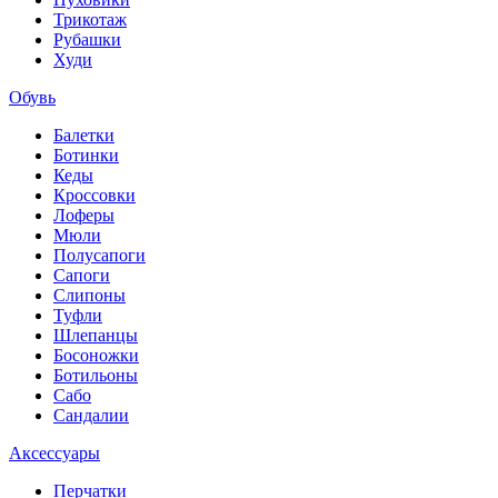
Трикотаж
Рубашки
Худи
Обувь
Балетки
Ботинки
Кеды
Кроссовки
Лоферы
Мюли
Полусапоги
Сапоги
Слипоны
Туфли
Шлепанцы
Босоножки
Ботильоны
Сабо
Сандалии
Аксессуары
Перчатки