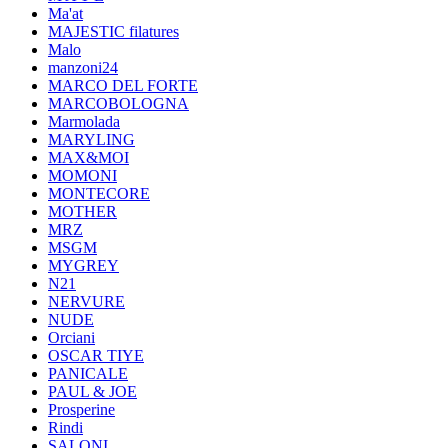
Ma'at
MAJESTIC filatures
Malo
manzoni24
MARCO DEL FORTE
MARCOBOLOGNA
Marmolada
MARYLING
MAX&MOI
MOMONI
MONTECORE
MOTHER
MRZ
MSGM
MYGREY
N21
NERVURE
NUDE
Orciani
OSCAR TIYE
PANICALE
PAUL & JOE
Prosperine
Rindi
SALONI