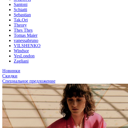
Santoni
Schiatti
Sebastian
Tak.Ori
Theory
Thes Thes
Tomas Maier
vanessabruno
VILSHENKO
Windsor
YesLondon
Zagliani
Новинки
Скидки
Специальное предложение