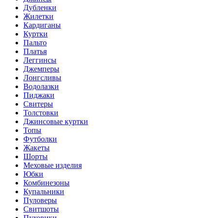
Дубленки
Жилетки
Кардиганы
Куртки
Пальто
Платья
Леггинсы
Джемперы
Лонгсливы
Водолазки
Пиджаки
Свитеры
Толстовки
Джинсовые куртки
Топы
Футболки
Жакеты
Шорты
Меховые изделия
Юбки
Комбинезоны
Купальники
Пуловеры
Свитшоты
Пуховики