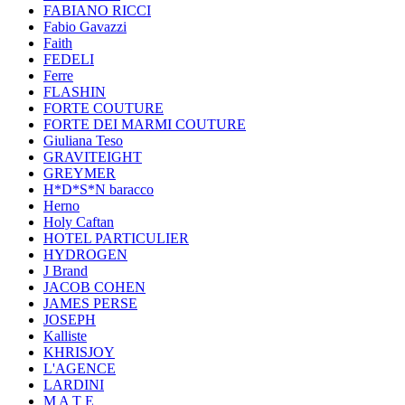
FABIANO RICCI
Fabio Gavazzi
Faith
FEDELI
Ferre
FLASHIN
FORTE COUTURE
FORTE DEI MARMI COUTURE
Giuliana Teso
GRAVITEIGHT
GREYMER
H*D*S*N baracco
Herno
Holy Caftan
HOTEL PARTICULIER
HYDROGEN
J Brand
JACOB COHEN
JAMES PERSE
JOSEPH
Kalliste
KHRISJOY
L'AGENCE
LARDINI
M A T E