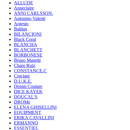
ALLUDE
Anneclaire
ANNI CARLSSON.
Antonino Valenti
Argesto
Baldan
BILANCIONI
Black Coral
BLANCHA
BLANCHETT
BORBONESE
Bruno Manetti
Charo Ruiz
CONSTANCE.C
Cruciani
D.U.K.E.
Denim Couture
DICE KAYEK
DOUCAL'S
DROMe
ELENA GHISELLINI
EQUIPMENT
ERIKA CAVALLINI
ERMANNO
ESSENTIEL