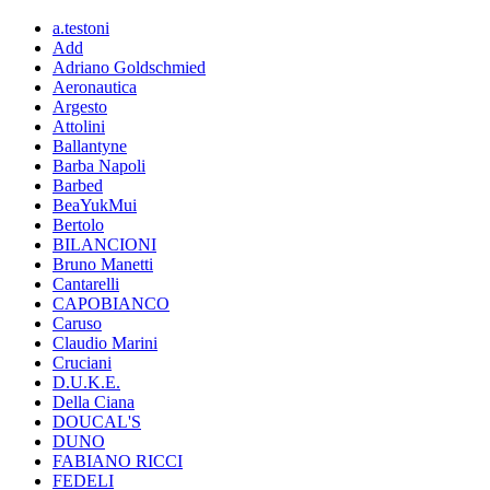
a.testoni
Add
Adriano Goldschmied
Aeronautica
Argesto
Attolini
Ballantyne
Barba Napoli
Barbed
BeaYukMui
Bertolo
BILANCIONI
Bruno Manetti
Cantarelli
CAPOBIANCO
Caruso
Claudio Marini
Cruciani
D.U.K.E.
Della Ciana
DOUCAL'S
DUNO
FABIANO RICCI
FEDELI