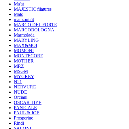
Ma'at
MAJESTIC filatures
Malo
manzoni24
MARCO DEL FORTE
MARCOBOLOGNA
Marmolada
MARYLING
MAX&MOI
MOMONI
MONTECORE
MOTHER
MRZ
MSGM
MYGREY
N21
NERVURE
NUDE
Orciani
OSCAR TIYE
PANICALE
PAUL & JOE
Prosperine
Rindi
SALONI