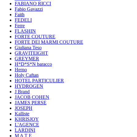
FABIANO RICCI
Fabio Gavazzi
Faith
FEDELI
Ferre
FLASHIN
FORTE COUTURE
FORTE DEI MARMI COUTURE
Giuliana Teso
GRAVITEIGHT
GREYMER
H*D*S*N baracco
Herno
Holy Caftan
HOTEL PARTICULIER
HYDROGEN
J Brand
JACOB COHEN
JAMES PERSE
JOSEPH
Kalliste
KHRISJOY
L'AGENCE
LARDINI
M A T E