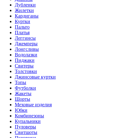
Дубленки
Жилетки
Кардиганы
Куртки
Пальто
Платья
Леггинсы
Джемперы
Лонгсливы
Водолазки
Пиджаки
Свитеры
Толстовки
Джинсовые куртки
Топы
Футболки
Жакеты
Шорты
Меховые изделия
Юбки
Комбинезоны
Купальники
Пуловеры
Свитшоты
Пуховики