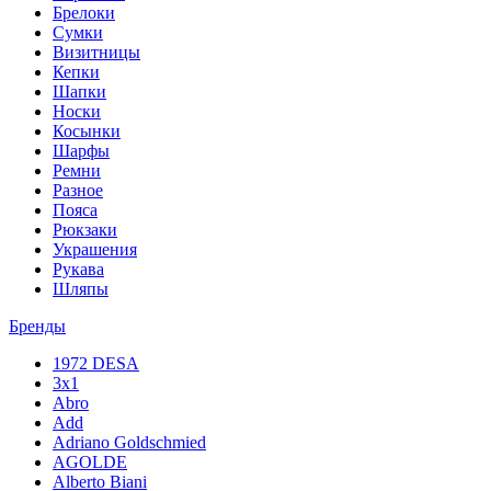
Брелоки
Сумки
Визитницы
Кепки
Шапки
Носки
Косынки
Шарфы
Ремни
Разное
Пояса
Рюкзаки
Украшения
Рукава
Шляпы
Бренды
1972 DESA
3x1
Abro
Add
Adriano Goldschmied
AGOLDE
Alberto Biani