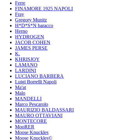
Ferre
FINAMORE 1925 NAPOLI
Fray
Gregory Munitz
H*D*S*N baracco
Herno
HYDROGEN
JACOB COHEN
JAMES PERSE
K.
KHRISJOY
LAMANO
LARDINI
LUCIANO BARBERA
Luigi Borrelli Napoli
Ma'at
Malo
MANDELLI
Marco Pescarolo
MAURIZIO BALDASSARI
MAURO OTTAVIANI
MONTECORE
MooRER
Moose Knuckles
Moose Knuckles©️