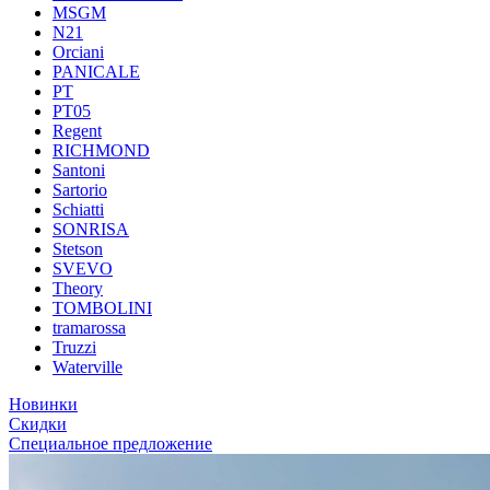
MSGM
N21
Orciani
PANICALE
PT
PT05
Regent
RICHMOND
Santoni
Sartorio
Schiatti
SONRISA
Stetson
SVEVO
Theory
TOMBOLINI
tramarossa
Truzzi
Waterville
Новинки
Скидки
Специальное предложение