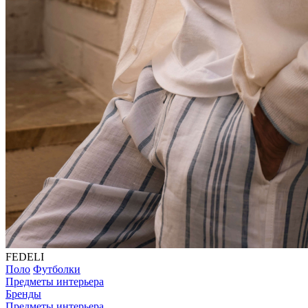
FEDELI
Поло
Футболки
Предметы интерьера
Бренды
Предметы интерьера