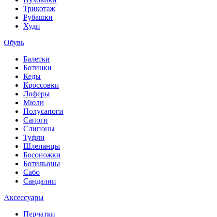
Трикотаж
Рубашки
Худи
Обувь
Балетки
Ботинки
Кеды
Кроссовки
Лоферы
Мюли
Полусапоги
Сапоги
Слипоны
Туфли
Шлепанцы
Босоножки
Ботильоны
Сабо
Сандалии
Аксессуары
Перчатки