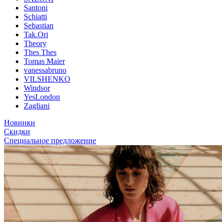
Santoni
Schiatti
Sebastian
Tak.Ori
Theory
Thes Thes
Tomas Maier
vanessabruno
VILSHENKO
Windsor
YesLondon
Zagliani
Новинки
Скидки
Специальное предложение