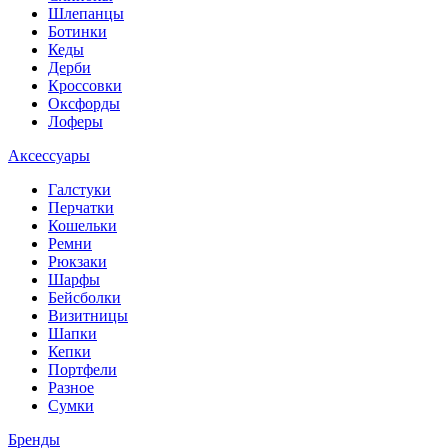
Шлепанцы
Ботинки
Кеды
Дерби
Кроссовки
Оксфорды
Лоферы
Аксессуары
Галстуки
Перчатки
Кошельки
Ремни
Рюкзаки
Шарфы
Бейсболки
Визитницы
Шапки
Кепки
Портфели
Разное
Сумки
Бренды