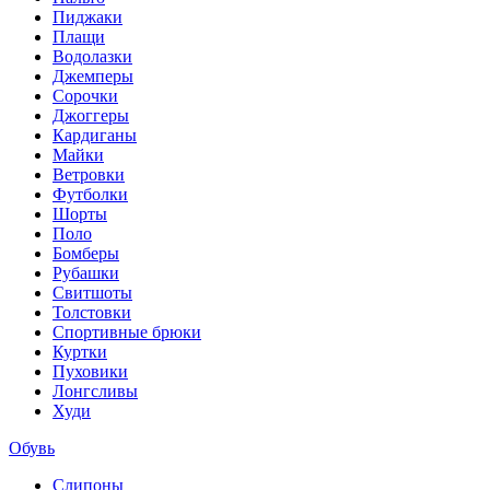
Пиджаки
Плащи
Водолазки
Джемперы
Сорочки
Джоггеры
Кардиганы
Майки
Ветровки
Футболки
Шорты
Поло
Бомберы
Рубашки
Свитшоты
Толстовки
Спортивные брюки
Куртки
Пуховики
Лонгсливы
Худи
Обувь
Слипоны