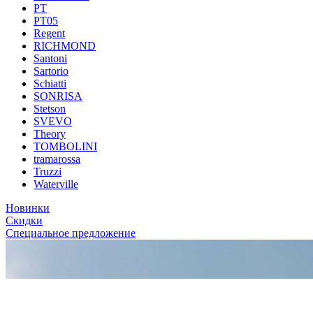
PT
PT05
Regent
RICHMOND
Santoni
Sartorio
Schiatti
SONRISA
Stetson
SVEVO
Theory
TOMBOLINI
tramarossa
Truzzi
Waterville
Новинки
Скидки
Специальное предложение