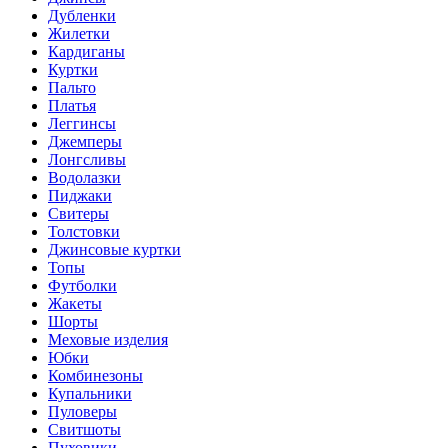
Дубленки
Жилетки
Кардиганы
Куртки
Пальто
Платья
Леггинсы
Джемперы
Лонгсливы
Водолазки
Пиджаки
Свитеры
Толстовки
Джинсовые куртки
Топы
Футболки
Жакеты
Шорты
Меховые изделия
Юбки
Комбинезоны
Купальники
Пуловеры
Свитшоты
Пуховики