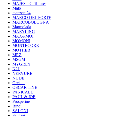
MAJESTIC filatures
Malo
manzoni24
MARCO DEL FORTE
MARCOBOLOGNA
Marmolada
MARYLING
MAX&MOI
MOMONI
MONTECORE
MOTHER
MRZ
MSGM
MYGREY
N21
NERVURE
NUDE
Orciani
OSCAR TIYE
PANICALE
PAUL & JOE
Prosperine
Rindi
SALONI
Santoni