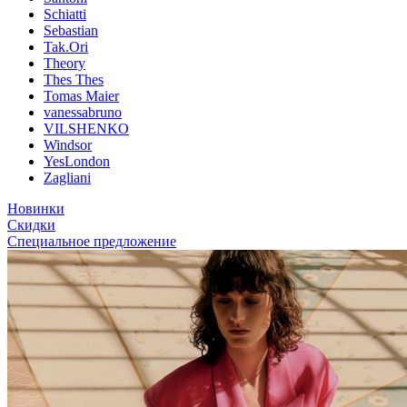
Schiatti
Sebastian
Tak.Ori
Theory
Thes Thes
Tomas Maier
vanessabruno
VILSHENKO
Windsor
YesLondon
Zagliani
Новинки
Скидки
Специальное предложение