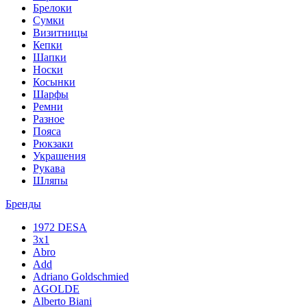
Брелоки
Сумки
Визитницы
Кепки
Шапки
Носки
Косынки
Шарфы
Ремни
Разное
Пояса
Рюкзаки
Украшения
Рукава
Шляпы
Бренды
1972 DESA
3x1
Abro
Add
Adriano Goldschmied
AGOLDE
Alberto Biani