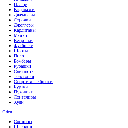
Плащи
Водолазки
Джемперы
Сорочки
Джоггеры
Кардиганы
Майки
Ветровки
Футболки
Шорты
Поло
Бомберы
Рубашки
Свитшоты
Толстовки
Спортивные брюки
Куртки
Пуховики
Лонгсливы
Худи
Обувь
Слипоны
Шлепанцы