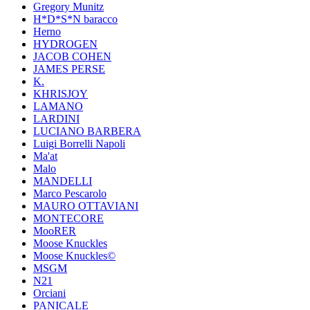
Gregory Munitz
H*D*S*N baracco
Herno
HYDROGEN
JACOB COHEN
JAMES PERSE
K.
KHRISJOY
LAMANO
LARDINI
LUCIANO BARBERA
Luigi Borrelli Napoli
Ma'at
Malo
MANDELLI
Marco Pescarolo
MAURO OTTAVIANI
MONTECORE
MooRER
Moose Knuckles
Moose Knuckles©️
MSGM
N21
Orciani
PANICALE