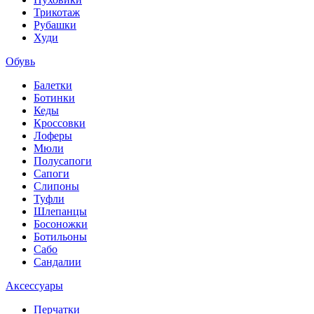
Трикотаж
Рубашки
Худи
Обувь
Балетки
Ботинки
Кеды
Кроссовки
Лоферы
Мюли
Полусапоги
Сапоги
Слипоны
Туфли
Шлепанцы
Босоножки
Ботильоны
Сабо
Сандалии
Аксессуары
Перчатки