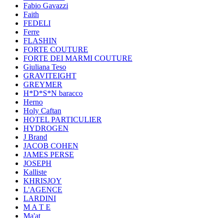
Fabio Gavazzi
Faith
FEDELI
Ferre
FLASHIN
FORTE COUTURE
FORTE DEI MARMI COUTURE
Giuliana Teso
GRAVITEIGHT
GREYMER
H*D*S*N baracco
Herno
Holy Caftan
HOTEL PARTICULIER
HYDROGEN
J Brand
JACOB COHEN
JAMES PERSE
JOSEPH
Kalliste
KHRISJOY
L'AGENCE
LARDINI
M A T E
Ma'at