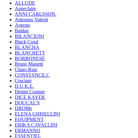
ALLUDE
Anneclaire
ANNI CARLSSON.
Antonino Valenti
Argesto
Baldan
BILANCIONI
Black Coral
BLANCHA
BLANCHETT
BORBONESE
Bruno Manetti
Charo Ruiz
CONSTANCE.C
Cruciani
D.U.K.E.
Denim Couture
DICE KAYEK
DOUCAL'S
DROMe
ELENA GHISELLINI
EQUIPMENT
ERIKA CAVALLINI
ERMANNO
ESSENTIEL