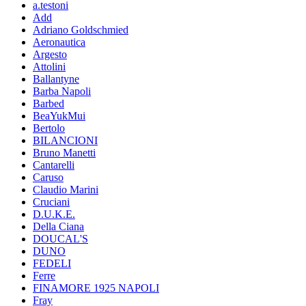
a.testoni
Add
Adriano Goldschmied
Aeronautica
Argesto
Attolini
Ballantyne
Barba Napoli
Barbed
BeaYukMui
Bertolo
BILANCIONI
Bruno Manetti
Cantarelli
Caruso
Claudio Marini
Cruciani
D.U.K.E.
Della Ciana
DOUCAL'S
DUNO
FEDELI
Ferre
FINAMORE 1925 NAPOLI
Fray