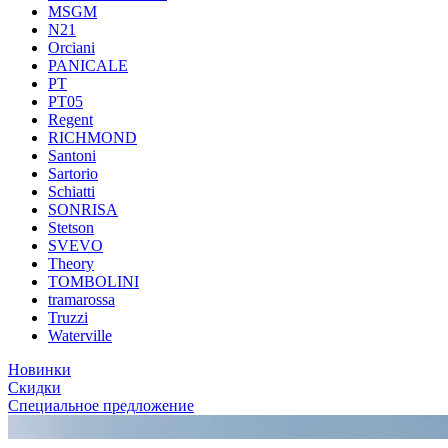
MSGM
N21
Orciani
PANICALE
PT
PT05
Regent
RICHMOND
Santoni
Sartorio
Schiatti
SONRISA
Stetson
SVEVO
Theory
TOMBOLINI
tramarossa
Truzzi
Waterville
Новинки
Скидки
Специальное предложение