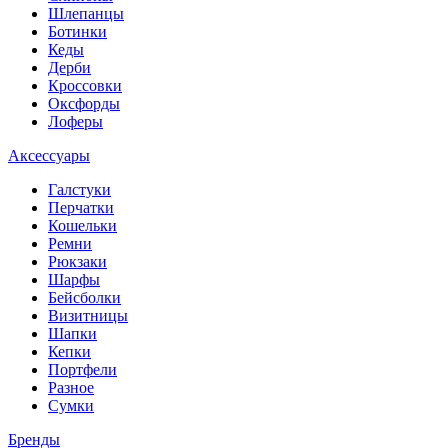
Шлепанцы
Ботинки
Кеды
Дерби
Кроссовки
Оксфорды
Лоферы
Аксессуары
Галстуки
Перчатки
Кошельки
Ремни
Рюкзаки
Шарфы
Бейсболки
Визитницы
Шапки
Кепки
Портфели
Разное
Сумки
Бренды