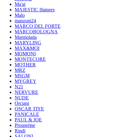
Ma'at
MAJESTIC filatures
Malo
manzoni24
MARCO DEL FORTE
MARCOBOLOGNA
Marmolada
MARYLING
MAX&MOI
MOMONI
MONTECORE
MOTHER
MRZ
MSGM
MYGREY
N21
NERVURE
NUDE
Orciani
OSCAR TIYE
PANICALE
PAUL & JOE
Prosperine
Rindi
SALONI