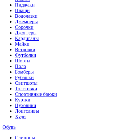
Пиджаки
Плащи
Водолазки
Джемперы
Сорочки
Джоггеры
Кардиганы
Майки
Ветровки
Футболки
Шорты
Поло
Бомберы
Рубашки
Свитшоты
Толстовки
Спортивные брюки
Куртки
Пуховики
Лонгсливы
Худи
Обувь
Слипоны