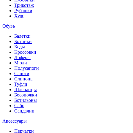
Трикотаж
Рубашки
Худи
Обувь
Балетки
Ботинки
Кеды
Кроссовки
Лоферы
Мюли
Полусапоги
Сапоги
Слипоны
Туфли
Шлепанцы
Босоножки
Ботильоны
Сабо
Сандалии
Аксессуары
Перчатки