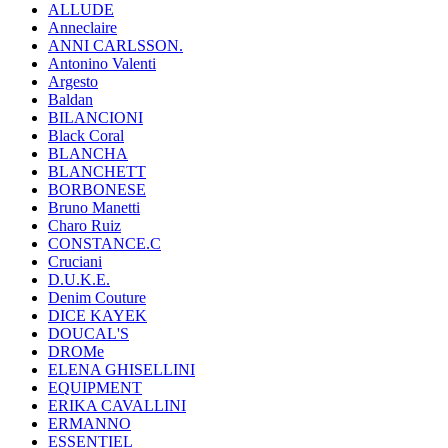
ALLUDE
Anneclaire
ANNI CARLSSON.
Antonino Valenti
Argesto
Baldan
BILANCIONI
Black Coral
BLANCHA
BLANCHETT
BORBONESE
Bruno Manetti
Charo Ruiz
CONSTANCE.C
Cruciani
D.U.K.E.
Denim Couture
DICE KAYEK
DOUCAL'S
DROMe
ELENA GHISELLINI
EQUIPMENT
ERIKA CAVALLINI
ERMANNO
ESSENTIEL