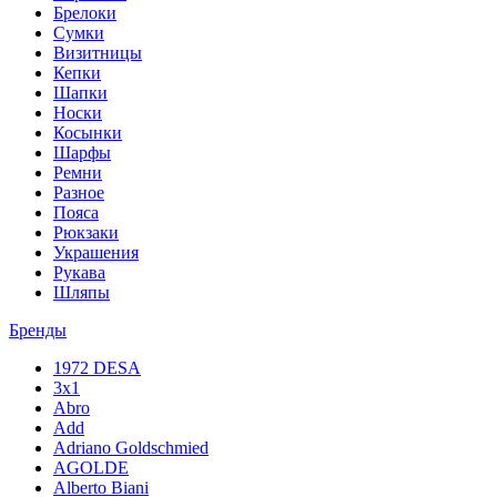
Брелоки
Сумки
Визитницы
Кепки
Шапки
Носки
Косынки
Шарфы
Ремни
Разное
Пояса
Рюкзаки
Украшения
Рукава
Шляпы
Бренды
1972 DESA
3x1
Abro
Add
Adriano Goldschmied
AGOLDE
Alberto Biani