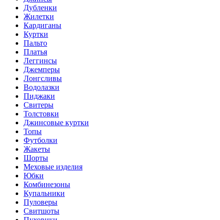
Дубленки
Жилетки
Кардиганы
Куртки
Пальто
Платья
Леггинсы
Джемперы
Лонгсливы
Водолазки
Пиджаки
Свитеры
Толстовки
Джинсовые куртки
Топы
Футболки
Жакеты
Шорты
Меховые изделия
Юбки
Комбинезоны
Купальники
Пуловеры
Свитшоты
Пуховики