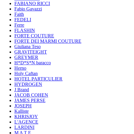
FABIANO RICCI
Fabio Gavazzi
Faith
FEDELI
Ferre
FLASHIN
FORTE COUTURE
FORTE DEI MARMI COUTURE
Giuliana Teso
GRAVITEIGHT
GREYMER
H*D*S*N baracco
Herno
Holy Caftan
HOTEL PARTICULIER
HYDROGEN
J Brand
JACOB COHEN
JAMES PERSE
JOSEPH
Kalliste
KHRISJOY
L'AGENCE
LARDINI
M A T E