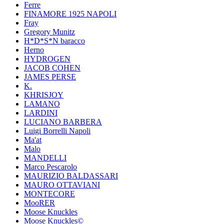
Ferre
FINAMORE 1925 NAPOLI
Fray
Gregory Munitz
H*D*S*N baracco
Herno
HYDROGEN
JACOB COHEN
JAMES PERSE
K.
KHRISJOY
LAMANO
LARDINI
LUCIANO BARBERA
Luigi Borrelli Napoli
Ma'at
Malo
MANDELLI
Marco Pescarolo
MAURIZIO BALDASSARI
MAURO OTTAVIANI
MONTECORE
MooRER
Moose Knuckles
Moose Knuckles©️