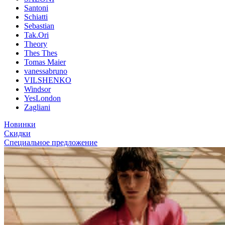
Santoni
Schiatti
Sebastian
Tak.Ori
Theory
Thes Thes
Tomas Maier
vanessabruno
VILSHENKO
Windsor
YesLondon
Zagliani
Новинки
Скидки
Специальное предложение