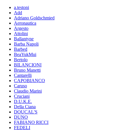
a.testoni
Add
Adriano Goldschmied
Aeronautica
Argesto
Attolini
Ballantyne
Barba Napoli
Barbed
BeaYukMui
Bertolo
BILANCIONI
Bruno Manetti
Cantarelli
CAPOBIANCO
Caruso
Claudio Marini
Cruciani
D.U.K.E.
Della Ciana
DOUCAL'S
DUNO
FABIANO RICCI
FEDELI