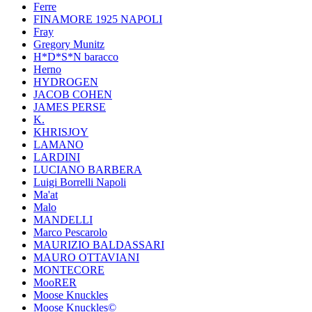
Ferre
FINAMORE 1925 NAPOLI
Fray
Gregory Munitz
H*D*S*N baracco
Herno
HYDROGEN
JACOB COHEN
JAMES PERSE
K.
KHRISJOY
LAMANO
LARDINI
LUCIANO BARBERA
Luigi Borrelli Napoli
Ma'at
Malo
MANDELLI
Marco Pescarolo
MAURIZIO BALDASSARI
MAURO OTTAVIANI
MONTECORE
MooRER
Moose Knuckles
Moose Knuckles©️