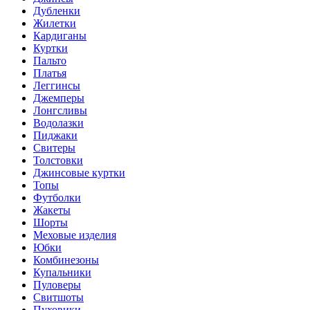
Дубленки
Жилетки
Кардиганы
Куртки
Пальто
Платья
Леггинсы
Джемперы
Лонгсливы
Водолазки
Пиджаки
Свитеры
Толстовки
Джинсовые куртки
Топы
Футболки
Жакеты
Шорты
Меховые изделия
Юбки
Комбинезоны
Купальники
Пуловеры
Свитшоты
Пуховики