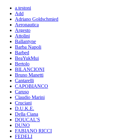
a.testoni
Add
Adriano Goldschmied
Aeronautica
Argesto
Attolini
Ballantyne
Barba Napoli
Barbed
BeaYukMui
Bertolo
BILANCIONI
Bruno Manetti
Cantarelli
CAPOBIANCO
Caruso
Claudio Marini
Cruciani
D.U.K.E.
Della Ciana
DOUCAL'S
DUNO
FABIANO RICCI
FEDELI