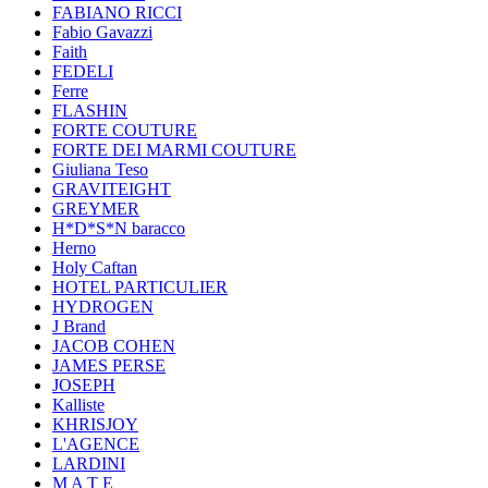
FABIANO RICCI
Fabio Gavazzi
Faith
FEDELI
Ferre
FLASHIN
FORTE COUTURE
FORTE DEI MARMI COUTURE
Giuliana Teso
GRAVITEIGHT
GREYMER
H*D*S*N baracco
Herno
Holy Caftan
HOTEL PARTICULIER
HYDROGEN
J Brand
JACOB COHEN
JAMES PERSE
JOSEPH
Kalliste
KHRISJOY
L'AGENCE
LARDINI
M A T E