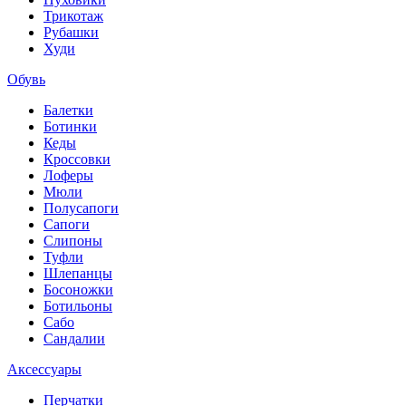
Трикотаж
Рубашки
Худи
Обувь
Балетки
Ботинки
Кеды
Кроссовки
Лоферы
Мюли
Полусапоги
Сапоги
Слипоны
Туфли
Шлепанцы
Босоножки
Ботильоны
Сабо
Сандалии
Аксессуары
Перчатки