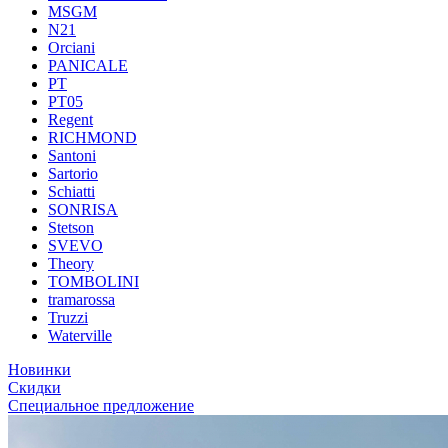
MSGM
N21
Orciani
PANICALE
PT
PT05
Regent
RICHMOND
Santoni
Sartorio
Schiatti
SONRISA
Stetson
SVEVO
Theory
TOMBOLINI
tramarossa
Truzzi
Waterville
Новинки
Скидки
Специальное предложение