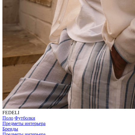
FEDELI
Поло
Футболки
Предметы интерьера
Бренды
Предметы интерьера