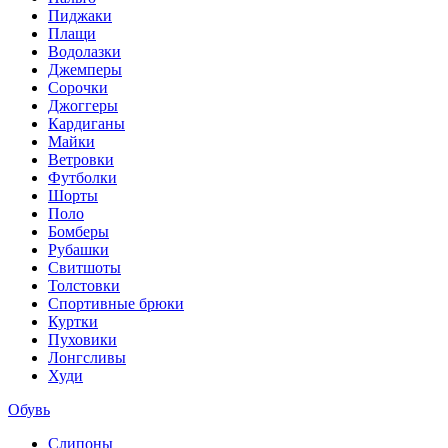
Пиджаки
Плащи
Водолазки
Джемперы
Сорочки
Джоггеры
Кардиганы
Майки
Ветровки
Футболки
Шорты
Поло
Бомберы
Рубашки
Свитшоты
Толстовки
Спортивные брюки
Куртки
Пуховики
Лонгсливы
Худи
Обувь
Слипоны