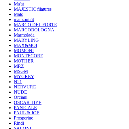
Ma'at
MAJESTIC filatures
Malo
manzoni24
MARCO DEL FORTE
MARCOBOLOGNA
Marmolada
MARYLING
MAX&MOI
MOMONI
MONTECORE
MOTHER
MRZ
MSGM
MYGREY
N21
NERVURE
NUDE
Orciani
OSCAR TIYE
PANICALE
PAUL & JOE
Prosperine
Rindi
SALONI