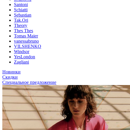
Santoni
Schiatti
Sebastian
Tak.Ori
Theory
Thes Thes
Tomas Maier
vanessabruno
VILSHENKO
Windsor
YesLondon
Zagliani
Новинки
Скидки
Специальное предложение