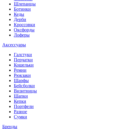
Шлепанцы
Ботинки
Кеды
Дерби
Кроссовки
Оксфорды
Лоферы
Аксессуары
Галстуки
Перчатки
Кошельки
Ремни
Рюкзаки
Шарфы
Бейсболки
Визитницы
Шапки
Кепки
Портфели
Разное
Сумки
Бренды