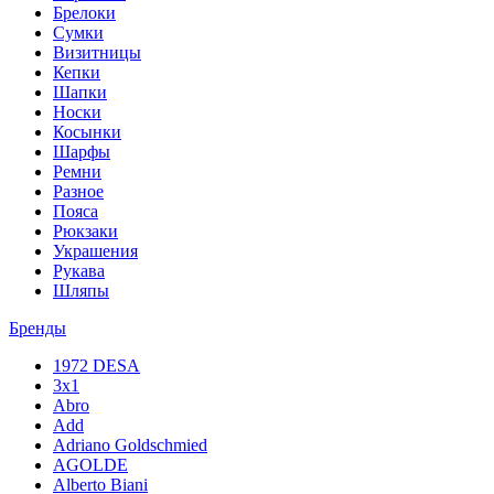
Брелоки
Сумки
Визитницы
Кепки
Шапки
Носки
Косынки
Шарфы
Ремни
Разное
Пояса
Рюкзаки
Украшения
Рукава
Шляпы
Бренды
1972 DESA
3x1
Abro
Add
Adriano Goldschmied
AGOLDE
Alberto Biani