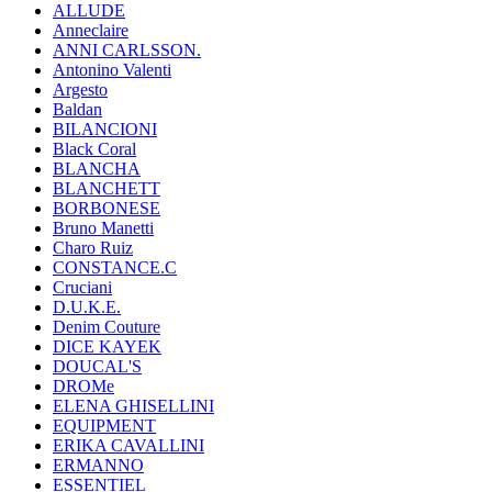
ALLUDE
Anneclaire
ANNI CARLSSON.
Antonino Valenti
Argesto
Baldan
BILANCIONI
Black Coral
BLANCHA
BLANCHETT
BORBONESE
Bruno Manetti
Charo Ruiz
CONSTANCE.C
Cruciani
D.U.K.E.
Denim Couture
DICE KAYEK
DOUCAL'S
DROMe
ELENA GHISELLINI
EQUIPMENT
ERIKA CAVALLINI
ERMANNO
ESSENTIEL