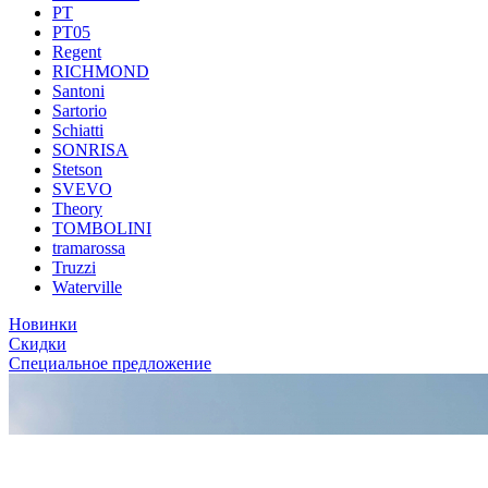
PT
PT05
Regent
RICHMOND
Santoni
Sartorio
Schiatti
SONRISA
Stetson
SVEVO
Theory
TOMBOLINI
tramarossa
Truzzi
Waterville
Новинки
Скидки
Специальное предложение