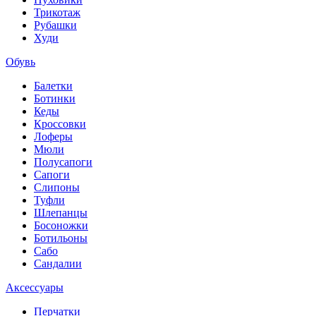
Трикотаж
Рубашки
Худи
Обувь
Балетки
Ботинки
Кеды
Кроссовки
Лоферы
Мюли
Полусапоги
Сапоги
Слипоны
Туфли
Шлепанцы
Босоножки
Ботильоны
Сабо
Сандалии
Аксессуары
Перчатки