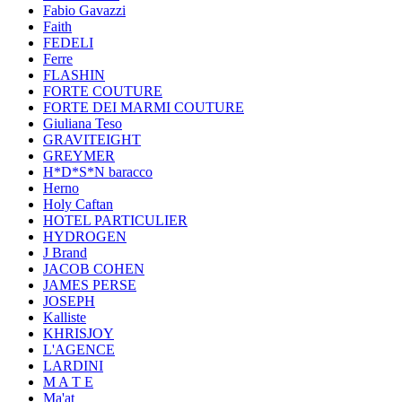
Fabio Gavazzi
Faith
FEDELI
Ferre
FLASHIN
FORTE COUTURE
FORTE DEI MARMI COUTURE
Giuliana Teso
GRAVITEIGHT
GREYMER
H*D*S*N baracco
Herno
Holy Caftan
HOTEL PARTICULIER
HYDROGEN
J Brand
JACOB COHEN
JAMES PERSE
JOSEPH
Kalliste
KHRISJOY
L'AGENCE
LARDINI
M A T E
Ma'at