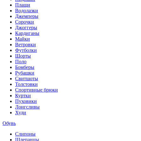
Плащи
Водолазки
Джемперы
Сорочки
Джоггеры
Кардиганы
Майки
Ветровки
Футболки
Шорты
Поло
Бомберы
Рубашки
Свитшоты
Толстовки
Спортивные брюки
Куртки
Пуховики
Лонгсливы
Худи
Обувь
Слипоны
Шлепанцы