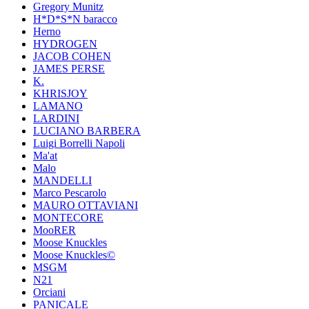
Gregory Munitz
H*D*S*N baracco
Herno
HYDROGEN
JACOB COHEN
JAMES PERSE
K.
KHRISJOY
LAMANO
LARDINI
LUCIANO BARBERA
Luigi Borrelli Napoli
Ma'at
Malo
MANDELLI
Marco Pescarolo
MAURO OTTAVIANI
MONTECORE
MooRER
Moose Knuckles
Moose Knuckles©️
MSGM
N21
Orciani
PANICALE