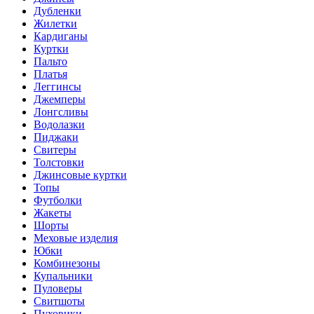
Дубленки
Жилетки
Кардиганы
Куртки
Пальто
Платья
Леггинсы
Джемперы
Лонгсливы
Водолазки
Пиджаки
Свитеры
Толстовки
Джинсовые куртки
Топы
Футболки
Жакеты
Шорты
Меховые изделия
Юбки
Комбинезоны
Купальники
Пуловеры
Свитшоты
Пуховики