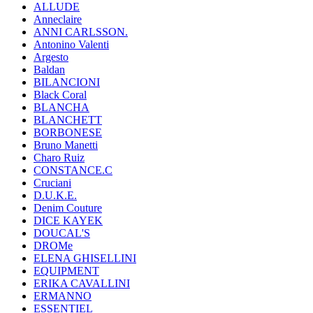
ALLUDE
Anneclaire
ANNI CARLSSON.
Antonino Valenti
Argesto
Baldan
BILANCIONI
Black Coral
BLANCHA
BLANCHETT
BORBONESE
Bruno Manetti
Charo Ruiz
CONSTANCE.C
Cruciani
D.U.K.E.
Denim Couture
DICE KAYEK
DOUCAL'S
DROMe
ELENA GHISELLINI
EQUIPMENT
ERIKA CAVALLINI
ERMANNO
ESSENTIEL