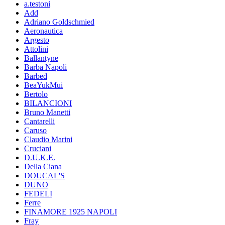
a.testoni
Add
Adriano Goldschmied
Aeronautica
Argesto
Attolini
Ballantyne
Barba Napoli
Barbed
BeaYukMui
Bertolo
BILANCIONI
Bruno Manetti
Cantarelli
Caruso
Claudio Marini
Cruciani
D.U.K.E.
Della Ciana
DOUCAL'S
DUNO
FEDELI
Ferre
FINAMORE 1925 NAPOLI
Fray