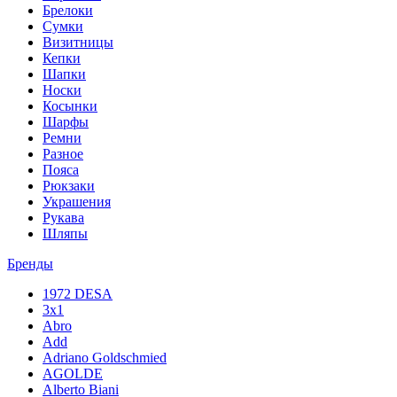
Брелоки
Сумки
Визитницы
Кепки
Шапки
Носки
Косынки
Шарфы
Ремни
Разное
Пояса
Рюкзаки
Украшения
Рукава
Шляпы
Бренды
1972 DESA
3x1
Abro
Add
Adriano Goldschmied
AGOLDE
Alberto Biani