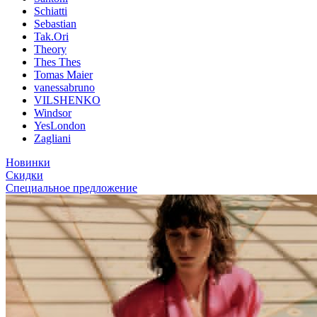
Schiatti
Sebastian
Tak.Ori
Theory
Thes Thes
Tomas Maier
vanessabruno
VILSHENKO
Windsor
YesLondon
Zagliani
Новинки
Скидки
Специальное предложение