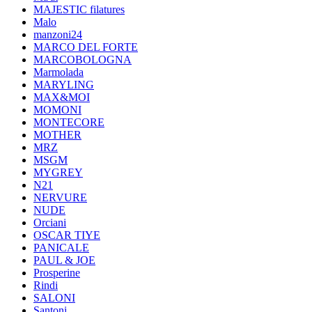
MAJESTIC filatures
Malo
manzoni24
MARCO DEL FORTE
MARCOBOLOGNA
Marmolada
MARYLING
MAX&MOI
MOMONI
MONTECORE
MOTHER
MRZ
MSGM
MYGREY
N21
NERVURE
NUDE
Orciani
OSCAR TIYE
PANICALE
PAUL & JOE
Prosperine
Rindi
SALONI
Santoni