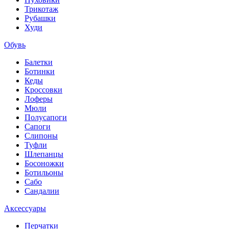
Трикотаж
Рубашки
Худи
Обувь
Балетки
Ботинки
Кеды
Кроссовки
Лоферы
Мюли
Полусапоги
Сапоги
Слипоны
Туфли
Шлепанцы
Босоножки
Ботильоны
Сабо
Сандалии
Аксессуары
Перчатки