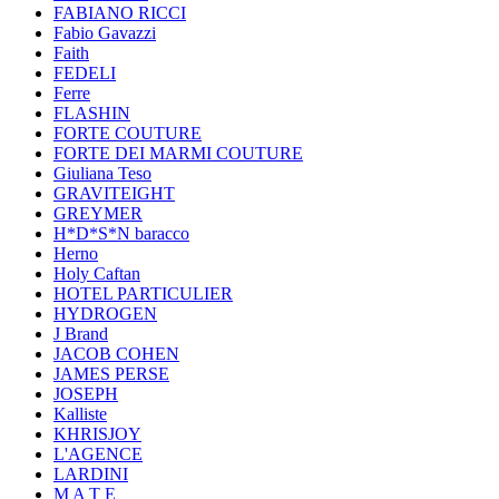
FABIANO RICCI
Fabio Gavazzi
Faith
FEDELI
Ferre
FLASHIN
FORTE COUTURE
FORTE DEI MARMI COUTURE
Giuliana Teso
GRAVITEIGHT
GREYMER
H*D*S*N baracco
Herno
Holy Caftan
HOTEL PARTICULIER
HYDROGEN
J Brand
JACOB COHEN
JAMES PERSE
JOSEPH
Kalliste
KHRISJOY
L'AGENCE
LARDINI
M A T E