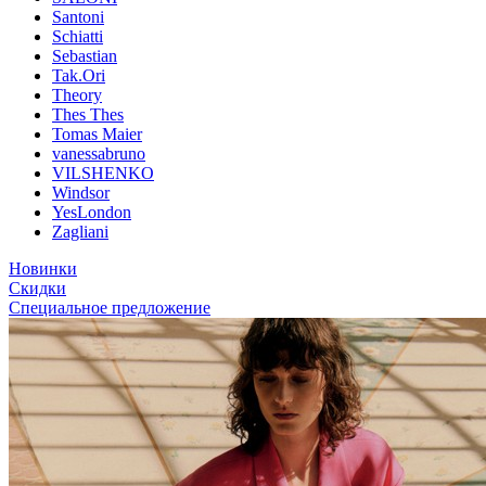
Santoni
Schiatti
Sebastian
Tak.Ori
Theory
Thes Thes
Tomas Maier
vanessabruno
VILSHENKO
Windsor
YesLondon
Zagliani
Новинки
Скидки
Специальное предложение