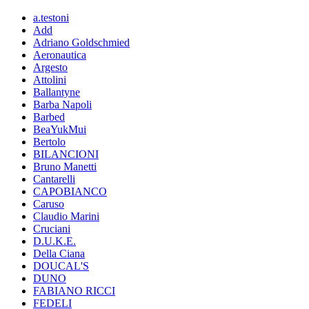
a.testoni
Add
Adriano Goldschmied
Aeronautica
Argesto
Attolini
Ballantyne
Barba Napoli
Barbed
BeaYukMui
Bertolo
BILANCIONI
Bruno Manetti
Cantarelli
CAPOBIANCO
Caruso
Claudio Marini
Cruciani
D.U.K.E.
Della Ciana
DOUCAL'S
DUNO
FABIANO RICCI
FEDELI