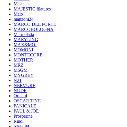
Ma'at
MAJESTIC filatures
Malo
manzoni24
MARCO DEL FORTE
MARCOBOLOGNA
Marmolada
MARYLING
MAX&MOI
MOMONI
MONTECORE
MOTHER
MRZ
MSGM
MYGREY
N21
NERVURE
NUDE
Orciani
OSCAR TIYE
PANICALE
PAUL & JOE
Prosperine
Rindi
SALONI