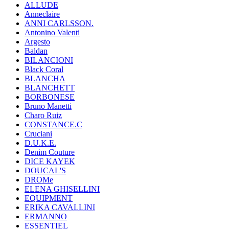
ALLUDE
Anneclaire
ANNI CARLSSON.
Antonino Valenti
Argesto
Baldan
BILANCIONI
Black Coral
BLANCHA
BLANCHETT
BORBONESE
Bruno Manetti
Charo Ruiz
CONSTANCE.C
Cruciani
D.U.K.E.
Denim Couture
DICE KAYEK
DOUCAL'S
DROMe
ELENA GHISELLINI
EQUIPMENT
ERIKA CAVALLINI
ERMANNO
ESSENTIEL