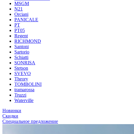
MSGM
N21
Orciani
PANICALE
PT
PT05
Regent
RICHMOND
Santoni
Sartorio
Schiatti
SONRISA
Stetson
SVEVO
Theory
TOMBOLINI
tramarossa
Truzzi
Waterville
Новинки
Скидки
Специальное предложение