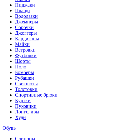
Пиджаки
Плащи
Водолазки
Джемперы
Сорочки
Джоггеры
Кардиганы
Майки
Ветровки
Футболки
Шорты
Поло
Бомберы
Рубашки
Свитшоты
Толстовки
Спортивные брюки
Куртки
Пуховики
Лонгсливы
Худи
Обувь
Слипоны