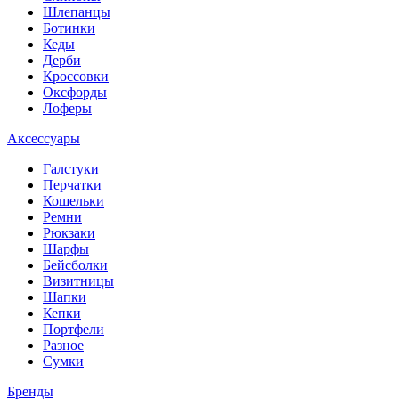
Шлепанцы
Ботинки
Кеды
Дерби
Кроссовки
Оксфорды
Лоферы
Аксессуары
Галстуки
Перчатки
Кошельки
Ремни
Рюкзаки
Шарфы
Бейсболки
Визитницы
Шапки
Кепки
Портфели
Разное
Сумки
Бренды