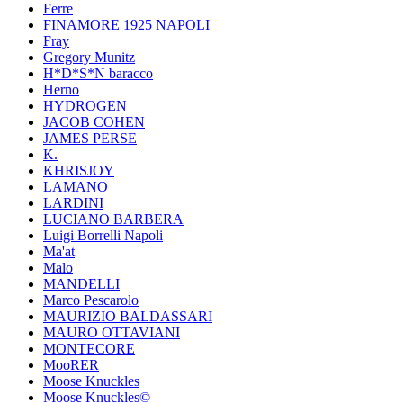
Ferre
FINAMORE 1925 NAPOLI
Fray
Gregory Munitz
H*D*S*N baracco
Herno
HYDROGEN
JACOB COHEN
JAMES PERSE
K.
KHRISJOY
LAMANO
LARDINI
LUCIANO BARBERA
Luigi Borrelli Napoli
Ma'at
Malo
MANDELLI
Marco Pescarolo
MAURIZIO BALDASSARI
MAURO OTTAVIANI
MONTECORE
MooRER
Moose Knuckles
Moose Knuckles©️