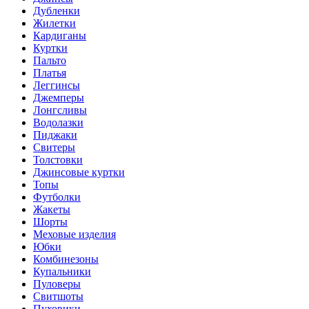
Дубленки
Жилетки
Кардиганы
Куртки
Пальто
Платья
Леггинсы
Джемперы
Лонгсливы
Водолазки
Пиджаки
Свитеры
Толстовки
Джинсовые куртки
Топы
Футболки
Жакеты
Шорты
Меховые изделия
Юбки
Комбинезоны
Купальники
Пуловеры
Свитшоты
Пуховики