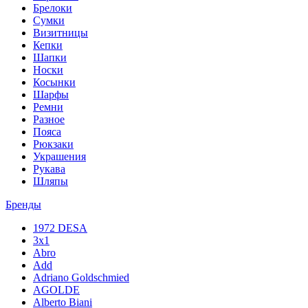
Брелоки
Сумки
Визитницы
Кепки
Шапки
Носки
Косынки
Шарфы
Ремни
Разное
Пояса
Рюкзаки
Украшения
Рукава
Шляпы
Бренды
1972 DESA
3x1
Abro
Add
Adriano Goldschmied
AGOLDE
Alberto Biani