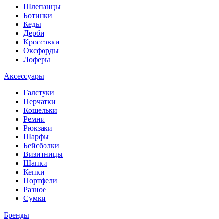
Шлепанцы
Ботинки
Кеды
Дерби
Кроссовки
Оксфорды
Лоферы
Аксессуары
Галстуки
Перчатки
Кошельки
Ремни
Рюкзаки
Шарфы
Бейсболки
Визитницы
Шапки
Кепки
Портфели
Разное
Сумки
Бренды