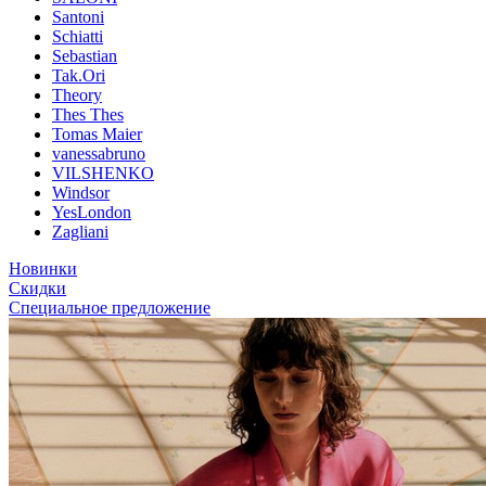
Santoni
Schiatti
Sebastian
Tak.Ori
Theory
Thes Thes
Tomas Maier
vanessabruno
VILSHENKO
Windsor
YesLondon
Zagliani
Новинки
Скидки
Специальное предложение