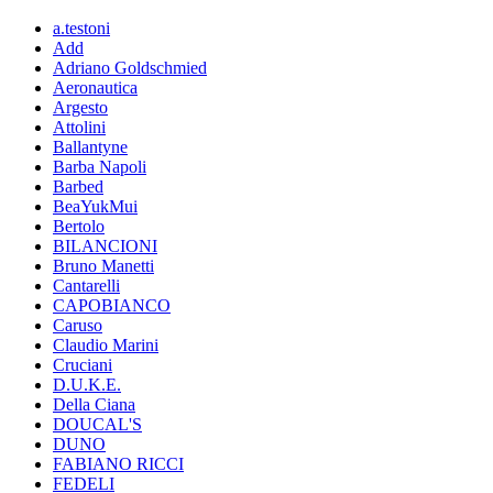
a.testoni
Add
Adriano Goldschmied
Aeronautica
Argesto
Attolini
Ballantyne
Barba Napoli
Barbed
BeaYukMui
Bertolo
BILANCIONI
Bruno Manetti
Cantarelli
CAPOBIANCO
Caruso
Claudio Marini
Cruciani
D.U.K.E.
Della Ciana
DOUCAL'S
DUNO
FABIANO RICCI
FEDELI