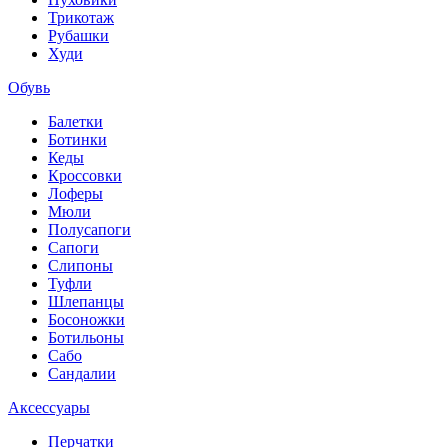
Трикотаж
Рубашки
Худи
Обувь
Балетки
Ботинки
Кеды
Кроссовки
Лоферы
Мюли
Полусапоги
Сапоги
Слипоны
Туфли
Шлепанцы
Босоножки
Ботильоны
Сабо
Сандалии
Аксессуары
Перчатки