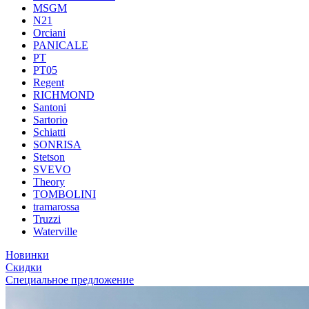
MSGM
N21
Orciani
PANICALE
PT
PT05
Regent
RICHMOND
Santoni
Sartorio
Schiatti
SONRISA
Stetson
SVEVO
Theory
TOMBOLINI
tramarossa
Truzzi
Waterville
Новинки
Скидки
Специальное предложение