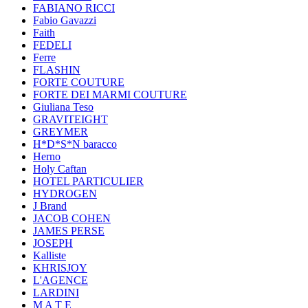
FABIANO RICCI
Fabio Gavazzi
Faith
FEDELI
Ferre
FLASHIN
FORTE COUTURE
FORTE DEI MARMI COUTURE
Giuliana Teso
GRAVITEIGHT
GREYMER
H*D*S*N baracco
Herno
Holy Caftan
HOTEL PARTICULIER
HYDROGEN
J Brand
JACOB COHEN
JAMES PERSE
JOSEPH
Kalliste
KHRISJOY
L'AGENCE
LARDINI
M A T E