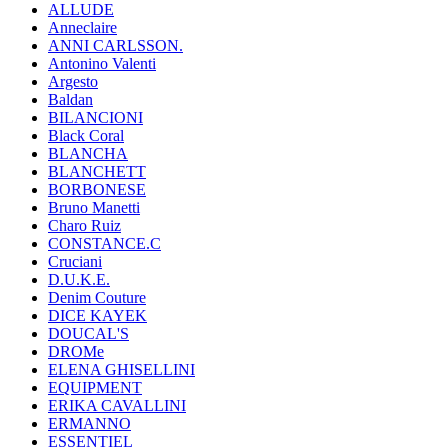
ALLUDE
Anneclaire
ANNI CARLSSON.
Antonino Valenti
Argesto
Baldan
BILANCIONI
Black Coral
BLANCHA
BLANCHETT
BORBONESE
Bruno Manetti
Charo Ruiz
CONSTANCE.C
Cruciani
D.U.K.E.
Denim Couture
DICE KAYEK
DOUCAL'S
DROMe
ELENA GHISELLINI
EQUIPMENT
ERIKA CAVALLINI
ERMANNO
ESSENTIEL