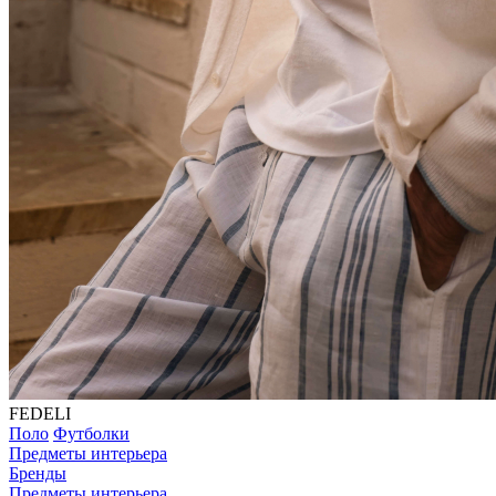
FEDELI
Поло
Футболки
Предметы интерьера
Бренды
Предметы интерьера