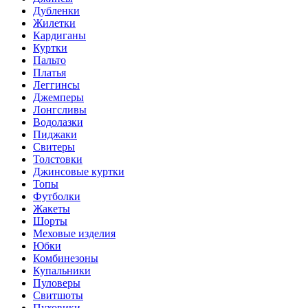
Дубленки
Жилетки
Кардиганы
Куртки
Пальто
Платья
Леггинсы
Джемперы
Лонгсливы
Водолазки
Пиджаки
Свитеры
Толстовки
Джинсовые куртки
Топы
Футболки
Жакеты
Шорты
Меховые изделия
Юбки
Комбинезоны
Купальники
Пуловеры
Свитшоты
Пуховики