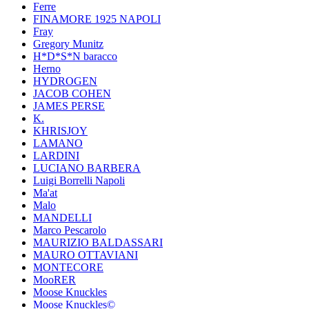
Ferre
FINAMORE 1925 NAPOLI
Fray
Gregory Munitz
H*D*S*N baracco
Herno
HYDROGEN
JACOB COHEN
JAMES PERSE
K.
KHRISJOY
LAMANO
LARDINI
LUCIANO BARBERA
Luigi Borrelli Napoli
Ma'at
Malo
MANDELLI
Marco Pescarolo
MAURIZIO BALDASSARI
MAURO OTTAVIANI
MONTECORE
MooRER
Moose Knuckles
Moose Knuckles©️