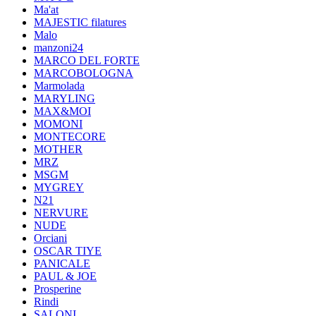
Ma'at
MAJESTIC filatures
Malo
manzoni24
MARCO DEL FORTE
MARCOBOLOGNA
Marmolada
MARYLING
MAX&MOI
MOMONI
MONTECORE
MOTHER
MRZ
MSGM
MYGREY
N21
NERVURE
NUDE
Orciani
OSCAR TIYE
PANICALE
PAUL & JOE
Prosperine
Rindi
SALONI