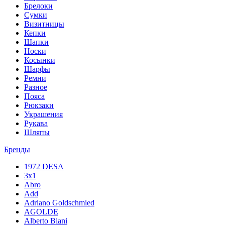
Брелоки
Сумки
Визитницы
Кепки
Шапки
Носки
Косынки
Шарфы
Ремни
Разное
Пояса
Рюкзаки
Украшения
Рукава
Шляпы
Бренды
1972 DESA
3x1
Abro
Add
Adriano Goldschmied
AGOLDE
Alberto Biani