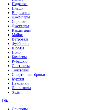
Пиджаки
Плащи
Водолазки
Джемперы
Сорочки
Джоггеры
Кардиганы
Майки
Ветровки
Футболки
Шорты
Поло
Бомберы
Рубашки
Свитшоты
Толстовки
Спортивные брюки
Куртки
Пуховики
Лонгсливы
Худи
Обувь
Слипоны