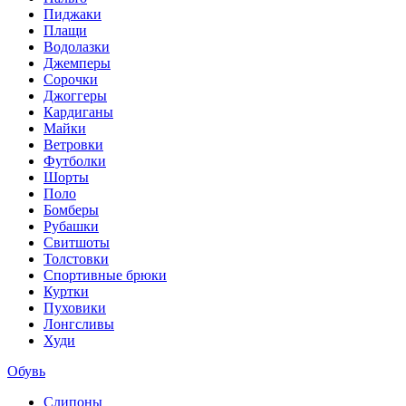
Пиджаки
Плащи
Водолазки
Джемперы
Сорочки
Джоггеры
Кардиганы
Майки
Ветровки
Футболки
Шорты
Поло
Бомберы
Рубашки
Свитшоты
Толстовки
Спортивные брюки
Куртки
Пуховики
Лонгсливы
Худи
Обувь
Слипоны