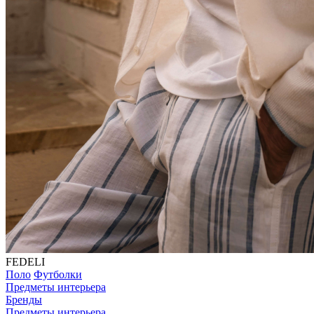
FEDELI
Поло
Футболки
Предметы интерьера
Бренды
Предметы интерьера