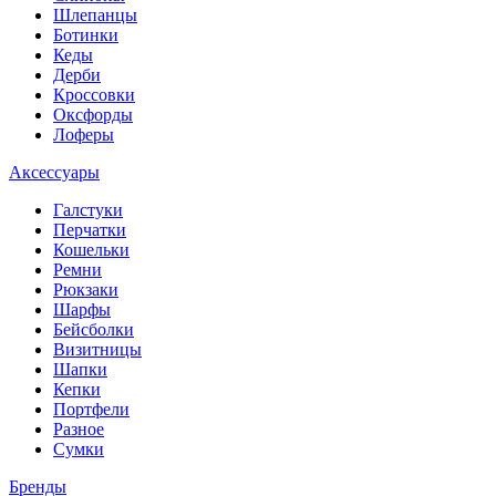
Шлепанцы
Ботинки
Кеды
Дерби
Кроссовки
Оксфорды
Лоферы
Аксессуары
Галстуки
Перчатки
Кошельки
Ремни
Рюкзаки
Шарфы
Бейсболки
Визитницы
Шапки
Кепки
Портфели
Разное
Сумки
Бренды