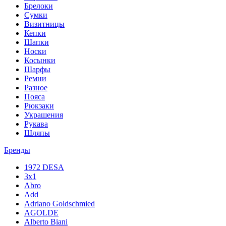
Брелоки
Сумки
Визитницы
Кепки
Шапки
Носки
Косынки
Шарфы
Ремни
Разное
Пояса
Рюкзаки
Украшения
Рукава
Шляпы
Бренды
1972 DESA
3x1
Abro
Add
Adriano Goldschmied
AGOLDE
Alberto Biani