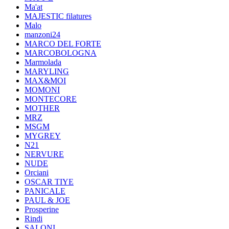
Ma'at
MAJESTIC filatures
Malo
manzoni24
MARCO DEL FORTE
MARCOBOLOGNA
Marmolada
MARYLING
MAX&MOI
MOMONI
MONTECORE
MOTHER
MRZ
MSGM
MYGREY
N21
NERVURE
NUDE
Orciani
OSCAR TIYE
PANICALE
PAUL & JOE
Prosperine
Rindi
SALONI