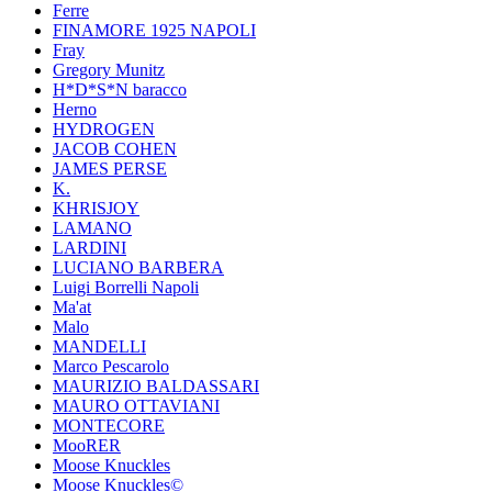
Ferre
FINAMORE 1925 NAPOLI
Fray
Gregory Munitz
H*D*S*N baracco
Herno
HYDROGEN
JACOB COHEN
JAMES PERSE
K.
KHRISJOY
LAMANO
LARDINI
LUCIANO BARBERA
Luigi Borrelli Napoli
Ma'at
Malo
MANDELLI
Marco Pescarolo
MAURIZIO BALDASSARI
MAURO OTTAVIANI
MONTECORE
MooRER
Moose Knuckles
Moose Knuckles©️