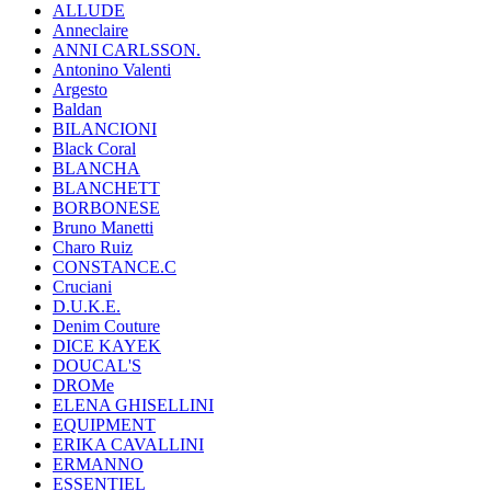
ALLUDE
Anneclaire
ANNI CARLSSON.
Antonino Valenti
Argesto
Baldan
BILANCIONI
Black Coral
BLANCHA
BLANCHETT
BORBONESE
Bruno Manetti
Charo Ruiz
CONSTANCE.C
Cruciani
D.U.K.E.
Denim Couture
DICE KAYEK
DOUCAL'S
DROMe
ELENA GHISELLINI
EQUIPMENT
ERIKA CAVALLINI
ERMANNO
ESSENTIEL