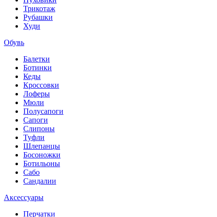
Трикотаж
Рубашки
Худи
Обувь
Балетки
Ботинки
Кеды
Кроссовки
Лоферы
Мюли
Полусапоги
Сапоги
Слипоны
Туфли
Шлепанцы
Босоножки
Ботильоны
Сабо
Сандалии
Аксессуары
Перчатки