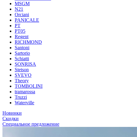
MSGM
N21
Orciani
PANICALE
PT
PT05
Regent
RICHMOND
Santoni
Sartorio
Schiatti
SONRISA
Stetson
SVEVO
Theory
TOMBOLINI
tramarossa
Truzzi
Waterville
Новинки
Скидки
Специальное предложение