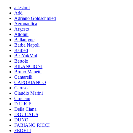
a.testoni
Add
Adriano Goldschmied
Aeronautica
Argesto
Attolini
Ballantyne
Barba Napoli
Barbed
BeaYukMui
Bertolo
BILANCIONI
Bruno Manetti
Cantarelli
CAPOBIANCO
Caruso
Claudio Marini
Cruciani
D.U.K.E.
Della Ciana
DOUCAL'S
DUNO
FABIANO RICCI
FEDELI