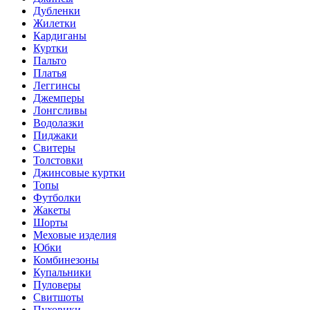
Дубленки
Жилетки
Кардиганы
Куртки
Пальто
Платья
Леггинсы
Джемперы
Лонгсливы
Водолазки
Пиджаки
Свитеры
Толстовки
Джинсовые куртки
Топы
Футболки
Жакеты
Шорты
Меховые изделия
Юбки
Комбинезоны
Купальники
Пуловеры
Свитшоты
Пуховики