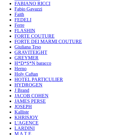
FABIANO RICCI
Fabio Gavazzi
Faith
FEDELI
Ferre
FLASHIN
FORTE COUTURE
FORTE DEI MARMI COUTURE
Giuliana Teso
GRAVITEIGHT
GREYMER
H*D*S*N baracco
Herno
Holy Caftan
HOTEL PARTICULIER
HYDROGEN
J Brand
JACOB COHEN
JAMES PERSE
JOSEPH
Kalliste
KHRISJOY
L'AGENCE
LARDINI
M A T E