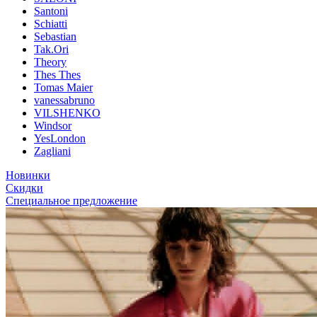
Santoni
Schiatti
Sebastian
Tak.Ori
Theory
Thes Thes
Tomas Maier
vanessabruno
VILSHENKO
Windsor
YesLondon
Zagliani
Новинки
Скидки
Специальное предложение