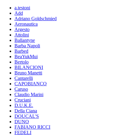
a.testoni
Add
Adriano Goldschmied
Aeronautica
Argesto
Attolini
Ballantyne
Barba Napoli
Barbed
BeaYukMui
Bertolo
BILANCIONI
Bruno Manetti
Cantarelli
CAPOBIANCO
Caruso
Claudio Marini
Cruciani
D.U.K.E.
Della Ciana
DOUCAL'S
DUNO
FABIANO RICCI
FEDELI