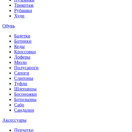
Трикотаж
Рубашки
Худи
Обувь
Балетки
Ботинки
Кеды
Кроссовки
Лоферы
Мюли
Полусапоги
Сапоги
Слипоны
Туфли
Шлепанцы
Босоножки
Ботильоны
Сабо
Сандалии
Аксессуары
Перчатки