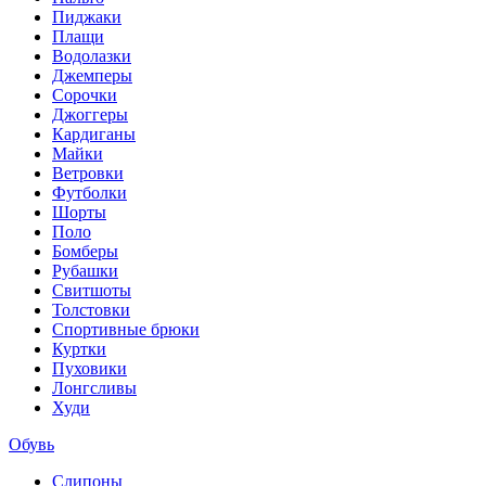
Пиджаки
Плащи
Водолазки
Джемперы
Сорочки
Джоггеры
Кардиганы
Майки
Ветровки
Футболки
Шорты
Поло
Бомберы
Рубашки
Свитшоты
Толстовки
Спортивные брюки
Куртки
Пуховики
Лонгсливы
Худи
Обувь
Слипоны