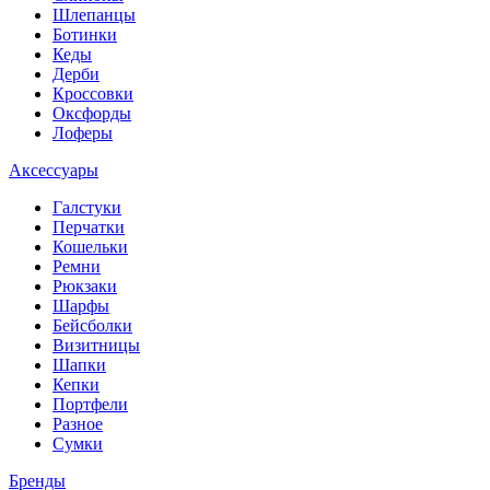
Шлепанцы
Ботинки
Кеды
Дерби
Кроссовки
Оксфорды
Лоферы
Аксессуары
Галстуки
Перчатки
Кошельки
Ремни
Рюкзаки
Шарфы
Бейсболки
Визитницы
Шапки
Кепки
Портфели
Разное
Сумки
Бренды