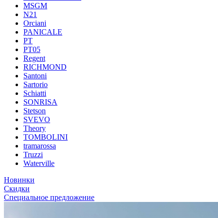
MSGM
N21
Orciani
PANICALE
PT
PT05
Regent
RICHMOND
Santoni
Sartorio
Schiatti
SONRISA
Stetson
SVEVO
Theory
TOMBOLINI
tramarossa
Truzzi
Waterville
Новинки
Скидки
Специальное предложение