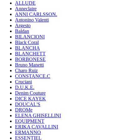
ALLUDE
Anneclaire
ANNI CARLSSON.
Antonino Valenti
Argesto
Baldan
BILANCIONI
Black Coral
BLANCHA
BLANCHETT
BORBONESE
Bruno Manetti
Charo Ruiz
CONSTANCE.C
Cruciani
D.U.K.E.
Denim Couture
DICE KAYEK
DOUCAL'S
DROMe
ELENA GHISELLINI
EQUIPMENT
ERIKA CAVALLINI
ERMANNO
ESSENTIEL