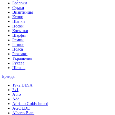
Брелоки
Сумки
Визитницы
Кепки
Шапки
Носки
Косынки
Шарфы
Ремни
Разное
Пояса
Рюкзаки
Украшения
Рукава
Шляпы
Бренды
1972 DESA
3x1
Abro
Add
Adriano Goldschmied
AGOLDE
Alberto Biani