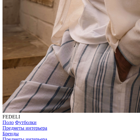
FEDELI
Поло
Футболки
Предметы интерьера
Бренды
Предметы интерьера