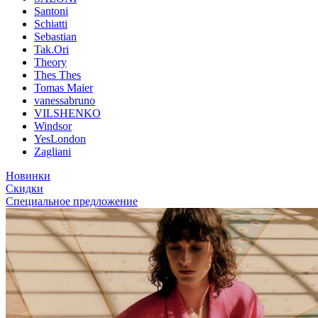
Santoni
Schiatti
Sebastian
Tak.Ori
Theory
Thes Thes
Tomas Maier
vanessabruno
VILSHENKO
Windsor
YesLondon
Zagliani
Новинки
Скидки
Специальное предложение