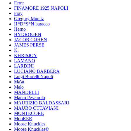
Ferre
FINAMORE 1925 NAPOLI
Fray
Gregory Munitz
H*D*S*N baracco
Herno
HYDROGEN
JACOB COHEN
JAMES PERSE
K.
KHRISJOY
LAMANO
LARDINI
LUCIANO BARBERA
Luigi Borrelli Napoli
Ma'at
Malo
MANDELLI
Marco Pescarolo
MAURIZIO BALDASSARI
MAURO OTTAVIANI
MONTECORE
MooRER
Moose Knuckles
Moose Knuckles©️