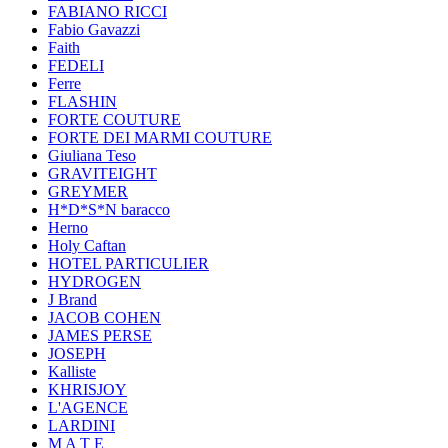
FABIANO RICCI
Fabio Gavazzi
Faith
FEDELI
Ferre
FLASHIN
FORTE COUTURE
FORTE DEI MARMI COUTURE
Giuliana Teso
GRAVITEIGHT
GREYMER
H*D*S*N baracco
Herno
Holy Caftan
HOTEL PARTICULIER
HYDROGEN
J Brand
JACOB COHEN
JAMES PERSE
JOSEPH
Kalliste
KHRISJOY
L'AGENCE
LARDINI
M A T E