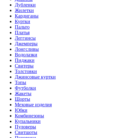
Дубленки
Жилетки
Кардиганы
Куртки
Пальто
Платья
Леггинсы
Джемперы
Лонгсливы
Водолазки
Пиджаки
Свитеры
Толстовки
Джинсовые куртки
Топы
Футболки
Жакеты
Шорты
Меховые изделия
Юбки
Комбинезоны
Купальники
Пуловеры
Свитшоты
Пуховики