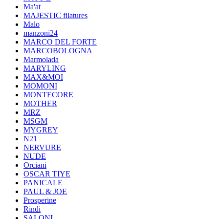
Ma'at
MAJESTIC filatures
Malo
manzoni24
MARCO DEL FORTE
MARCOBOLOGNA
Marmolada
MARYLING
MAX&MOI
MOMONI
MONTECORE
MOTHER
MRZ
MSGM
MYGREY
N21
NERVURE
NUDE
Orciani
OSCAR TIYE
PANICALE
PAUL & JOE
Prosperine
Rindi
SALONI