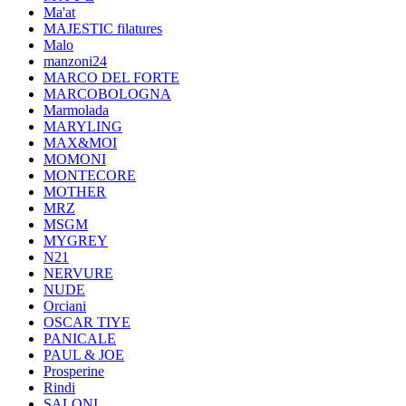
Ma'at
MAJESTIC filatures
Malo
manzoni24
MARCO DEL FORTE
MARCOBOLOGNA
Marmolada
MARYLING
MAX&MOI
MOMONI
MONTECORE
MOTHER
MRZ
MSGM
MYGREY
N21
NERVURE
NUDE
Orciani
OSCAR TIYE
PANICALE
PAUL & JOE
Prosperine
Rindi
SALONI