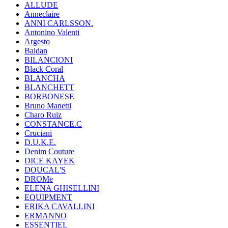
ALLUDE
Anneclaire
ANNI CARLSSON.
Antonino Valenti
Argesto
Baldan
BILANCIONI
Black Coral
BLANCHA
BLANCHETT
BORBONESE
Bruno Manetti
Charo Ruiz
CONSTANCE.C
Cruciani
D.U.K.E.
Denim Couture
DICE KAYEK
DOUCAL'S
DROMe
ELENA GHISELLINI
EQUIPMENT
ERIKA CAVALLINI
ERMANNO
ESSENTIEL