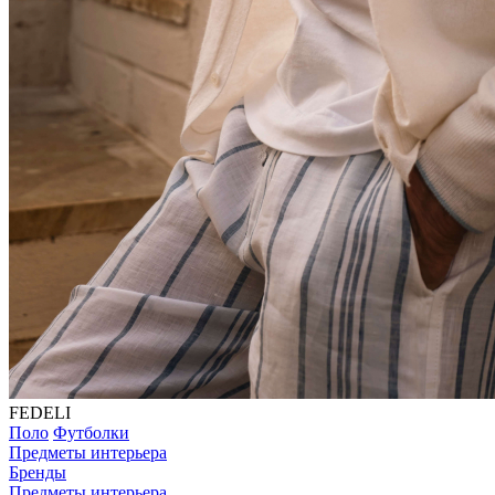
FEDELI
Поло
Футболки
Предметы интерьера
Бренды
Предметы интерьера