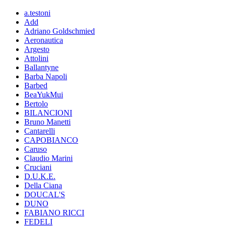
a.testoni
Add
Adriano Goldschmied
Aeronautica
Argesto
Attolini
Ballantyne
Barba Napoli
Barbed
BeaYukMui
Bertolo
BILANCIONI
Bruno Manetti
Cantarelli
CAPOBIANCO
Caruso
Claudio Marini
Cruciani
D.U.K.E.
Della Ciana
DOUCAL'S
DUNO
FABIANO RICCI
FEDELI