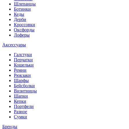
Шлепанцы
Ботинки
Кеды
Дерби
Кроссовки
Оксфорды
Лоферы
Аксессуары
Галстуки
Перчатки
Кошельки
Ремни
Рюкзаки
Шарфы
Бейсболки
Визитницы
Шапки
Кепки
Портфели
Разное
Сумки
Бренды