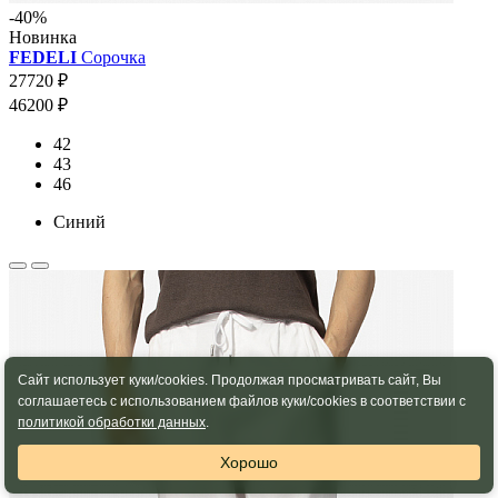
-40%
Новинка
FEDELI
Сорочка
27720 ₽
46200 ₽
42
43
46
Синий
Сайт использует куки/cookies. Продолжая просматривать сайт, Вы
соглашаетесь с использованием файлов куки/cookies в соответствии с
политикой обработки данных
.
Хорошо