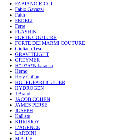
FABIANO RICCI
Fabio Gavazzi
Faith
FEDELI
Ferre
FLASHIN
FORTE COUTURE
FORTE DEI MARMI COUTURE
Giuliana Teso
GRAVITEIGHT
GREYMER
H*D*S*N baracco
Herno
Holy Caftan
HOTEL PARTICULIER
HYDROGEN
J Brand
JACOB COHEN
JAMES PERSE
JOSEPH
Kalliste
KHRISJOY
L'AGENCE
LARDINI
M A T E