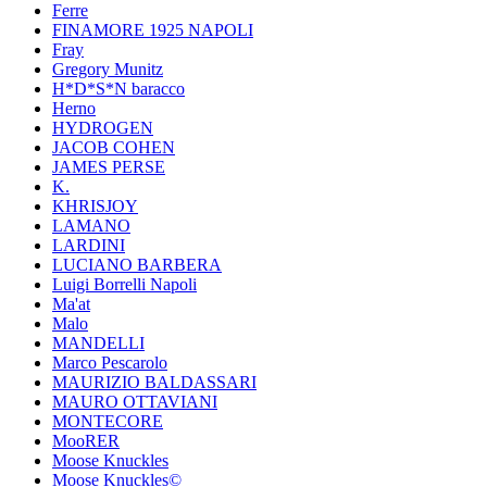
Ferre
FINAMORE 1925 NAPOLI
Fray
Gregory Munitz
H*D*S*N baracco
Herno
HYDROGEN
JACOB COHEN
JAMES PERSE
K.
KHRISJOY
LAMANO
LARDINI
LUCIANO BARBERA
Luigi Borrelli Napoli
Ma'at
Malo
MANDELLI
Marco Pescarolo
MAURIZIO BALDASSARI
MAURO OTTAVIANI
MONTECORE
MooRER
Moose Knuckles
Moose Knuckles©️