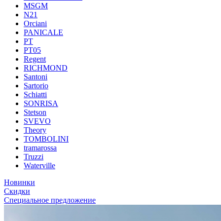
MSGM
N21
Orciani
PANICALE
PT
PT05
Regent
RICHMOND
Santoni
Sartorio
Schiatti
SONRISA
Stetson
SVEVO
Theory
TOMBOLINI
tramarossa
Truzzi
Waterville
Новинки
Скидки
Специальное предложение