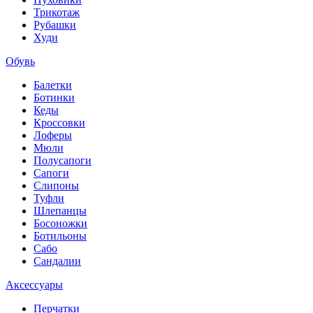
Трикотаж
Рубашки
Худи
Обувь
Балетки
Ботинки
Кеды
Кроссовки
Лоферы
Мюли
Полусапоги
Сапоги
Слипоны
Туфли
Шлепанцы
Босоножки
Ботильоны
Сабо
Сандалии
Аксессуары
Перчатки