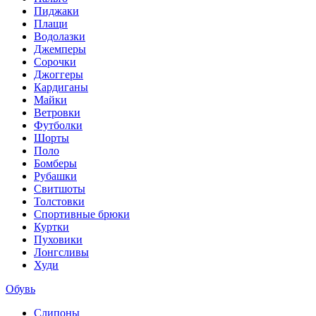
Пиджаки
Плащи
Водолазки
Джемперы
Сорочки
Джоггеры
Кардиганы
Майки
Ветровки
Футболки
Шорты
Поло
Бомберы
Рубашки
Свитшоты
Толстовки
Спортивные брюки
Куртки
Пуховики
Лонгсливы
Худи
Обувь
Слипоны