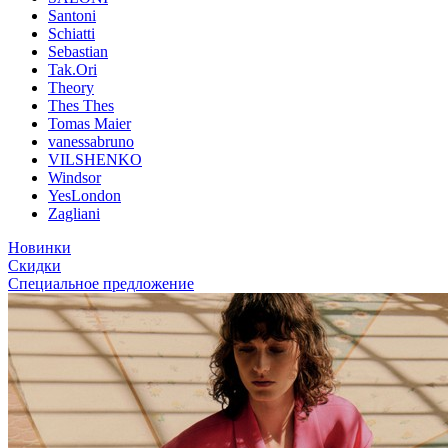
Santoni
Schiatti
Sebastian
Tak.Ori
Theory
Thes Thes
Tomas Maier
vanessabruno
VILSHENKO
Windsor
YesLondon
Zagliani
Новинки
Скидки
Специальное предложение