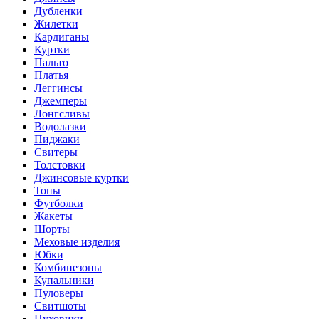
Дубленки
Жилетки
Кардиганы
Куртки
Пальто
Платья
Леггинсы
Джемперы
Лонгсливы
Водолазки
Пиджаки
Свитеры
Толстовки
Джинсовые куртки
Топы
Футболки
Жакеты
Шорты
Меховые изделия
Юбки
Комбинезоны
Купальники
Пуловеры
Свитшоты
Пуховики