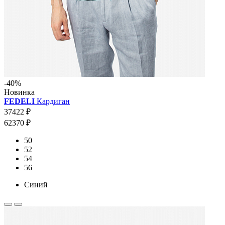
-40%
Новинка
FEDELI
Кардиган
37422 ₽
62370 ₽
50
52
54
56
Синий