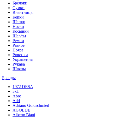
Брелоки
Сумки
Визитницы
Кепки
Шапки
Носки
Косынки
Шарфы
Ремни
Разное
Пояса
Рюкзаки
Украшения
Рукава
Шляпы
Бренды
1972 DESA
3x1
Abro
Add
Adriano Goldschmied
AGOLDE
Alberto Biani