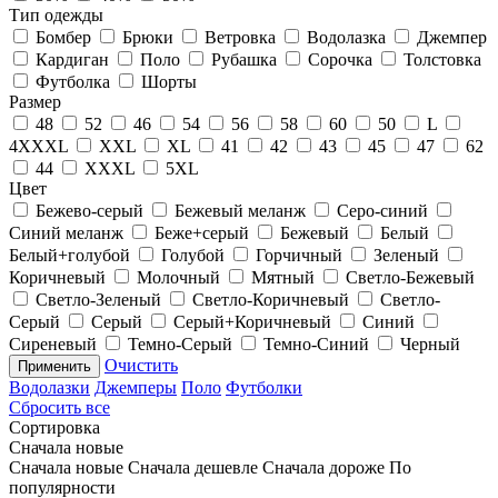
Тип одежды
Бомбер
Брюки
Ветровка
Водолазка
Джемпер
Кардиган
Поло
Рубашка
Сорочка
Толстовка
Футболка
Шорты
Размер
48
52
46
54
56
58
60
50
L
4XXXL
XXL
XL
41
42
43
45
47
62
44
XXXL
5XL
Цвет
Бежево-серый
Бежевый меланж
Серо-синий
Синий меланж
Беже+серый
Бежевый
Белый
Белый+голубой
Голубой
Горчичный
Зеленый
Коричневый
Молочный
Мятный
Светло-Бежевый
Светло-Зеленый
Светло-Коричневый
Светло-
Серый
Серый
Серый+Коричневый
Синий
Сиреневый
Темно-Серый
Темно-Синий
Черный
Очистить
Применить
Водолазки
Джемперы
Поло
Футболки
Сбросить все
Сортировка
Сначала новые
Сначала новые
Сначала дешевле
Сначала дороже
По
популярности