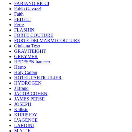
FABIANO RICCI
Fabio Gavazzi
Faith
FEDELI
Ferre
FLASHIN
FORTE COUTURE
FORTE DEI MARMI COUTURE
Giuliana Teso
GRAVITEIGHT
GREYMER
H*D*S*N baracco
Herno
Holy Caftan
HOTEL PARTICULIER
HYDROGEN
J Brand
JACOB COHEN
JAMES PERSE
JOSEPH
Kalliste
KHRISJOY
L'AGENCE
LARDINI
M A T E