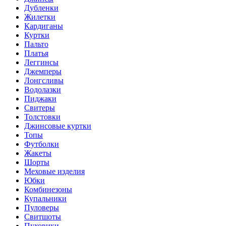
Дубленки
Жилетки
Кардиганы
Куртки
Пальто
Платья
Леггинсы
Джемперы
Лонгсливы
Водолазки
Пиджаки
Свитеры
Толстовки
Джинсовые куртки
Топы
Футболки
Жакеты
Шорты
Меховые изделия
Юбки
Комбинезоны
Купальники
Пуловеры
Свитшоты
Пуховики