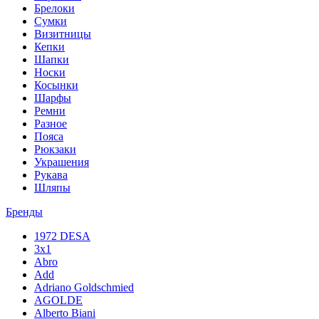
Брелоки
Сумки
Визитницы
Кепки
Шапки
Носки
Косынки
Шарфы
Ремни
Разное
Пояса
Рюкзаки
Украшения
Рукава
Шляпы
Бренды
1972 DESA
3x1
Abro
Add
Adriano Goldschmied
AGOLDE
Alberto Biani