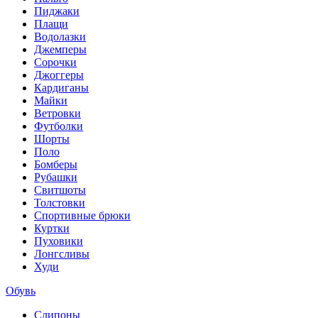
Пиджаки
Плащи
Водолазки
Джемперы
Сорочки
Джоггеры
Кардиганы
Майки
Ветровки
Футболки
Шорты
Поло
Бомберы
Рубашки
Свитшоты
Толстовки
Спортивные брюки
Куртки
Пуховики
Лонгсливы
Худи
Обувь
Слипоны