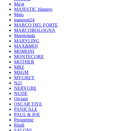
Ma'at
MAJESTIC filatures
Malo
manzoni24
MARCO DEL FORTE
MARCOBOLOGNA
Marmolada
MARYLING
MAX&MOI
MOMONI
MONTECORE
MOTHER
MRZ
MSGM
MYGREY
N21
NERVURE
NUDE
Orciani
OSCAR TIYE
PANICALE
PAUL & JOE
Prosperine
Rindi
SALONI