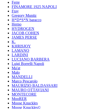
Ferre
FINAMORE 1925 NAPOLI
Fray
Gregory Munitz
H*D*S*N baracco
Herno
HYDROGEN
JACOB COHEN
JAMES PERSE
K.
KHRISJOY
LAMANO
LARDINI
LUCIANO BARBERA
Luigi Borrelli Napoli
Ma'at
Malo
MANDELLI
Marco Pescarolo
MAURIZIO BALDASSARI
MAURO OTTAVIANI
MONTECORE
MooRER
Moose Knuckles
Moose Knuckles©️