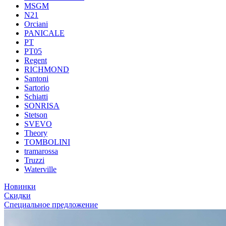
MSGM
N21
Orciani
PANICALE
PT
PT05
Regent
RICHMOND
Santoni
Sartorio
Schiatti
SONRISA
Stetson
SVEVO
Theory
TOMBOLINI
tramarossa
Truzzi
Waterville
Новинки
Скидки
Специальное предложение