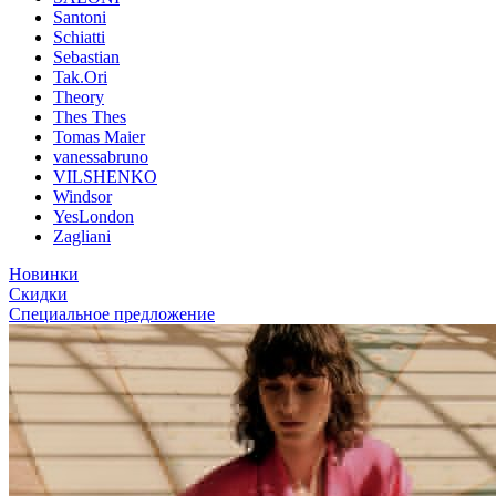
Santoni
Schiatti
Sebastian
Tak.Ori
Theory
Thes Thes
Tomas Maier
vanessabruno
VILSHENKO
Windsor
YesLondon
Zagliani
Новинки
Скидки
Специальное предложение