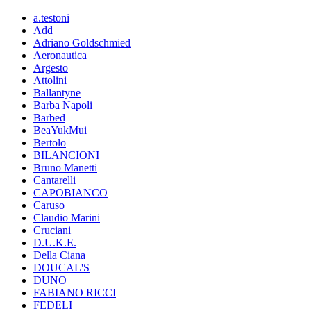
a.testoni
Add
Adriano Goldschmied
Aeronautica
Argesto
Attolini
Ballantyne
Barba Napoli
Barbed
BeaYukMui
Bertolo
BILANCIONI
Bruno Manetti
Cantarelli
CAPOBIANCO
Caruso
Claudio Marini
Cruciani
D.U.K.E.
Della Ciana
DOUCAL'S
DUNO
FABIANO RICCI
FEDELI