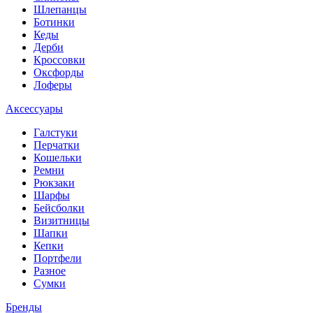
Шлепанцы
Ботинки
Кеды
Дерби
Кроссовки
Оксфорды
Лоферы
Аксессуары
Галстуки
Перчатки
Кошельки
Ремни
Рюкзаки
Шарфы
Бейсболки
Визитницы
Шапки
Кепки
Портфели
Разное
Сумки
Бренды