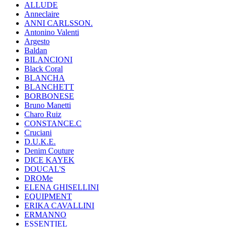
ALLUDE
Anneclaire
ANNI CARLSSON.
Antonino Valenti
Argesto
Baldan
BILANCIONI
Black Coral
BLANCHA
BLANCHETT
BORBONESE
Bruno Manetti
Charo Ruiz
CONSTANCE.C
Cruciani
D.U.K.E.
Denim Couture
DICE KAYEK
DOUCAL'S
DROMe
ELENA GHISELLINI
EQUIPMENT
ERIKA CAVALLINI
ERMANNO
ESSENTIEL