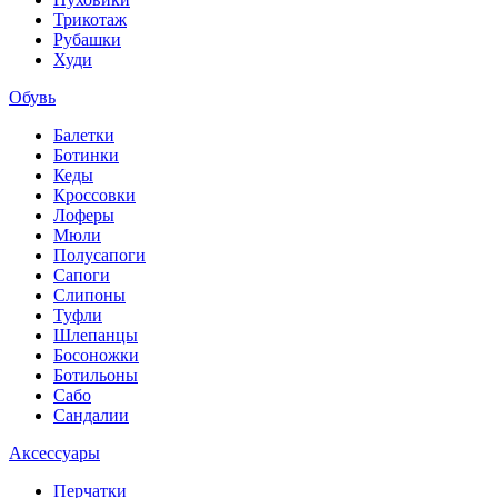
Трикотаж
Рубашки
Худи
Обувь
Балетки
Ботинки
Кеды
Кроссовки
Лоферы
Мюли
Полусапоги
Сапоги
Слипоны
Туфли
Шлепанцы
Босоножки
Ботильоны
Сабо
Сандалии
Аксессуары
Перчатки