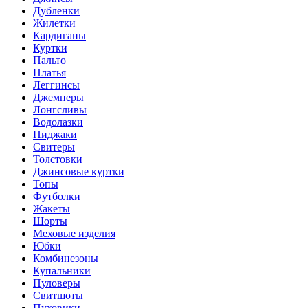
Дубленки
Жилетки
Кардиганы
Куртки
Пальто
Платья
Леггинсы
Джемперы
Лонгсливы
Водолазки
Пиджаки
Свитеры
Толстовки
Джинсовые куртки
Топы
Футболки
Жакеты
Шорты
Меховые изделия
Юбки
Комбинезоны
Купальники
Пуловеры
Свитшоты
Пуховики