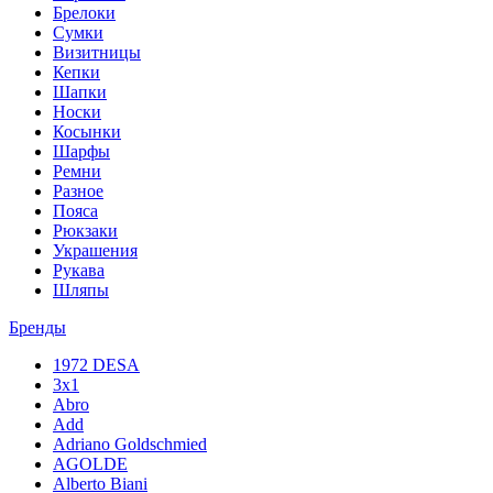
Брелоки
Сумки
Визитницы
Кепки
Шапки
Носки
Косынки
Шарфы
Ремни
Разное
Пояса
Рюкзаки
Украшения
Рукава
Шляпы
Бренды
1972 DESA
3x1
Abro
Add
Adriano Goldschmied
AGOLDE
Alberto Biani