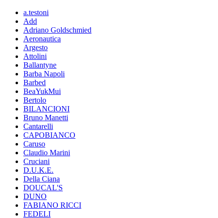
a.testoni
Add
Adriano Goldschmied
Aeronautica
Argesto
Attolini
Ballantyne
Barba Napoli
Barbed
BeaYukMui
Bertolo
BILANCIONI
Bruno Manetti
Cantarelli
CAPOBIANCO
Caruso
Claudio Marini
Cruciani
D.U.K.E.
Della Ciana
DOUCAL'S
DUNO
FABIANO RICCI
FEDELI