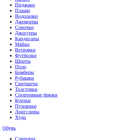
Пиджаки
Плащи
Водолазки
Джемперы
Сорочки
Джоггеры
Кардиганы
Майки
Ветровки
Футболки
Шорты
Поло
Бомберы
Рубашки
Свитшоты
Толстовки
Спортивные брюки
Куртки
Пуховики
Лонгсливы
Худи
Обувь
Слипоны