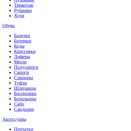
Трикотаж
Рубашки
Худи
Обувь
Балетки
Ботинки
Кеды
Кроссовки
Лоферы
Мюли
Полусапоги
Сапоги
Слипоны
Туфли
Шлепанцы
Босоножки
Ботильоны
Сабо
Сандалии
Аксессуары
Перчатки