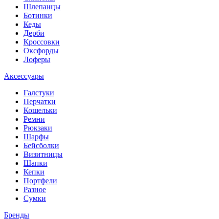
Шлепанцы
Ботинки
Кеды
Дерби
Кроссовки
Оксфорды
Лоферы
Аксессуары
Галстуки
Перчатки
Кошельки
Ремни
Рюкзаки
Шарфы
Бейсболки
Визитницы
Шапки
Кепки
Портфели
Разное
Сумки
Бренды