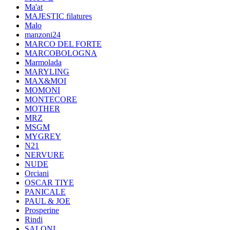
Ma'at
MAJESTIC filatures
Malo
manzoni24
MARCO DEL FORTE
MARCOBOLOGNA
Marmolada
MARYLING
MAX&MOI
MOMONI
MONTECORE
MOTHER
MRZ
MSGM
MYGREY
N21
NERVURE
NUDE
Orciani
OSCAR TIYE
PANICALE
PAUL & JOE
Prosperine
Rindi
SALONI