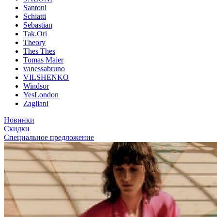
Santoni
Schiatti
Sebastian
Tak.Ori
Theory
Thes Thes
Tomas Maier
vanessabruno
VILSHENKO
Windsor
YesLondon
Zagliani
Новинки
Скидки
Специальное предложение