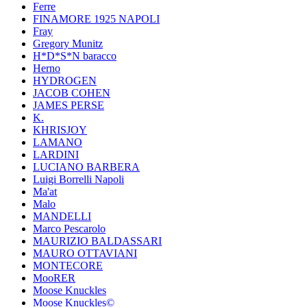
Ferre
FINAMORE 1925 NAPOLI
Fray
Gregory Munitz
H*D*S*N baracco
Herno
HYDROGEN
JACOB COHEN
JAMES PERSE
K.
KHRISJOY
LAMANO
LARDINI
LUCIANO BARBERA
Luigi Borrelli Napoli
Ma'at
Malo
MANDELLI
Marco Pescarolo
MAURIZIO BALDASSARI
MAURO OTTAVIANI
MONTECORE
MooRER
Moose Knuckles
Moose Knuckles©️