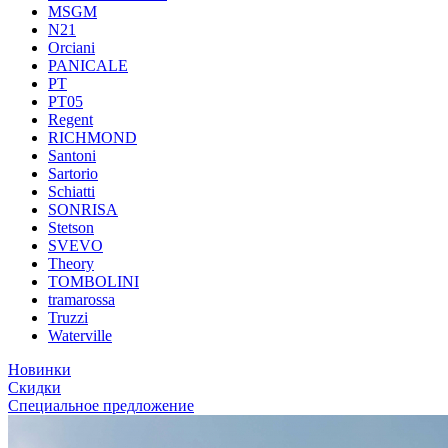
MSGM
N21
Orciani
PANICALE
PT
PT05
Regent
RICHMOND
Santoni
Sartorio
Schiatti
SONRISA
Stetson
SVEVO
Theory
TOMBOLINI
tramarossa
Truzzi
Waterville
Новинки
Скидки
Специальное предложение