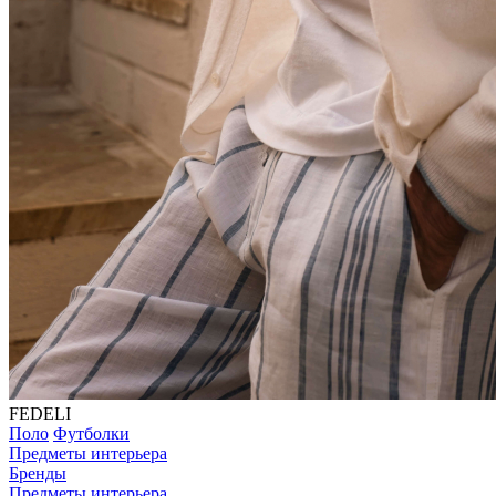
FEDELI
Поло
Футболки
Предметы интерьера
Бренды
Предметы интерьера