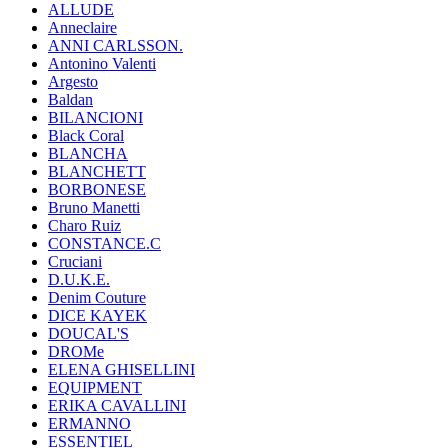
ALLUDE
Anneclaire
ANNI CARLSSON.
Antonino Valenti
Argesto
Baldan
BILANCIONI
Black Coral
BLANCHA
BLANCHETT
BORBONESE
Bruno Manetti
Charo Ruiz
CONSTANCE.C
Cruciani
D.U.K.E.
Denim Couture
DICE KAYEK
DOUCAL'S
DROMe
ELENA GHISELLINI
EQUIPMENT
ERIKA CAVALLINI
ERMANNO
ESSENTIEL