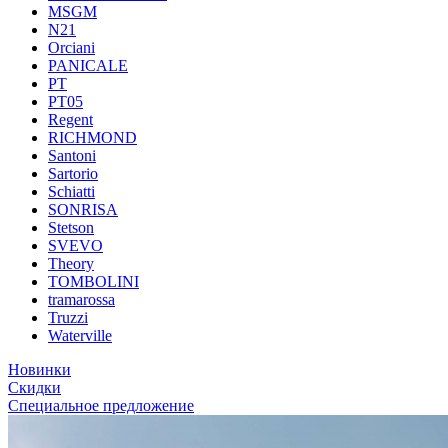
MSGM
N21
Orciani
PANICALE
PT
PT05
Regent
RICHMOND
Santoni
Sartorio
Schiatti
SONRISA
Stetson
SVEVO
Theory
TOMBOLINI
tramarossa
Truzzi
Waterville
Новинки
Скидки
Специальное предложение