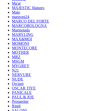
Ma'at
MAJESTIC filatures
Malo
manzoni24
MARCO DEL FORTE
MARCOBOLOGNA
Marmolada
MARYLING
MAX&MOI
MOMONI
MONTECORE
MOTHER
MRZ
MSGM
MYGREY
N21
NERVURE
NUDE
Orciani
OSCAR TIYE
PANICALE
PAUL & JOE
Prosperine
Rindi
SALONI