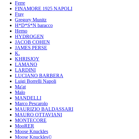
Ferre
FINAMORE 1925 NAPOLI
Fray
Gregory Munitz
H*D*S*N baracco
Herno
HYDROGEN
JACOB COHEN
JAMES PERSE
K.
KHRISJOY
LAMANO
LARDINI
LUCIANO BARBERA
Luigi Borrelli Napoli
Ma'at
Malo
MANDELLI
Marco Pescarolo
MAURIZIO BALDASSARI
MAURO OTTAVIANI
MONTECORE
MooRER
Moose Knuckles
Moose Knuckles©️