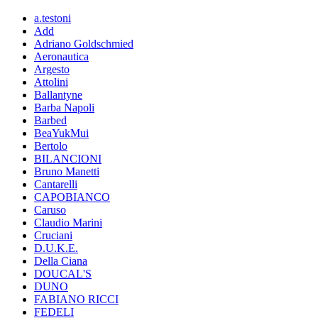
a.testoni
Add
Adriano Goldschmied
Aeronautica
Argesto
Attolini
Ballantyne
Barba Napoli
Barbed
BeaYukMui
Bertolo
BILANCIONI
Bruno Manetti
Cantarelli
CAPOBIANCO
Caruso
Claudio Marini
Cruciani
D.U.K.E.
Della Ciana
DOUCAL'S
DUNO
FABIANO RICCI
FEDELI