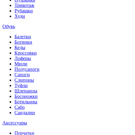
Трикотаж
Рубашки
Худи
Обувь
Балетки
Ботинки
Кеды
Кроссовки
Лоферы
Мюли
Полусапоги
Сапоги
Слипоны
Туфли
Шлепанцы
Босоножки
Ботильоны
Сабо
Сандалии
Аксессуары
Перчатки