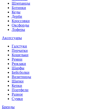
Шлепанцы
Ботинки
Кеды
Дерби
Кроссовки
Оксфорды
Лоферы
Аксессуары
Галстуки
Перчатки
Кошельки
Ремни
Рюкзаки
Шарфы
Бейсболки
Визитницы
Шапки
Кепки
Портфели
Разное
Сумки
Бренды