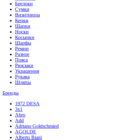
Брелоки
Сумки
Визитницы
Кепки
Шапки
Носки
Косынки
Шарфы
Ремни
Разное
Пояса
Рюкзаки
Украшения
Рукава
Шляпы
Бренды
1972 DESA
3x1
Abro
Add
Adriano Goldschmied
AGOLDE
Alberto Biani