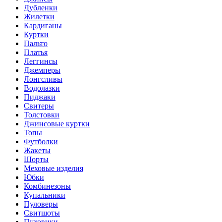
Дубленки
Жилетки
Кардиганы
Куртки
Пальто
Платья
Леггинсы
Джемперы
Лонгсливы
Водолазки
Пиджаки
Свитеры
Толстовки
Джинсовые куртки
Топы
Футболки
Жакеты
Шорты
Меховые изделия
Юбки
Комбинезоны
Купальники
Пуловеры
Свитшоты
Пуховики