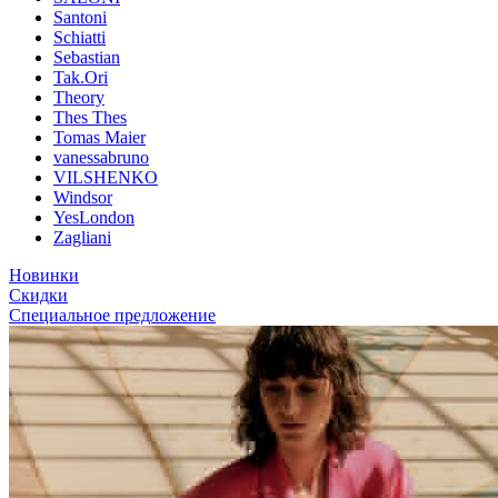
Santoni
Schiatti
Sebastian
Tak.Ori
Theory
Thes Thes
Tomas Maier
vanessabruno
VILSHENKO
Windsor
YesLondon
Zagliani
Новинки
Скидки
Специальное предложение