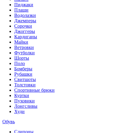
Пиджаки
Плащи
Водолазки
Джемперы
Сорочки
Джоггеры
Кардиганы
Майки
Ветровки
Футболки
Шорты
Поло
Бомберы
Рубашки
Свитшоты
Толстовки
Спортивные брюки
Куртки
Пуховики
Лонгсливы
Худи
Обувь
Слипоны