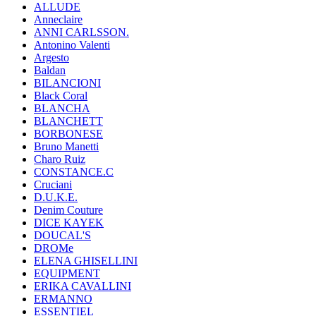
ALLUDE
Anneclaire
ANNI CARLSSON.
Antonino Valenti
Argesto
Baldan
BILANCIONI
Black Coral
BLANCHA
BLANCHETT
BORBONESE
Bruno Manetti
Charo Ruiz
CONSTANCE.C
Cruciani
D.U.K.E.
Denim Couture
DICE KAYEK
DOUCAL'S
DROMe
ELENA GHISELLINI
EQUIPMENT
ERIKA CAVALLINI
ERMANNO
ESSENTIEL