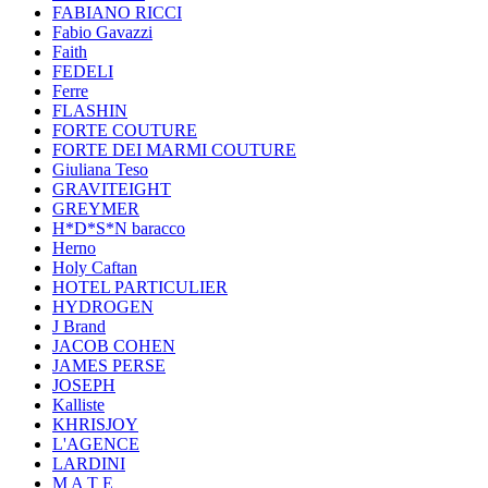
FABIANO RICCI
Fabio Gavazzi
Faith
FEDELI
Ferre
FLASHIN
FORTE COUTURE
FORTE DEI MARMI COUTURE
Giuliana Teso
GRAVITEIGHT
GREYMER
H*D*S*N baracco
Herno
Holy Caftan
HOTEL PARTICULIER
HYDROGEN
J Brand
JACOB COHEN
JAMES PERSE
JOSEPH
Kalliste
KHRISJOY
L'AGENCE
LARDINI
M A T E