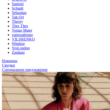
Santoni
Schiatti
Sebastian
Tak.Ori
Theory
Thes Thes
Tomas Maier
vanessabruno
VILSHENKO
Windsor
YesLondon
Zagliani
Новинки
Скидки
Специальное предложение