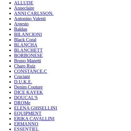
ALLUDE
Anneclaire
ANNI CARLSSON.
Antonino Valenti
Argesto
Baldan
BILANCIONI
Black Coral
BLANCHA
BLANCHETT
BORBONESE
Bruno Manetti
Charo Ruiz
CONSTANCE.C
Cruciani
D.U.K.E.
Denim Couture
DICE KAYEK
DOUCAL'S
DROMe
ELENA GHISELLINI
EQUIPMENT
ERIKA CAVALLINI
ERMANNO
ESSENTIEL