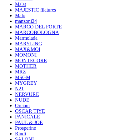
Ma'at
MAJESTIC filatures
Malo
manzoni24
MARCO DEL FORTE
MARCOBOLOGNA
Marmolada
MARYLING
MAX&MOI
MOMONI
MONTECORE
MOTHER
MRZ
MSGM
MYGREY
N21
NERVURE
NUDE
Orciani
OSCAR TIYE
PANICALE
PAUL & JOE
Prosperine
Rindi
SALONI