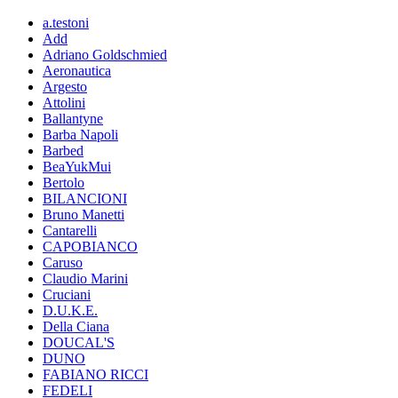
a.testoni
Add
Adriano Goldschmied
Aeronautica
Argesto
Attolini
Ballantyne
Barba Napoli
Barbed
BeaYukMui
Bertolo
BILANCIONI
Bruno Manetti
Cantarelli
CAPOBIANCO
Caruso
Claudio Marini
Cruciani
D.U.K.E.
Della Ciana
DOUCAL'S
DUNO
FABIANO RICCI
FEDELI