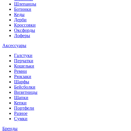
Шлепанцы
Ботинки
Кеды
Дерби
Кроссовки
Оксфорды
Лоферы
Аксессуары
Галстуки
Перчатки
Кошельки
Ремни
Рюкзаки
Шарфы
Бейсболки
Визитницы
Шапки
Кепки
Портфели
Разное
Сумки
Бренды