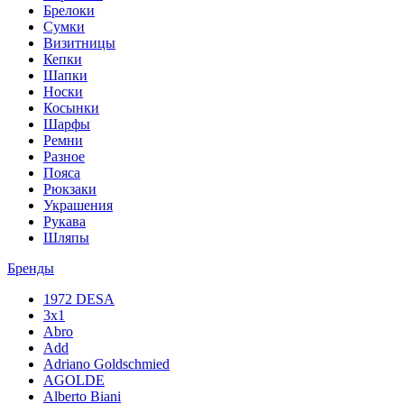
Брелоки
Сумки
Визитницы
Кепки
Шапки
Носки
Косынки
Шарфы
Ремни
Разное
Пояса
Рюкзаки
Украшения
Рукава
Шляпы
Бренды
1972 DESA
3x1
Abro
Add
Adriano Goldschmied
AGOLDE
Alberto Biani