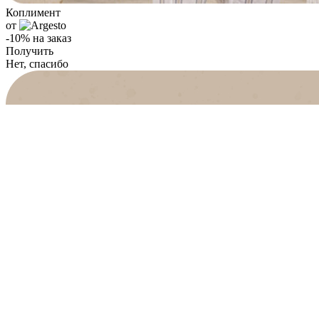
Коплимент
от
-10% на заказ
Получить
Нет, спасибо