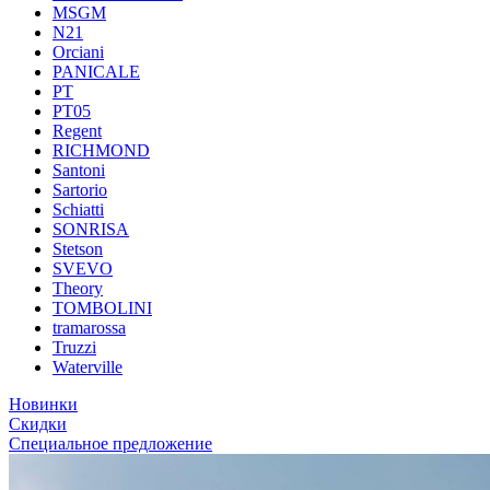
MSGM
N21
Orciani
PANICALE
PT
PT05
Regent
RICHMOND
Santoni
Sartorio
Schiatti
SONRISA
Stetson
SVEVO
Theory
TOMBOLINI
tramarossa
Truzzi
Waterville
Новинки
Скидки
Специальное предложение