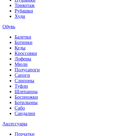
Трикотаж
Рубашки
Худи
Обувь
Балетки
Ботинки
Кеды
Кроссовки
Лоферы
Мюли
Полусапоги
Сапоги
Слипоны
Туфли
Шлепанцы
Босоножки
Ботильоны
Сабо
Сандалии
Аксессуары
Перчатки