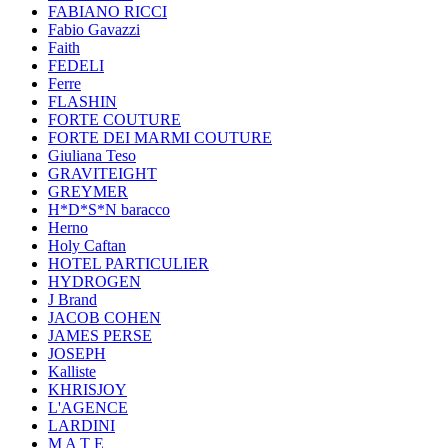
FABIANO RICCI
Fabio Gavazzi
Faith
FEDELI
Ferre
FLASHIN
FORTE COUTURE
FORTE DEI MARMI COUTURE
Giuliana Teso
GRAVITEIGHT
GREYMER
H*D*S*N baracco
Herno
Holy Caftan
HOTEL PARTICULIER
HYDROGEN
J Brand
JACOB COHEN
JAMES PERSE
JOSEPH
Kalliste
KHRISJOY
L'AGENCE
LARDINI
M A T E