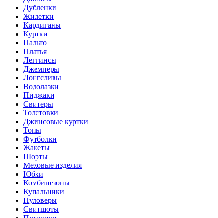
Дубленки
Жилетки
Кардиганы
Куртки
Пальто
Платья
Леггинсы
Джемперы
Лонгсливы
Водолазки
Пиджаки
Свитеры
Толстовки
Джинсовые куртки
Топы
Футболки
Жакеты
Шорты
Меховые изделия
Юбки
Комбинезоны
Купальники
Пуловеры
Свитшоты
Пуховики