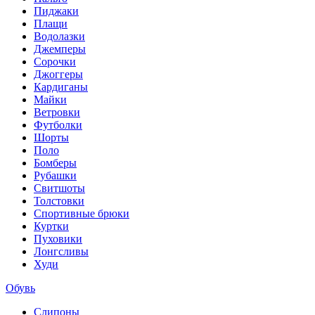
Пиджаки
Плащи
Водолазки
Джемперы
Сорочки
Джоггеры
Кардиганы
Майки
Ветровки
Футболки
Шорты
Поло
Бомберы
Рубашки
Свитшоты
Толстовки
Спортивные брюки
Куртки
Пуховики
Лонгсливы
Худи
Обувь
Слипоны