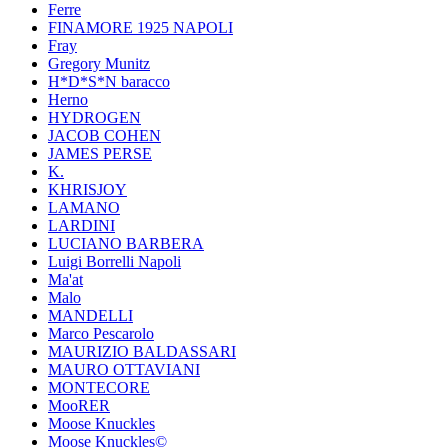
Ferre
FINAMORE 1925 NAPOLI
Fray
Gregory Munitz
H*D*S*N baracco
Herno
HYDROGEN
JACOB COHEN
JAMES PERSE
K.
KHRISJOY
LAMANO
LARDINI
LUCIANO BARBERA
Luigi Borrelli Napoli
Ma'at
Malo
MANDELLI
Marco Pescarolo
MAURIZIO BALDASSARI
MAURO OTTAVIANI
MONTECORE
MooRER
Moose Knuckles
Moose Knuckles©️