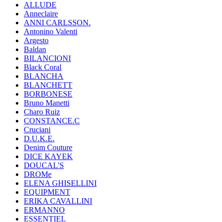
ALLUDE
Anneclaire
ANNI CARLSSON.
Antonino Valenti
Argesto
Baldan
BILANCIONI
Black Coral
BLANCHA
BLANCHETT
BORBONESE
Bruno Manetti
Charo Ruiz
CONSTANCE.C
Cruciani
D.U.K.E.
Denim Couture
DICE KAYEK
DOUCAL'S
DROMe
ELENA GHISELLINI
EQUIPMENT
ERIKA CAVALLINI
ERMANNO
ESSENTIEL