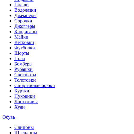
Плащи
Водолазки
Джемперы
Сорочки
Джоггеры
Кардиганы
Майки
Ветровки
Футболки
Шорты
Поло
Бомберы
Рубашки
Свитшоты
Толстовки
Спортивные брюки
Куртки
Пуховики
Лонгсливы
Худи
Обувь
Слипоны
Шлепанцы