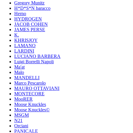
Gregory Munitz
H*D*S*N baracco
Herno
HYDROGEN
JACOB COHEN
JAMES PERSE
K.
KHRISJOY
LAMANO
LARDINI
LUCIANO BARBERA
Luigi Borrelli Napoli
Ma'at
Malo
MANDELLI
Marco Pescarolo
MAURO OTTAVIANI
MONTECORE
MooRER
Moose Knuckles
Moose Knuckles©️
MSGM
N21
Orciani
PANICALE