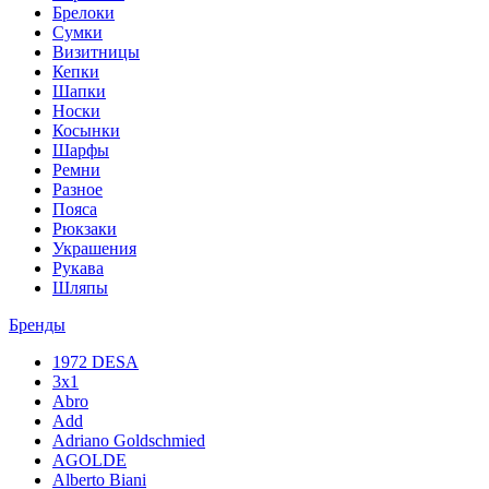
Брелоки
Сумки
Визитницы
Кепки
Шапки
Носки
Косынки
Шарфы
Ремни
Разное
Пояса
Рюкзаки
Украшения
Рукава
Шляпы
Бренды
1972 DESA
3x1
Abro
Add
Adriano Goldschmied
AGOLDE
Alberto Biani