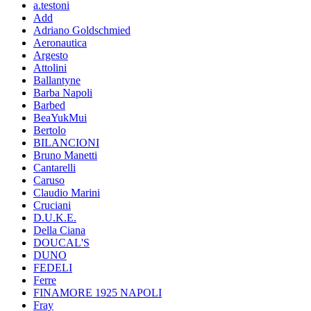
a.testoni
Add
Adriano Goldschmied
Aeronautica
Argesto
Attolini
Ballantyne
Barba Napoli
Barbed
BeaYukMui
Bertolo
BILANCIONI
Bruno Manetti
Cantarelli
Caruso
Claudio Marini
Cruciani
D.U.K.E.
Della Ciana
DOUCAL'S
DUNO
FEDELI
Ferre
FINAMORE 1925 NAPOLI
Fray