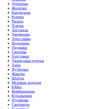
Дубленки
Жилетки
Кардиганы
Куртки
Пальто
Платья
Леггинсы
Джемперы
Лонгсливы
Водолазки
Пиджаки
Свитеры
Толстовки
Джинсовые куртки
Топы
Футболки
Жакеты
Шорты
Меховые изделия
Юбки
Комбинезоны
Купальники
Пуловеры
Свитшоты
Пуховики