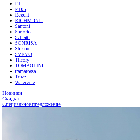
PT
PT05
Regent
RICHMOND
Santoni
Sartorio
Schiatti
SONRISA
Stetson
SVEVO
Theory
TOMBOLINI
tramarossa
Truzzi
Waterville
Новинки
Скидки
Специальное предложение