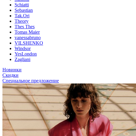
Schiatti
Sebastian
Tak.Ori
Theory
Thes Thes
Tomas Maier
vanessabruno
VILSHENKO
Windsor
YesLondon
Zagliani
Новинки
Скидки
Специальное предложение