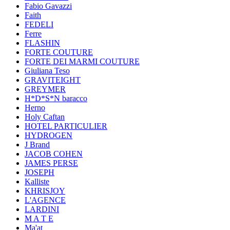
Fabio Gavazzi
Faith
FEDELI
Ferre
FLASHIN
FORTE COUTURE
FORTE DEI MARMI COUTURE
Giuliana Teso
GRAVITEIGHT
GREYMER
H*D*S*N baracco
Herno
Holy Caftan
HOTEL PARTICULIER
HYDROGEN
J Brand
JACOB COHEN
JAMES PERSE
JOSEPH
Kalliste
KHRISJOY
L'AGENCE
LARDINI
M A T E
Ma'at