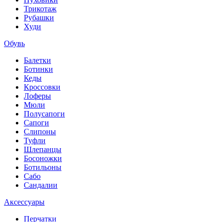
Трикотаж
Рубашки
Худи
Обувь
Балетки
Ботинки
Кеды
Кроссовки
Лоферы
Мюли
Полусапоги
Сапоги
Слипоны
Туфли
Шлепанцы
Босоножки
Ботильоны
Сабо
Сандалии
Аксессуары
Перчатки