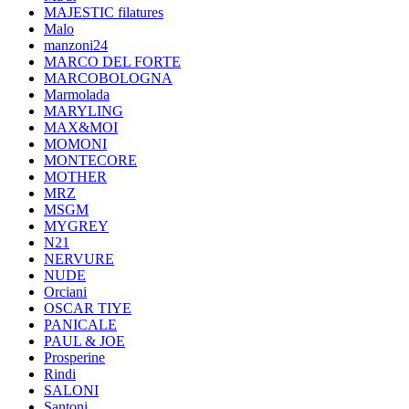
MAJESTIC filatures
Malo
manzoni24
MARCO DEL FORTE
MARCOBOLOGNA
Marmolada
MARYLING
MAX&MOI
MOMONI
MONTECORE
MOTHER
MRZ
MSGM
MYGREY
N21
NERVURE
NUDE
Orciani
OSCAR TIYE
PANICALE
PAUL & JOE
Prosperine
Rindi
SALONI
Santoni