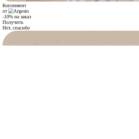
Коплимент
от
-10% на заказ
Получить
Нет, спасибо