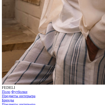
FEDELI
Поло
Футболки
Предметы интерьера
Бренды
Предметы интерьера