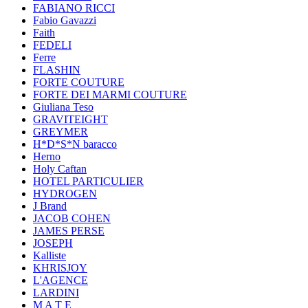
FABIANO RICCI
Fabio Gavazzi
Faith
FEDELI
Ferre
FLASHIN
FORTE COUTURE
FORTE DEI MARMI COUTURE
Giuliana Teso
GRAVITEIGHT
GREYMER
H*D*S*N baracco
Herno
Holy Caftan
HOTEL PARTICULIER
HYDROGEN
J Brand
JACOB COHEN
JAMES PERSE
JOSEPH
Kalliste
KHRISJOY
L'AGENCE
LARDINI
M A T E