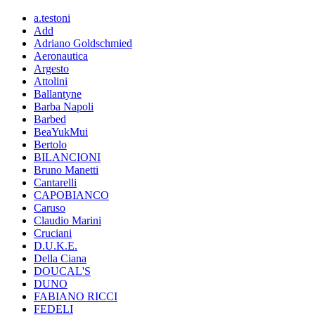
a.testoni
Add
Adriano Goldschmied
Aeronautica
Argesto
Attolini
Ballantyne
Barba Napoli
Barbed
BeaYukMui
Bertolo
BILANCIONI
Bruno Manetti
Cantarelli
CAPOBIANCO
Caruso
Claudio Marini
Cruciani
D.U.K.E.
Della Ciana
DOUCAL'S
DUNO
FABIANO RICCI
FEDELI