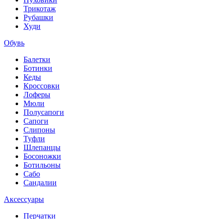
Трикотаж
Рубашки
Худи
Обувь
Балетки
Ботинки
Кеды
Кроссовки
Лоферы
Мюли
Полусапоги
Сапоги
Слипоны
Туфли
Шлепанцы
Босоножки
Ботильоны
Сабо
Сандалии
Аксессуары
Перчатки