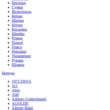
Брелоки
Сумки
Визитницы
Кепки
Шапки
Носки
Косынки
Шарфы
Ремни
Разное
Пояса
Рюкзаки
Украшения
Рукава
Шляпы
Бренды
1972 DESA
3x1
Abro
Add
Adriano Goldschmied
AGOLDE
Alberto Biani