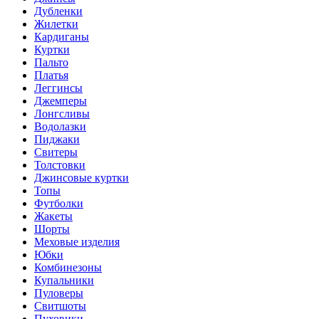
Дубленки
Жилетки
Кардиганы
Куртки
Пальто
Платья
Леггинсы
Джемперы
Лонгсливы
Водолазки
Пиджаки
Свитеры
Толстовки
Джинсовые куртки
Топы
Футболки
Жакеты
Шорты
Меховые изделия
Юбки
Комбинезоны
Купальники
Пуловеры
Свитшоты
Пуховики