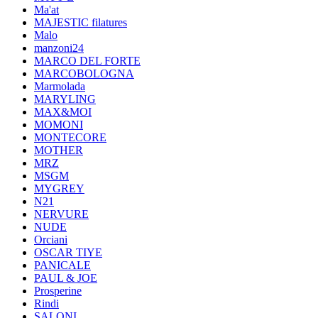
Ma'at
MAJESTIC filatures
Malo
manzoni24
MARCO DEL FORTE
MARCOBOLOGNA
Marmolada
MARYLING
MAX&MOI
MOMONI
MONTECORE
MOTHER
MRZ
MSGM
MYGREY
N21
NERVURE
NUDE
Orciani
OSCAR TIYE
PANICALE
PAUL & JOE
Prosperine
Rindi
SALONI