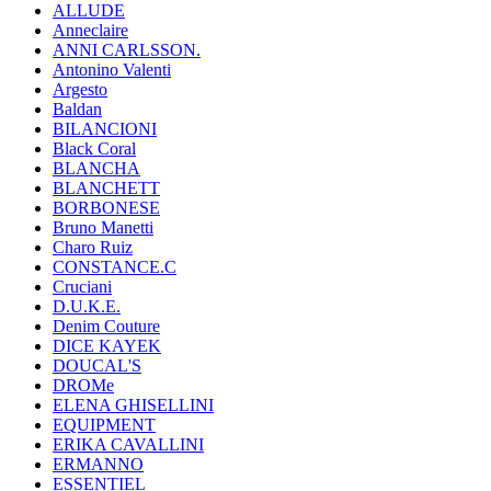
ALLUDE
Anneclaire
ANNI CARLSSON.
Antonino Valenti
Argesto
Baldan
BILANCIONI
Black Coral
BLANCHA
BLANCHETT
BORBONESE
Bruno Manetti
Charo Ruiz
CONSTANCE.C
Cruciani
D.U.K.E.
Denim Couture
DICE KAYEK
DOUCAL'S
DROMe
ELENA GHISELLINI
EQUIPMENT
ERIKA CAVALLINI
ERMANNO
ESSENTIEL