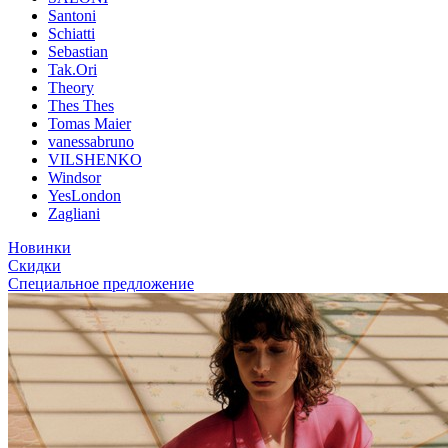
Santoni
Schiatti
Sebastian
Tak.Ori
Theory
Thes Thes
Tomas Maier
vanessabruno
VILSHENKO
Windsor
YesLondon
Zagliani
Новинки
Скидки
Специальное предложение