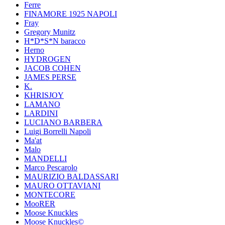
Ferre
FINAMORE 1925 NAPOLI
Fray
Gregory Munitz
H*D*S*N baracco
Herno
HYDROGEN
JACOB COHEN
JAMES PERSE
K.
KHRISJOY
LAMANO
LARDINI
LUCIANO BARBERA
Luigi Borrelli Napoli
Ma'at
Malo
MANDELLI
Marco Pescarolo
MAURIZIO BALDASSARI
MAURO OTTAVIANI
MONTECORE
MooRER
Moose Knuckles
Moose Knuckles©️