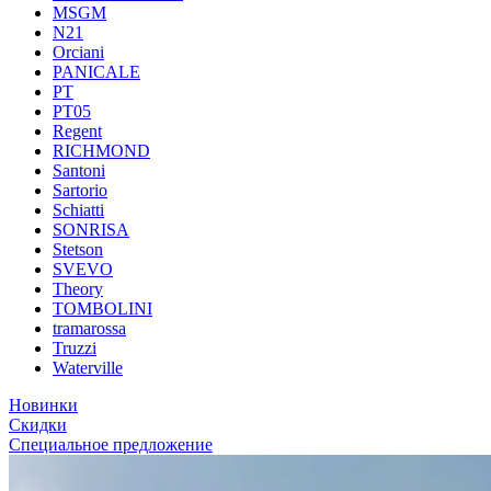
MSGM
N21
Orciani
PANICALE
PT
PT05
Regent
RICHMOND
Santoni
Sartorio
Schiatti
SONRISA
Stetson
SVEVO
Theory
TOMBOLINI
tramarossa
Truzzi
Waterville
Новинки
Скидки
Специальное предложение