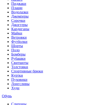
Пиджаки
Плащи
Водолазки
Джемперы
Сорочки
Джоггеры
Кардиганы
Майки
Ветровки
Футболки
Шорты
Поло
Бомберы
Рубашки
Свитшоты
Толстовки
Спортивные брюки
Куртки
Пуховики
Лонгсливы
Худи
Обувь
Слипоны