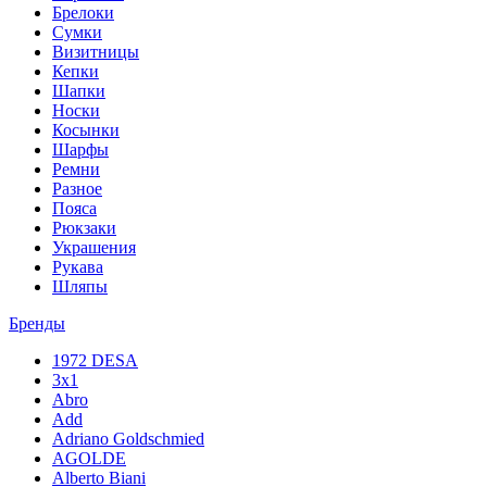
Брелоки
Сумки
Визитницы
Кепки
Шапки
Носки
Косынки
Шарфы
Ремни
Разное
Пояса
Рюкзаки
Украшения
Рукава
Шляпы
Бренды
1972 DESA
3x1
Abro
Add
Adriano Goldschmied
AGOLDE
Alberto Biani