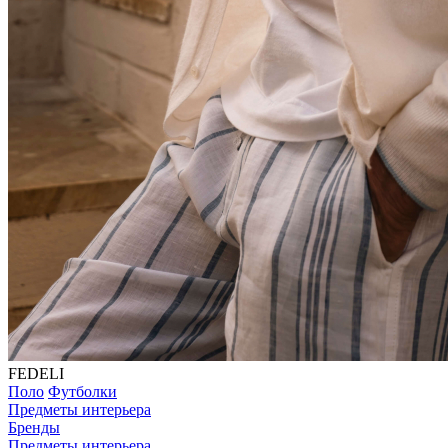
FEDELI
Поло
Футболки
Предметы интерьера
Бренды
Предметы интерьера