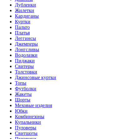
Дубленки
Жилетки
Кардиганы
Куртки
Пальто
Платья
Леггинсы
Джемперы
Лонгсливы
Водолазки
Пиджаки
Свитеры
Толстовки
Джинсовые куртки
Топы
Футболки
Жакеты
Шорты
Меховые изделия
Юбки
Комбинезоны
Купальники
Пуловеры
Свитшоты
Пуховики