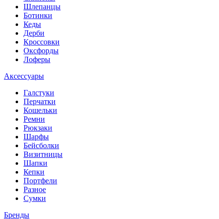
Шлепанцы
Ботинки
Кеды
Дерби
Кроссовки
Оксфорды
Лоферы
Аксессуары
Галстуки
Перчатки
Кошельки
Ремни
Рюкзаки
Шарфы
Бейсболки
Визитницы
Шапки
Кепки
Портфели
Разное
Сумки
Бренды