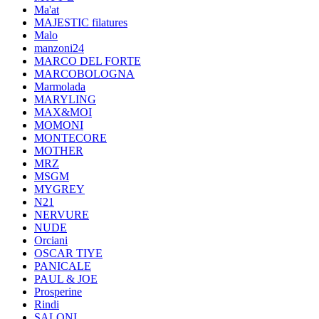
Ma'at
MAJESTIC filatures
Malo
manzoni24
MARCO DEL FORTE
MARCOBOLOGNA
Marmolada
MARYLING
MAX&MOI
MOMONI
MONTECORE
MOTHER
MRZ
MSGM
MYGREY
N21
NERVURE
NUDE
Orciani
OSCAR TIYE
PANICALE
PAUL & JOE
Prosperine
Rindi
SALONI