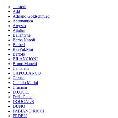
a.testoni
Add
Adriano Goldschmied
Aeronautica
Argesto
Attolini
Ballantyne
Barba Napoli
Barbed
BeaYukMui
Bertolo
BILANCIONI
Bruno Manetti
Cantarelli
CAPOBIANCO
Caruso
Claudio Marini
Cruciani
D.U.K.E.
Della Ciana
DOUCAL'S
DUNO
FABIANO RICCI
FEDELI