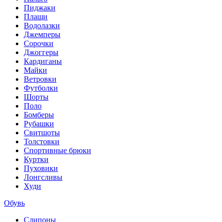
Пиджаки
Плащи
Водолазки
Джемперы
Сорочки
Джоггеры
Кардиганы
Майки
Ветровки
Футболки
Шорты
Поло
Бомберы
Рубашки
Свитшоты
Толстовки
Спортивные брюки
Куртки
Пуховики
Лонгсливы
Худи
Обувь
Слипоны