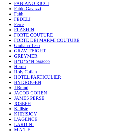
FABIANO RICCI
Fabio Gavazzi
Faith
FEDELI
Ferre
FLASHIN
FORTE COUTURE
FORTE DEI MARMI COUTURE
Giuliana Teso
GRAVITEIGHT
GREYMER
H*D*S*N baracco
Herno
Holy Caftan
HOTEL PARTICULIER
HYDROGEN
J Brand
JACOB COHEN
JAMES PERSE
JOSEPH
Kalliste
KHRISJOY
L'AGENCE
LARDINI
M A T E