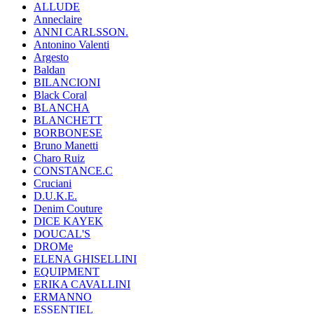
ALLUDE
Anneclaire
ANNI CARLSSON.
Antonino Valenti
Argesto
Baldan
BILANCIONI
Black Coral
BLANCHA
BLANCHETT
BORBONESE
Bruno Manetti
Charo Ruiz
CONSTANCE.C
Cruciani
D.U.K.E.
Denim Couture
DICE KAYEK
DOUCAL'S
DROMe
ELENA GHISELLINI
EQUIPMENT
ERIKA CAVALLINI
ERMANNO
ESSENTIEL