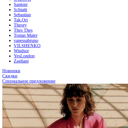
Santoni
Schiatti
Sebastian
Tak.Ori
Theory
Thes Thes
Tomas Maier
vanessabruno
VILSHENKO
Windsor
YesLondon
Zagliani
Новинки
Скидки
Специальное предложение