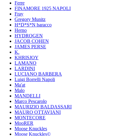
Ferre
FINAMORE 1925 NAPOLI
Fray
Gregory Munitz
H*D*S*N baracco
Herno
HYDROGEN
JACOB COHEN
JAMES PERSE
K.
KHRISJOY
LAMANO
LARDINI
LUCIANO BARBERA
Luigi Borrelli Napoli
Ma'at
Malo
MANDELLI
Marco Pescarolo
MAURIZIO BALDASSARI
MAURO OTTAVIANI
MONTECORE
MooRER
Moose Knuckles
Moose Knuckles©️