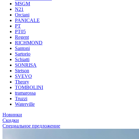
MSGM
N21
Orciani
PANICALE
PT
PT05
Regent
RICHMOND
Santoni
Sartorio
Schiatti
SONRISA
Stetson
SVEVO
Theory
TOMBOLINI
tramarossa
Truzzi
Waterville
Новинки
Скидки
Специальное предложение