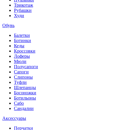
Трикотаж
Рубашки
Худи
Обувь
Балетки
Ботинки
Кеды
Кроссовки
Лоферы
Мюли
Полусапоги
Сапоги
Слипоны
Туфли
Шлепанцы
Босоножки
Ботильоны
Сабо
Сандалии
Аксессуары
Перчатки