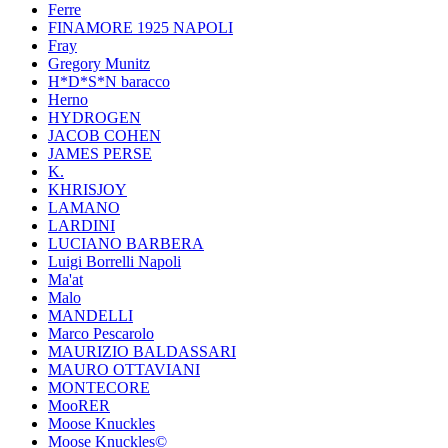
Ferre
FINAMORE 1925 NAPOLI
Fray
Gregory Munitz
H*D*S*N baracco
Herno
HYDROGEN
JACOB COHEN
JAMES PERSE
K.
KHRISJOY
LAMANO
LARDINI
LUCIANO BARBERA
Luigi Borrelli Napoli
Ma'at
Malo
MANDELLI
Marco Pescarolo
MAURIZIO BALDASSARI
MAURO OTTAVIANI
MONTECORE
MooRER
Moose Knuckles
Moose Knuckles©️