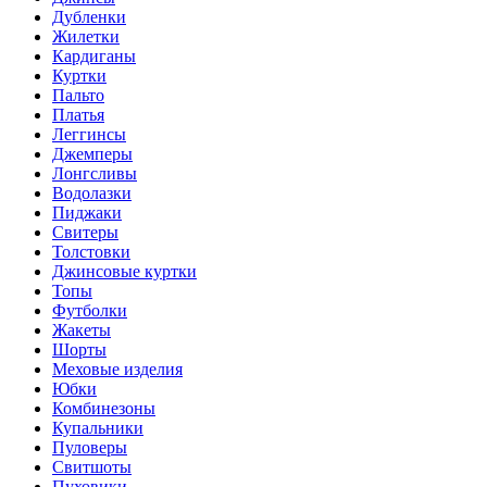
Дубленки
Жилетки
Кардиганы
Куртки
Пальто
Платья
Леггинсы
Джемперы
Лонгсливы
Водолазки
Пиджаки
Свитеры
Толстовки
Джинсовые куртки
Топы
Футболки
Жакеты
Шорты
Меховые изделия
Юбки
Комбинезоны
Купальники
Пуловеры
Свитшоты
Пуховики