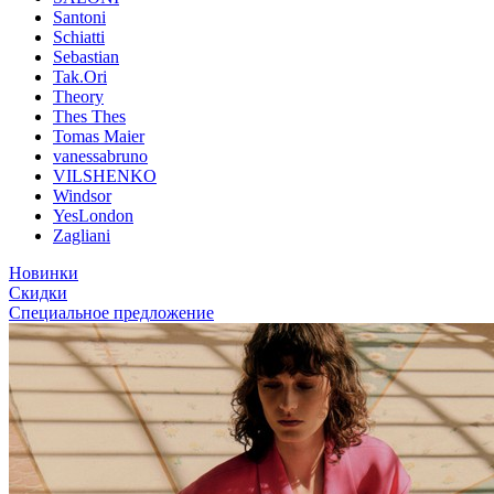
Santoni
Schiatti
Sebastian
Tak.Ori
Theory
Thes Thes
Tomas Maier
vanessabruno
VILSHENKO
Windsor
YesLondon
Zagliani
Новинки
Скидки
Специальное предложение