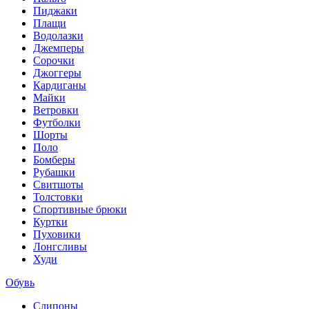
Пиджаки
Плащи
Водолазки
Джемперы
Сорочки
Джоггеры
Кардиганы
Майки
Ветровки
Футболки
Шорты
Поло
Бомберы
Рубашки
Свитшоты
Толстовки
Спортивные брюки
Куртки
Пуховики
Лонгсливы
Худи
Обувь
Слипоны