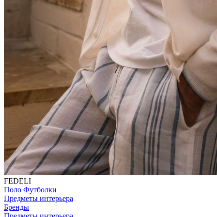
FEDELI
Поло
Футболки
Предметы интерьера
Бренды
Предметы интерьера