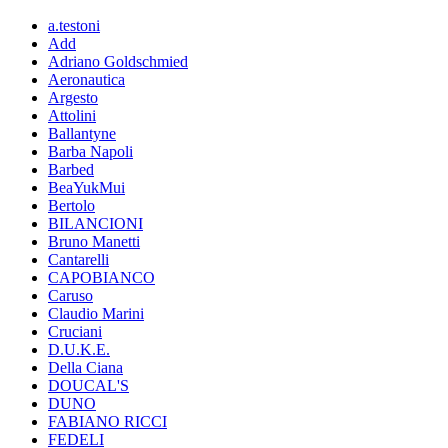
a.testoni
Add
Adriano Goldschmied
Aeronautica
Argesto
Attolini
Ballantyne
Barba Napoli
Barbed
BeaYukMui
Bertolo
BILANCIONI
Bruno Manetti
Cantarelli
CAPOBIANCO
Caruso
Claudio Marini
Cruciani
D.U.K.E.
Della Ciana
DOUCAL'S
DUNO
FABIANO RICCI
FEDELI