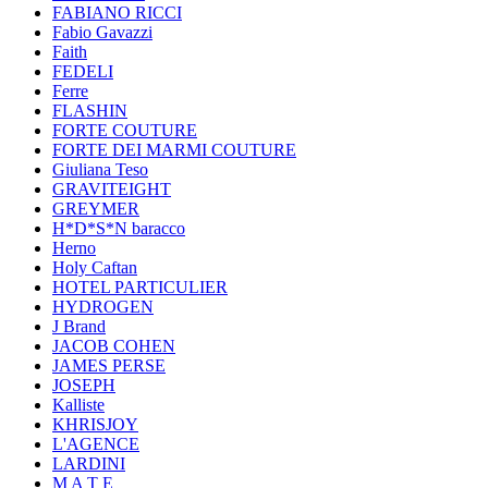
FABIANO RICCI
Fabio Gavazzi
Faith
FEDELI
Ferre
FLASHIN
FORTE COUTURE
FORTE DEI MARMI COUTURE
Giuliana Teso
GRAVITEIGHT
GREYMER
H*D*S*N baracco
Herno
Holy Caftan
HOTEL PARTICULIER
HYDROGEN
J Brand
JACOB COHEN
JAMES PERSE
JOSEPH
Kalliste
KHRISJOY
L'AGENCE
LARDINI
M A T E