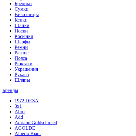
Брелоки
Сумки
Визитницы
Кепки
Шапки
Носки
Косынки
Шарфы
Ремни
Разное
Пояса
Рюкзаки
Украшения
Рукава
Шляпы
Бренды
1972 DESA
3x1
Abro
Add
Adriano Goldschmied
AGOLDE
Alberto Biani