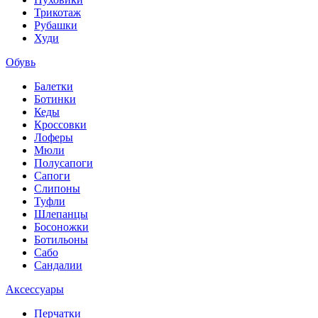
Трикотаж
Рубашки
Худи
Обувь
Балетки
Ботинки
Кеды
Кроссовки
Лоферы
Мюли
Полусапоги
Сапоги
Слипоны
Туфли
Шлепанцы
Босоножки
Ботильоны
Сабо
Сандалии
Аксессуары
Перчатки