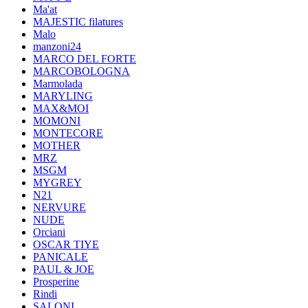
Ma'at
MAJESTIC filatures
Malo
manzoni24
MARCO DEL FORTE
MARCOBOLOGNA
Marmolada
MARYLING
MAX&MOI
MOMONI
MONTECORE
MOTHER
MRZ
MSGM
MYGREY
N21
NERVURE
NUDE
Orciani
OSCAR TIYE
PANICALE
PAUL & JOE
Prosperine
Rindi
SALONI