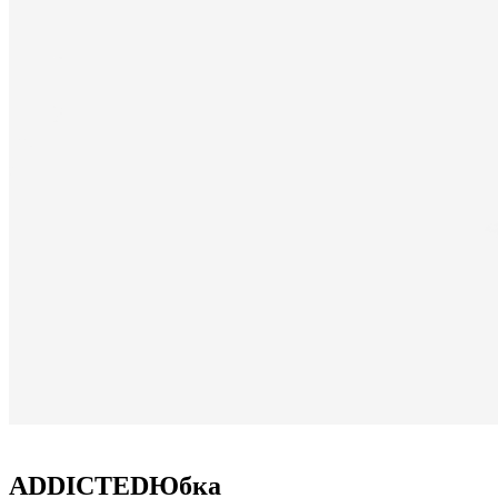
ADDICTEDЮбка