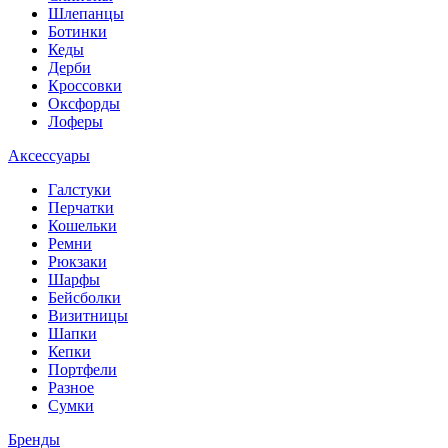
Шлепанцы
Ботинки
Кеды
Дерби
Кроссовки
Оксфорды
Лоферы
Аксессуары
Галстуки
Перчатки
Кошельки
Ремни
Рюкзаки
Шарфы
Бейсболки
Визитницы
Шапки
Кепки
Портфели
Разное
Сумки
Бренды