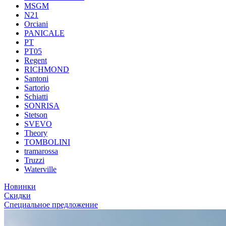
MSGM
N21
Orciani
PANICALE
PT
PT05
Regent
RICHMOND
Santoni
Sartorio
Schiatti
SONRISA
Stetson
SVEVO
Theory
TOMBOLINI
tramarossa
Truzzi
Waterville
Новинки
Скидки
Специальное предложение