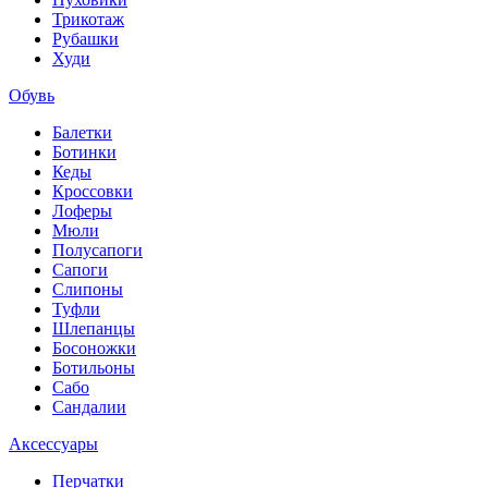
Трикотаж
Рубашки
Худи
Обувь
Балетки
Ботинки
Кеды
Кроссовки
Лоферы
Мюли
Полусапоги
Сапоги
Слипоны
Туфли
Шлепанцы
Босоножки
Ботильоны
Сабо
Сандалии
Аксессуары
Перчатки