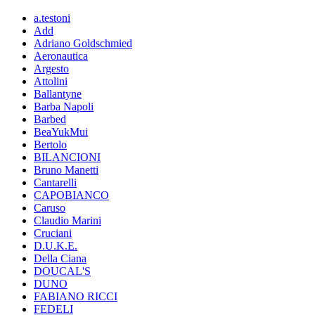
a.testoni
Add
Adriano Goldschmied
Aeronautica
Argesto
Attolini
Ballantyne
Barba Napoli
Barbed
BeaYukMui
Bertolo
BILANCIONI
Bruno Manetti
Cantarelli
CAPOBIANCO
Caruso
Claudio Marini
Cruciani
D.U.K.E.
Della Ciana
DOUCAL'S
DUNO
FABIANO RICCI
FEDELI