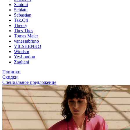
Santoni
Schiatti
Sebastian
Tak.Ori
Theory
Thes Thes
Tomas Maier
vanessabruno
VILSHENKO
Windsor
YesLondon
Zagliani
Новинки
Скидки
Специальное предложение