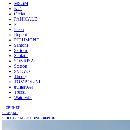
MSGM
N21
Orciani
PANICALE
PT
PT05
Regent
RICHMOND
Santoni
Sartorio
Schiatti
SONRISA
Stetson
SVEVO
Theory
TOMBOLINI
tramarossa
Truzzi
Waterville
Новинки
Скидки
Специальное предложение