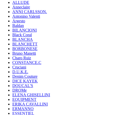
ALLUDE
Anneclaire
ANNI CARLSSON.
Antonino Valenti
Argesto
Baldan
BILANCIONI
Black Coral
BLANCHA
BLANCHETT
BORBONESE
Bruno Manetti
Charo Ruiz
CONSTANCE.C
Cruciani
D.U.K.E.
Denim Couture
DICE KAYEK
DOUCAL'S
DROMe
ELENA GHISELLINI
EQUIPMENT
ERIKA CAVALLINI
ERMANNO
ESSENTIEL