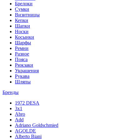
Брелоки
Сумки
Визитницы
Кепки
Шапки
Носки
Косынки
Шарфы
Ремни
Разное
Пояса
Рюкзаки
Украшения
Рукава
Шляпы
Бренды
1972 DESA
3x1
Abro
Add
Adriano Goldschmied
AGOLDE
Alberto Biani