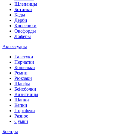
Шлепанцы
Ботинки
Кеды
Дерби
Кроссовки
Оксфорды
Лоферы
Аксессуары
Галстуки
Перчатки
Кошельки
Ремни
Рюкзаки
Шарфы
Бейсболки
Визитницы
Шапки
Кепки
Портфели
Разное
Сумки
Бренды