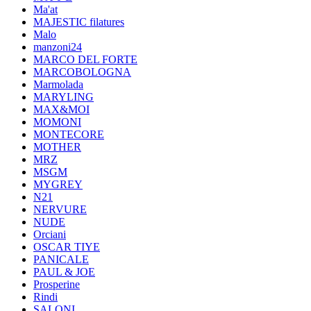
Ma'at
MAJESTIC filatures
Malo
manzoni24
MARCO DEL FORTE
MARCOBOLOGNA
Marmolada
MARYLING
MAX&MOI
MOMONI
MONTECORE
MOTHER
MRZ
MSGM
MYGREY
N21
NERVURE
NUDE
Orciani
OSCAR TIYE
PANICALE
PAUL & JOE
Prosperine
Rindi
SALONI