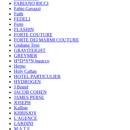
FABIANO RICCI
Fabio Gavazzi
Faith
FEDELI
Ferre
FLASHIN
FORTE COUTURE
FORTE DEI MARMI COUTURE
Giuliana Teso
GRAVITEIGHT
GREYMER
H*D*S*N baracco
Herno
Holy Caftan
HOTEL PARTICULIER
HYDROGEN
J Brand
JACOB COHEN
JAMES PERSE
JOSEPH
Kalliste
KHRISJOY
L'AGENCE
LARDINI
M A T E