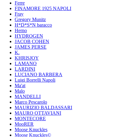
Ferre
FINAMORE 1925 NAPOLI
Fray
Gregory Munitz
H*D*S*N baracco
Herno
HYDROGEN
JACOB COHEN
JAMES PERSE
K.
KHRISJOY
LAMANO
LARDINI
LUCIANO BARBERA
Luigi Borrelli Napoli
Ma'at
Malo
MANDELLI
Marco Pescarolo
MAURIZIO BALDASSARI
MAURO OTTAVIANI
MONTECORE
MooRER
Moose Knuckles
Moose Knuckles©️