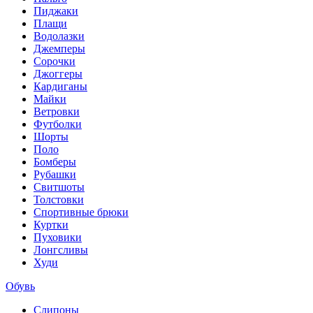
Пиджаки
Плащи
Водолазки
Джемперы
Сорочки
Джоггеры
Кардиганы
Майки
Ветровки
Футболки
Шорты
Поло
Бомберы
Рубашки
Свитшоты
Толстовки
Спортивные брюки
Куртки
Пуховики
Лонгсливы
Худи
Обувь
Слипоны