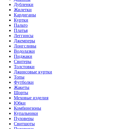
Дубленки
Жилетки
Кардиганы
Куртки
Пальто
Платья
Леггинсы
Джемперы
Лонгсливы
Водолазки
Пиджаки
Свитеры
Толстовки
Джинсовые куртки
Топы
Футболки
Жакеты
Шорты
Меховые изделия
Юбки
Комбинезоны
Купальники
Пуловеры
Свитшоты
Пуховики