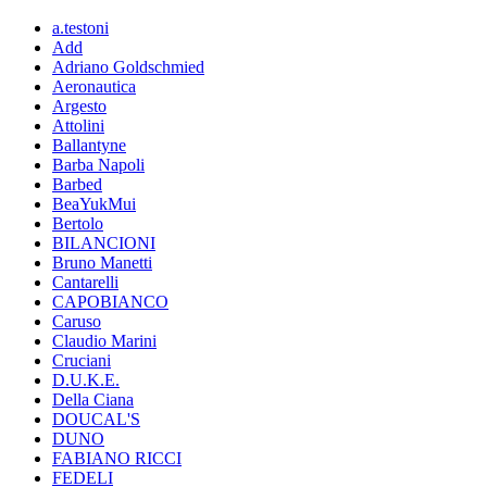
a.testoni
Add
Adriano Goldschmied
Aeronautica
Argesto
Attolini
Ballantyne
Barba Napoli
Barbed
BeaYukMui
Bertolo
BILANCIONI
Bruno Manetti
Cantarelli
CAPOBIANCO
Caruso
Claudio Marini
Cruciani
D.U.K.E.
Della Ciana
DOUCAL'S
DUNO
FABIANO RICCI
FEDELI