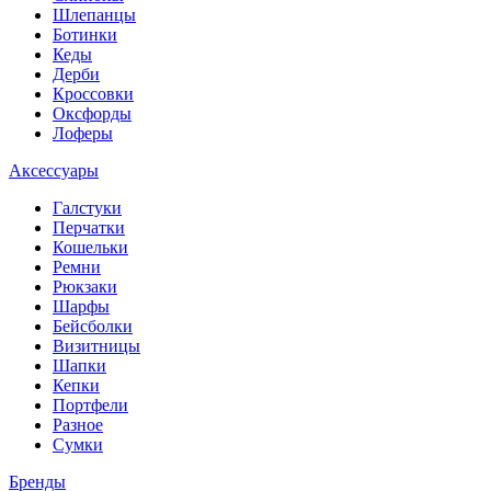
Шлепанцы
Ботинки
Кеды
Дерби
Кроссовки
Оксфорды
Лоферы
Аксессуары
Галстуки
Перчатки
Кошельки
Ремни
Рюкзаки
Шарфы
Бейсболки
Визитницы
Шапки
Кепки
Портфели
Разное
Сумки
Бренды