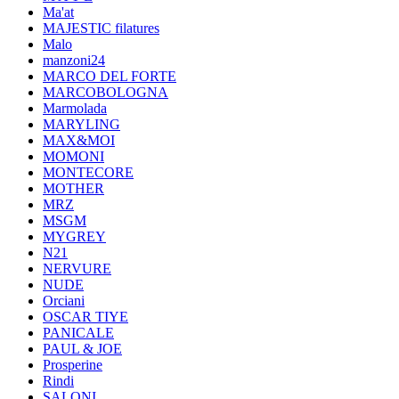
Ma'at
MAJESTIC filatures
Malo
manzoni24
MARCO DEL FORTE
MARCOBOLOGNA
Marmolada
MARYLING
MAX&MOI
MOMONI
MONTECORE
MOTHER
MRZ
MSGM
MYGREY
N21
NERVURE
NUDE
Orciani
OSCAR TIYE
PANICALE
PAUL & JOE
Prosperine
Rindi
SALONI