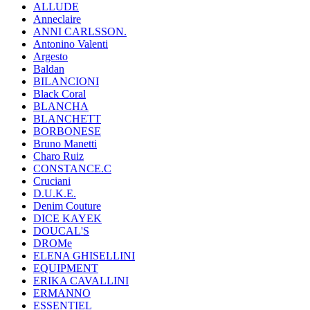
ALLUDE
Anneclaire
ANNI CARLSSON.
Antonino Valenti
Argesto
Baldan
BILANCIONI
Black Coral
BLANCHA
BLANCHETT
BORBONESE
Bruno Manetti
Charo Ruiz
CONSTANCE.C
Cruciani
D.U.K.E.
Denim Couture
DICE KAYEK
DOUCAL'S
DROMe
ELENA GHISELLINI
EQUIPMENT
ERIKA CAVALLINI
ERMANNO
ESSENTIEL