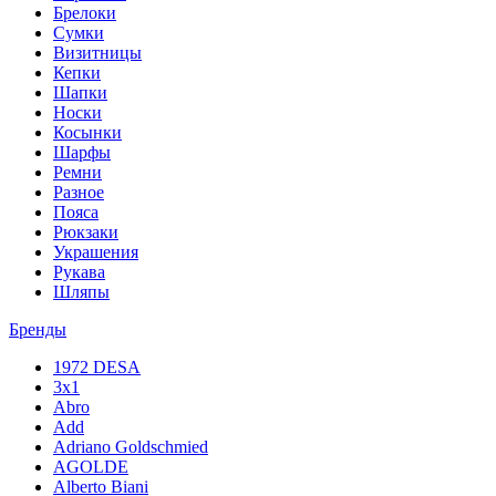
Брелоки
Сумки
Визитницы
Кепки
Шапки
Носки
Косынки
Шарфы
Ремни
Разное
Пояса
Рюкзаки
Украшения
Рукава
Шляпы
Бренды
1972 DESA
3x1
Abro
Add
Adriano Goldschmied
AGOLDE
Alberto Biani