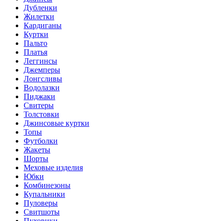
Дубленки
Жилетки
Кардиганы
Куртки
Пальто
Платья
Леггинсы
Джемперы
Лонгсливы
Водолазки
Пиджаки
Свитеры
Толстовки
Джинсовые куртки
Топы
Футболки
Жакеты
Шорты
Меховые изделия
Юбки
Комбинезоны
Купальники
Пуловеры
Свитшоты
Пуховики