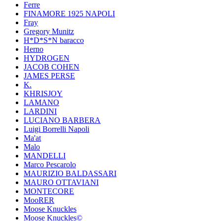
Ferre
FINAMORE 1925 NAPOLI
Fray
Gregory Munitz
H*D*S*N baracco
Herno
HYDROGEN
JACOB COHEN
JAMES PERSE
K.
KHRISJOY
LAMANO
LARDINI
LUCIANO BARBERA
Luigi Borrelli Napoli
Ma'at
Malo
MANDELLI
Marco Pescarolo
MAURIZIO BALDASSARI
MAURO OTTAVIANI
MONTECORE
MooRER
Moose Knuckles
Moose Knuckles©️