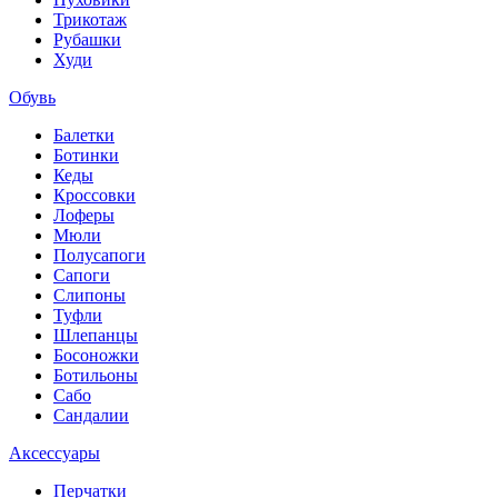
Трикотаж
Рубашки
Худи
Обувь
Балетки
Ботинки
Кеды
Кроссовки
Лоферы
Мюли
Полусапоги
Сапоги
Слипоны
Туфли
Шлепанцы
Босоножки
Ботильоны
Сабо
Сандалии
Аксессуары
Перчатки