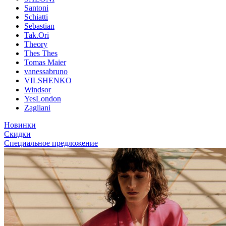
Santoni
Schiatti
Sebastian
Tak.Ori
Theory
Thes Thes
Tomas Maier
vanessabruno
VILSHENKO
Windsor
YesLondon
Zagliani
Новинки
Скидки
Специальное предложение