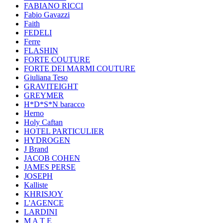
FABIANO RICCI
Fabio Gavazzi
Faith
FEDELI
Ferre
FLASHIN
FORTE COUTURE
FORTE DEI MARMI COUTURE
Giuliana Teso
GRAVITEIGHT
GREYMER
H*D*S*N baracco
Herno
Holy Caftan
HOTEL PARTICULIER
HYDROGEN
J Brand
JACOB COHEN
JAMES PERSE
JOSEPH
Kalliste
KHRISJOY
L'AGENCE
LARDINI
M A T E