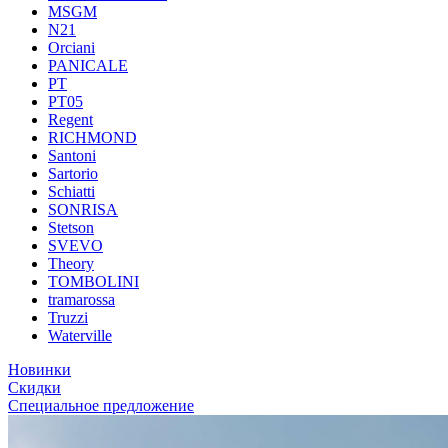
MSGM
N21
Orciani
PANICALE
PT
PT05
Regent
RICHMOND
Santoni
Sartorio
Schiatti
SONRISA
Stetson
SVEVO
Theory
TOMBOLINI
tramarossa
Truzzi
Waterville
Новинки
Скидки
Специальное предложение