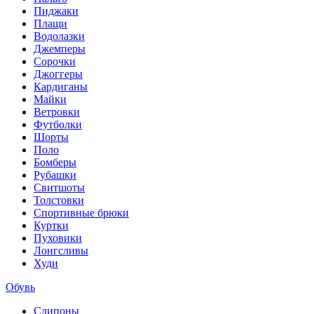
Пиджаки
Плащи
Водолазки
Джемперы
Сорочки
Джоггеры
Кардиганы
Майки
Ветровки
Футболки
Шорты
Поло
Бомберы
Рубашки
Свитшоты
Толстовки
Спортивные брюки
Куртки
Пуховики
Лонгсливы
Худи
Обувь
Слипоны