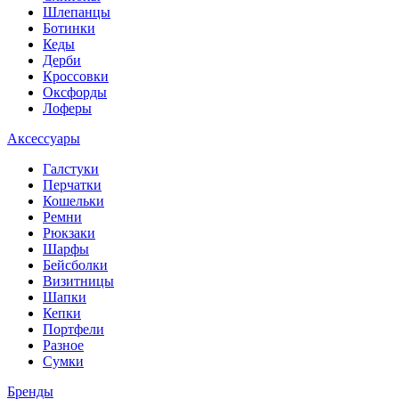
Шлепанцы
Ботинки
Кеды
Дерби
Кроссовки
Оксфорды
Лоферы
Аксессуары
Галстуки
Перчатки
Кошельки
Ремни
Рюкзаки
Шарфы
Бейсболки
Визитницы
Шапки
Кепки
Портфели
Разное
Сумки
Бренды