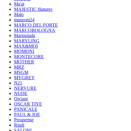
Ma'at
MAJESTIC filatures
Malo
manzoni24
MARCO DEL FORTE
MARCOBOLOGNA
Marmolada
MARYLING
MAX&MOI
MOMONI
MONTECORE
MOTHER
MRZ
MSGM
MYGREY
N21
NERVURE
NUDE
Orciani
OSCAR TIYE
PANICALE
PAUL & JOE
Prosperine
Rindi
SALONI