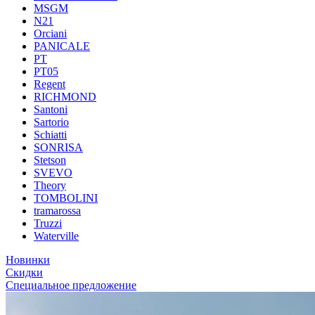
MSGM
N21
Orciani
PANICALE
PT
PT05
Regent
RICHMOND
Santoni
Sartorio
Schiatti
SONRISA
Stetson
SVEVO
Theory
TOMBOLINI
tramarossa
Truzzi
Waterville
Новинки
Скидки
Специальное предложение