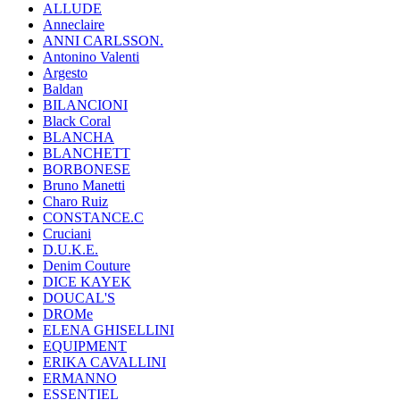
ALLUDE
Anneclaire
ANNI CARLSSON.
Antonino Valenti
Argesto
Baldan
BILANCIONI
Black Coral
BLANCHA
BLANCHETT
BORBONESE
Bruno Manetti
Charo Ruiz
CONSTANCE.C
Cruciani
D.U.K.E.
Denim Couture
DICE KAYEK
DOUCAL'S
DROMe
ELENA GHISELLINI
EQUIPMENT
ERIKA CAVALLINI
ERMANNO
ESSENTIEL