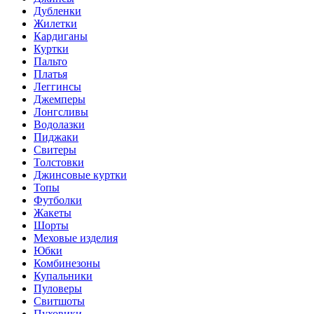
Дубленки
Жилетки
Кардиганы
Куртки
Пальто
Платья
Леггинсы
Джемперы
Лонгсливы
Водолазки
Пиджаки
Свитеры
Толстовки
Джинсовые куртки
Топы
Футболки
Жакеты
Шорты
Меховые изделия
Юбки
Комбинезоны
Купальники
Пуловеры
Свитшоты
Пуховики