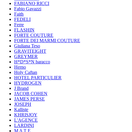
FABIANO RICCI
Fabio Gavazzi
Faith
FEDELI
Ferre
FLASHIN
FORTE COUTURE
FORTE DEI MARMI COUTURE
Giuliana Teso
GRAVITEIGHT
GREYMER
H*D*S*N baracco
Herno
Holy Caftan
HOTEL PARTICULIER
HYDROGEN
J Brand
JACOB COHEN
JAMES PERSE
JOSEPH
Kalliste
KHRISJOY
L'AGENCE
LARDINI
M A T E