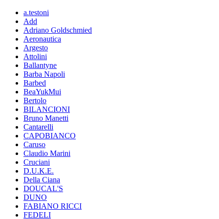
a.testoni
Add
Adriano Goldschmied
Aeronautica
Argesto
Attolini
Ballantyne
Barba Napoli
Barbed
BeaYukMui
Bertolo
BILANCIONI
Bruno Manetti
Cantarelli
CAPOBIANCO
Caruso
Claudio Marini
Cruciani
D.U.K.E.
Della Ciana
DOUCAL'S
DUNO
FABIANO RICCI
FEDELI