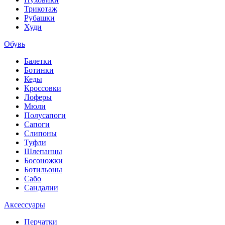
Трикотаж
Рубашки
Худи
Обувь
Балетки
Ботинки
Кеды
Кроссовки
Лоферы
Мюли
Полусапоги
Сапоги
Слипоны
Туфли
Шлепанцы
Босоножки
Ботильоны
Сабо
Сандалии
Аксессуары
Перчатки