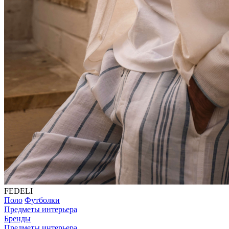
FEDELI
Поло
Футболки
Предметы интерьера
Бренды
Предметы интерьера