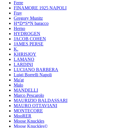
Ferre
FINAMORE 1925 NAPOLI
Fray
Gregory Munitz
H*D*S*N baracco
Herno
HYDROGEN
JACOB COHEN
JAMES PERSE
K.
KHRISJOY
LAMANO
LARDINI
LUCIANO BARBERA
Luigi Borrelli Napoli
Ma'at
Malo
MANDELLI
Marco Pescarolo
MAURIZIO BALDASSARI
MAURO OTTAVIANI
MONTECORE
MooRER
Moose Knuckles
Moose Knuckles©️