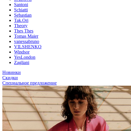
Santoni
Schiatti
Sebastian
Tak.Ori
Theory
Thes Thes
Tomas Maier
vanessabruno
VILSHENKO
Windsor
YesLondon
Zagliani
Новинки
Скидки
Специальное предложение