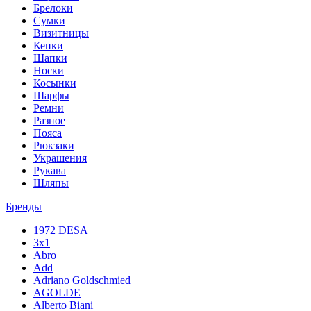
Брелоки
Сумки
Визитницы
Кепки
Шапки
Носки
Косынки
Шарфы
Ремни
Разное
Пояса
Рюкзаки
Украшения
Рукава
Шляпы
Бренды
1972 DESA
3x1
Abro
Add
Adriano Goldschmied
AGOLDE
Alberto Biani