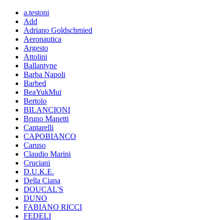
a.testoni
Add
Adriano Goldschmied
Aeronautica
Argesto
Attolini
Ballantyne
Barba Napoli
Barbed
BeaYukMui
Bertolo
BILANCIONI
Bruno Manetti
Cantarelli
CAPOBIANCO
Caruso
Claudio Marini
Cruciani
D.U.K.E.
Della Ciana
DOUCAL'S
DUNO
FABIANO RICCI
FEDELI