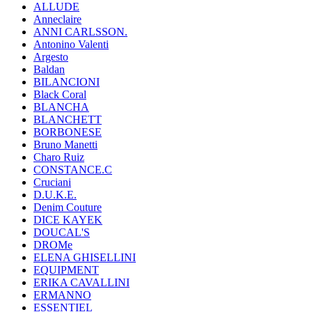
ALLUDE
Anneclaire
ANNI CARLSSON.
Antonino Valenti
Argesto
Baldan
BILANCIONI
Black Coral
BLANCHA
BLANCHETT
BORBONESE
Bruno Manetti
Charo Ruiz
CONSTANCE.C
Cruciani
D.U.K.E.
Denim Couture
DICE KAYEK
DOUCAL'S
DROMe
ELENA GHISELLINI
EQUIPMENT
ERIKA CAVALLINI
ERMANNO
ESSENTIEL