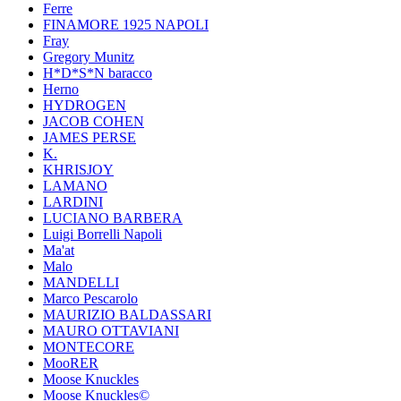
Ferre
FINAMORE 1925 NAPOLI
Fray
Gregory Munitz
H*D*S*N baracco
Herno
HYDROGEN
JACOB COHEN
JAMES PERSE
K.
KHRISJOY
LAMANO
LARDINI
LUCIANO BARBERA
Luigi Borrelli Napoli
Ma'at
Malo
MANDELLI
Marco Pescarolo
MAURIZIO BALDASSARI
MAURO OTTAVIANI
MONTECORE
MooRER
Moose Knuckles
Moose Knuckles©️