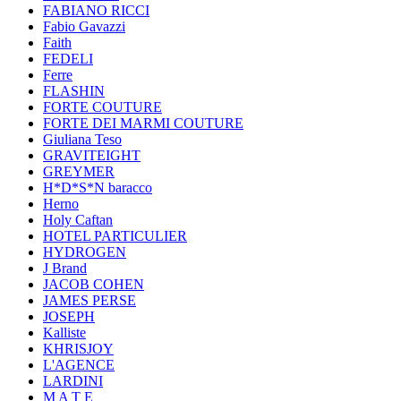
FABIANO RICCI
Fabio Gavazzi
Faith
FEDELI
Ferre
FLASHIN
FORTE COUTURE
FORTE DEI MARMI COUTURE
Giuliana Teso
GRAVITEIGHT
GREYMER
H*D*S*N baracco
Herno
Holy Caftan
HOTEL PARTICULIER
HYDROGEN
J Brand
JACOB COHEN
JAMES PERSE
JOSEPH
Kalliste
KHRISJOY
L'AGENCE
LARDINI
M A T E