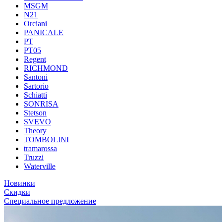
MSGM
N21
Orciani
PANICALE
PT
PT05
Regent
RICHMOND
Santoni
Sartorio
Schiatti
SONRISA
Stetson
SVEVO
Theory
TOMBOLINI
tramarossa
Truzzi
Waterville
Новинки
Скидки
Специальное предложение