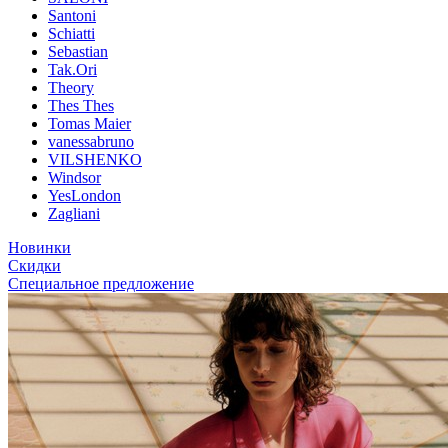
Santoni
Schiatti
Sebastian
Tak.Ori
Theory
Thes Thes
Tomas Maier
vanessabruno
VILSHENKO
Windsor
YesLondon
Zagliani
Новинки
Скидки
Специальное предложение