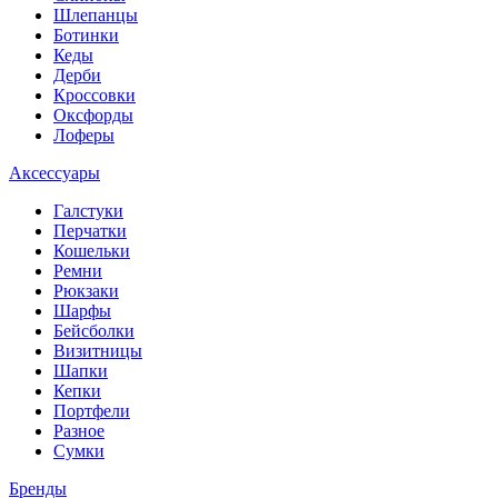
Шлепанцы
Ботинки
Кеды
Дерби
Кроссовки
Оксфорды
Лоферы
Аксессуары
Галстуки
Перчатки
Кошельки
Ремни
Рюкзаки
Шарфы
Бейсболки
Визитницы
Шапки
Кепки
Портфели
Разное
Сумки
Бренды