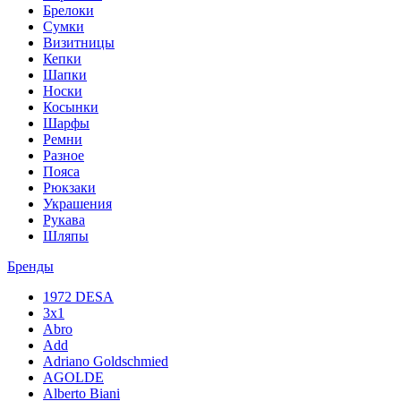
Брелоки
Сумки
Визитницы
Кепки
Шапки
Носки
Косынки
Шарфы
Ремни
Разное
Пояса
Рюкзаки
Украшения
Рукава
Шляпы
Бренды
1972 DESA
3x1
Abro
Add
Adriano Goldschmied
AGOLDE
Alberto Biani