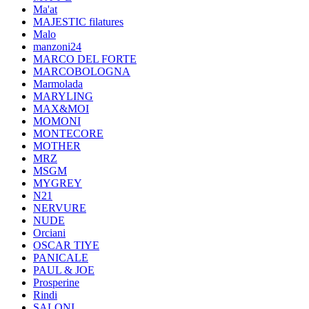
Ma'at
MAJESTIC filatures
Malo
manzoni24
MARCO DEL FORTE
MARCOBOLOGNA
Marmolada
MARYLING
MAX&MOI
MOMONI
MONTECORE
MOTHER
MRZ
MSGM
MYGREY
N21
NERVURE
NUDE
Orciani
OSCAR TIYE
PANICALE
PAUL & JOE
Prosperine
Rindi
SALONI