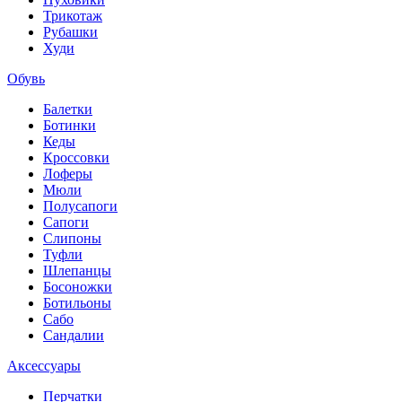
Трикотаж
Рубашки
Худи
Обувь
Балетки
Ботинки
Кеды
Кроссовки
Лоферы
Мюли
Полусапоги
Сапоги
Слипоны
Туфли
Шлепанцы
Босоножки
Ботильоны
Сабо
Сандалии
Аксессуары
Перчатки