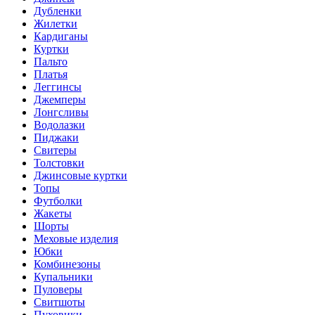
Дубленки
Жилетки
Кардиганы
Куртки
Пальто
Платья
Леггинсы
Джемперы
Лонгсливы
Водолазки
Пиджаки
Свитеры
Толстовки
Джинсовые куртки
Топы
Футболки
Жакеты
Шорты
Меховые изделия
Юбки
Комбинезоны
Купальники
Пуловеры
Свитшоты
Пуховики