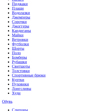
Пиджаки
Плащи
Водолазки
Джемперы
Сорочки
Джоггеры
Кардиганы
Майки
Ветровки
Футболки
Шорты
Поло
Бомберы
Рубашки
Свитшоты
Толстовки
Спортивные брюки
Куртки
Пуховики
Лонгсливы
Худи
Обувь
Слипоны